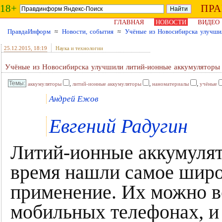
18+
ПР
ГЛАВНАЯ
НОВОСТИ
ВИДЕО
ПравдаИнформ
≈
Новости, события
≈
Учёные из Новосибирска улучши
25.12.2015
, 18:19
Наука и технологии
Учёные из Новосибирска улучшили литий-ионные аккумуляторы
,
,
,
аккумуляторы
литий-ионные аккумуляторы
наноматериалы
учёные
Андрей Ежов
Евгений Радугин
Литий-ионные аккумуля
время нашли самое шир
применение. Их можно вс
мобильных телефонах, и