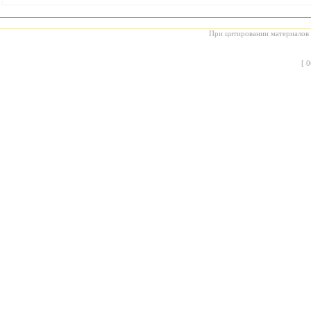
При цитировании материалов с
[
0