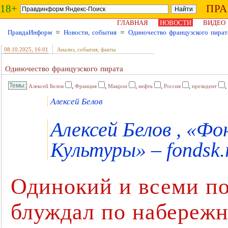
18+
ПР
ГЛАВНАЯ
НОВОСТИ
ВИДЕО
ПравдаИнформ
≈
Новости, события
≈
Одиночество французского пират
08.10.2025
, 16:01
Анализ, события, факты
Одиночество французского пирата
,
,
,
,
,
,
Алексей Белов
Франция
Макрон
нефть
Россия
президент
Алексей Белов
Алексей Белов , «Ф
Культуры» – fondsk.
Одинокий и всеми п
блуждал по набереж