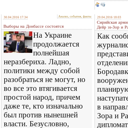
Анализ, события, факты
30.04.2016 17:34
29.04.2016 18:03
Сирийская арми
Выборы на Донбассе состоятся
Дейр эз-Зор и Р
На Украине
Как соо
продолжается
журнали
полнейшая
представ
неразбериха. Ладно,
отделен
политики между собой
Бородавк
разобраться не могут, но
вооруже
во все это втягивается
планиру
простой народ, причем
наступат
даже те, кто изначально
в направ
был против нынешней
Зора и Р
власти. Безусловно,
дипломат