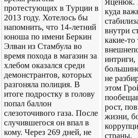
Яценюк. 
протестующих в Турции в
куда важ
2013 году. Хотелось бы
стабилиз
напомнить, что 14-летний
внутри с
юноша по имени Беркин
какие-то 
Элван из Стамбула во
внешнеп
время похода в магазин за
интриги,
хлебом оказался среди
большинс
демонстрантов, которых
не разби
разгоняла полиция. В
этом Гро
итоге подростку в голову
пообещав
попал баллон
рост, по
слезоточивого газа. После
жизни, б
случившегося он впал в
коррупци
кому. Через 269 дней, не
страны.