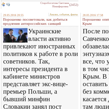
Старобогатова Светлана
(2452)
Никифировна
Анализ, события, факты
29.05.2016 20:55
28.05.2016 17:58
Порошенко посоветовали, как добиться
Порошенко опят
продления антироссийских санкций
Крым
Украинские
После по
власти активно
Савченко
привлекают иностранных
обзавела
политиков к работе в роли
энтузиаз
советников. Так,
все, что 
интересы президента в
в том чи
кабинете министров
Крым. В 
представляет экс-вице-
оставить
премьер Польши, а
без комм
бывший минфин
касается
Словакии занял пост
там люди