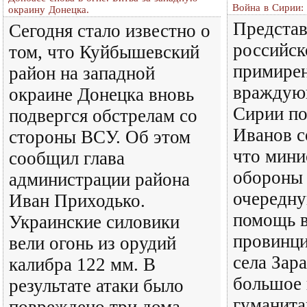
Война в Сирии:
окраину Донецка.
Представ
Сегодня стало известно о
российск
том, что Куйбышевский
примире
район на западной
враждую
окраине Донецка вновь
Сирии по
подвергся обстрелам со
Иванов с
стороны ВСУ. Об этом
что мини
сообщил глава
обороны
администрации района
очередн
Иван Приходько.
помощь 
Украинские силовики
провинц
вели огонь из орудий
села Зар
калибра 122 мм. В
большое 
результате атаки было
гуманита