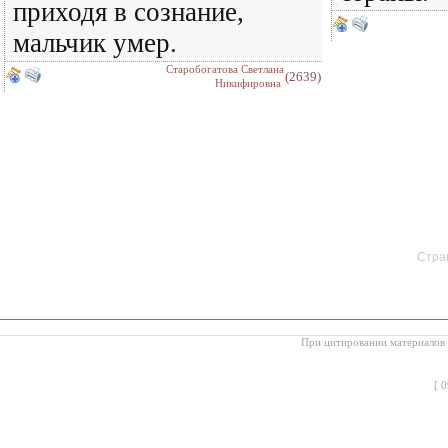
приходя в сознание,
мальчик умер.
Старобогатова Светлана
(2639)
Никифировна
Стран
При цитировании материалов с
[
0