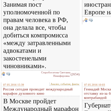
Занимая пост
иностран
уполномоченной по
Европе на
правам человека в РФ,
1
она делала все, чтобы
добиться компромисса
«между затравленными
адвокатами и
закостенелыми
чиновниками».
Старобогатова Светлана
(2654)
Никифировна
Анализ, события, факты
07.05.2016 15:39
07.05.2016 10:03
Россия сегодня проводит международный
Геннадий Моска
марафон духовного кино
отставку из-за 
контрабандой
В Москве пройдет
Губернат
Международный марафон