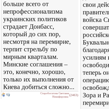
больше всего от
свои дей
непрофессионализма
правител
украинских политиков
войска С
страдает Донбасс,
совершат
который до сих пор,
российск
несмотря на перемирие,
Буквальн
терпит стрельбу по
благодар
мирным кварталам.
усилиям 
Минские соглашения –
освободи
это, конечно, хорошо,
теперь о
только их выполнения от
операци
Киева добиться сложно...
освобожд
Зора и Р
Старобогатова Светлана
(2463)
Никифировна
перемири