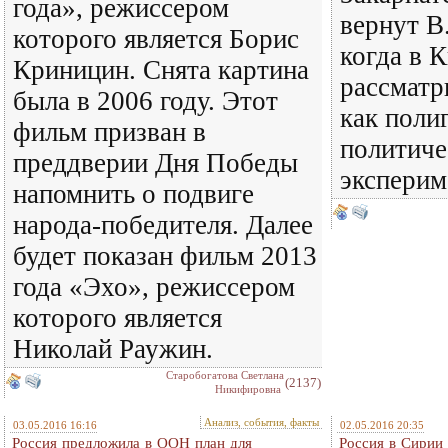
года», режиссером
вернут В
которого является Борис
когда в 
Криницин. Снята картина
рассматр
была в 2006 году. Этот
как поли
фильм призван в
политиче
преддверии Дня Победы
эксперим
напомнить о подвиге
народа-победителя. Далее
будет показан фильм 2013
года «Эхо», режиссером
которого является
Николай Раужин.
Старобогатова Светлана
(2137)
Никифировна
Анализ, события, факты
03.05.2016 16:16
02.05.2016 20:35
Россия предложила в ООН план для
Россия в Сирии