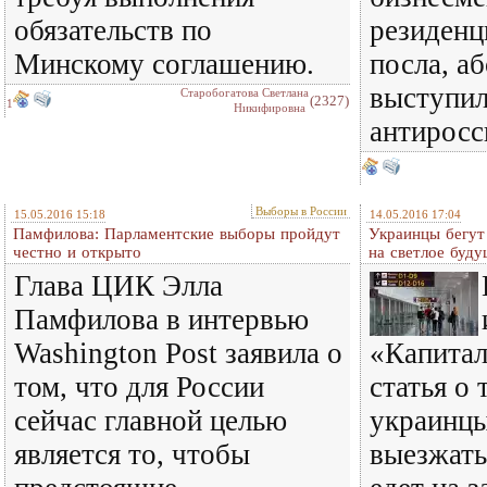
обязательств по
резиденц
Минскому соглашению.
посла, а
выступил
Старобогатова Светлана
(2327)
1
Никифировна
антиросс
Выборы в России
15.05.2016 15:18
14.05.2016 17:04
Памфилова: Парламентские выборы пройдут
Украинцы бегут
честно и открыто
на светлое буд
Глава ЦИК Элла
Памфилова в интервью
Washington Post заявила о
«Капитал
том, что для России
статья о 
сейчас главной целью
украинцы
является то, чтобы
выезжать