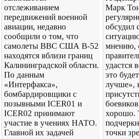
отслеживанием
Марк Тон
передвижений военной
регулярн
авиации, недавно
обсудил 
сообщили о том, что
ситуацию
самолеты ВВС США В-52
мнению, 
находятся вблизи границ
правител
Калининградской области.
удастся в
По данным
это буде
«Интерфакса»,
лучше», 
бомбардировщики с
присутст
позывными ICER01 и
боевиков
ICER02 принимают
хорошо. 
участие в учениях НАТО.
подчеркн
Главной их задачей
точки зр