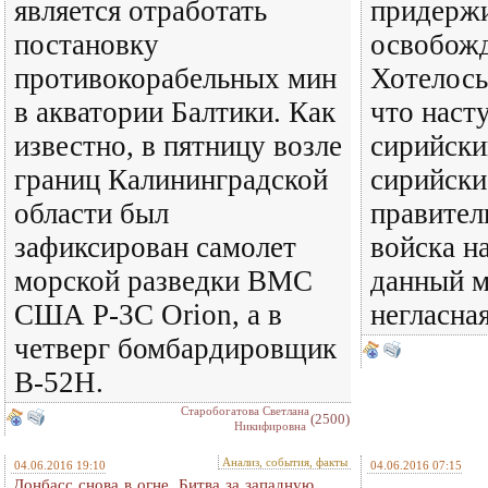
является отработать
придержи
постановку
освобожд
противокорабельных мин
Хотелось
в акватории Балтики. Как
что наст
известно, в пятницу возле
сирийски
границ Калининградской
сирийски
области был
правител
зафиксирован самолет
войска н
морской разведки ВМС
данный м
США Р-3С Orion, а в
негласна
четверг бомбардировщик
В-52Н.
Старобогатова Светлана
(2500)
Никифировна
Анализ, события, факты
04.06.2016 19:10
04.06.2016 07:15
Донбасс снова в огне. Битва за западную