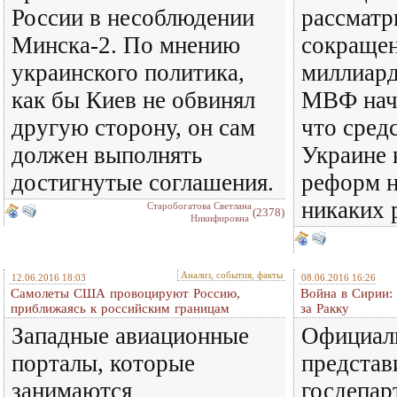
России в несоблюдении
рассматр
Минска-2. По мнению
сокращен
украинского политика,
миллиард
как бы Киев не обвинял
МВФ начи
другую сторону, он сам
что сред
должен выполнять
Украине 
достигнутые соглашения.
реформ н
никаких 
Старобогатова Светлана
(2378)
Никифировна
Анализ, события, факты
12.06.2016 18:03
08.06.2016 16:26
Самолеты США провоцируют Россию,
Война в Сирии:
приближаясь к российским границам
за Ракку
Западные авиационные
Официал
порталы, которые
представ
занимаются
госдепа