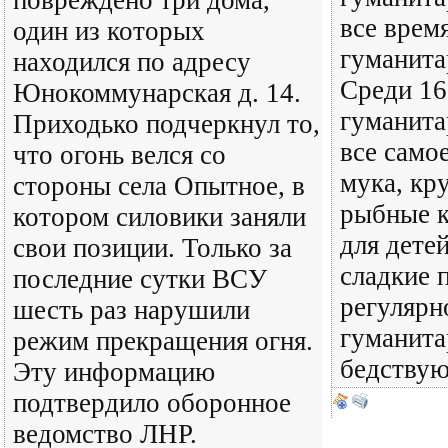
повреждено три дома,
все врем
один из которых
гуманита
находился по адресу
Среди 16
Юнокоммунарская д. 14.
гуманита
Приходько подчеркнул то,
все само
что огонь велся со
мука, кр
стороны села Опытное, в
рыбные к
котором силовики заняли
для дете
свои позиции. Только за
сладкие 
последние сутки ВСУ
регулярн
шесть раз нарушили
гуманита
режим прекращения огня.
бедствую
Эту информацию
подтвердило оборонное
ведомство ЛНР.