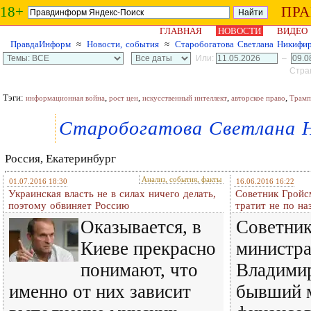
18+
ПР
ГЛАВНАЯ
НОВОСТИ
ВИДЕО
ПравдаИнформ
≈
Новости, события
≈
Старобогатова Светлана Никифи
Или:
–
Стран
Тэги:
,
,
,
,
информационная война
рост цен
искусственный интеллект
авторское право
Трамп
Старобогатова Светлана 
Россия, Екатеринбург
Анализ, события, факты
01.07.2016 18:30
16.06.2016 16:22
Украинская власть не в силах ничего делать,
Советник Грой
поэтому обвиняет Россию
тратит не по на
Оказывается, в
Советник
Киеве прекрасно
министр
понимают, что
Владимир
именно от них зависит
бывший 