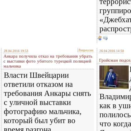
террорис
группиро
«Джебхат
распрост
Репрессии
28.04.2016 19:53
26.04.2016 14:50
Анкара получила отказ на требования убрать
Гройсман подсе
с выставки фото убитого турецкой полицией
мальчика
Власти Швейцарии
ответили отказом на
требования Анкары снять
Владимир
с уличной выставки
как в уш
фотографию мальчика,
полилось
который был убит во
что когд
время разгона