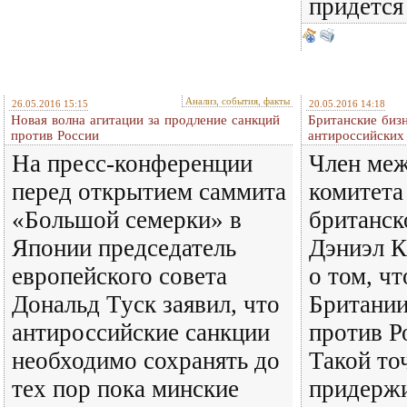
придетс
Анализ, события, факты
26.05.2016 15:15
20.05.2016 14:18
Новая волна агитации за продление санкций
Британские биз
против России
антироссийских
На пресс-конференции
Член ме
перед открытием саммита
комитета
«Большой семерки» в
британск
Японии председатель
Дэниэл К
европейского совета
о том, ч
Дональд Туск заявил, что
Британии
антироссийские санкции
против Р
необходимо сохранять до
Такой то
тех пор пока минские
придержи