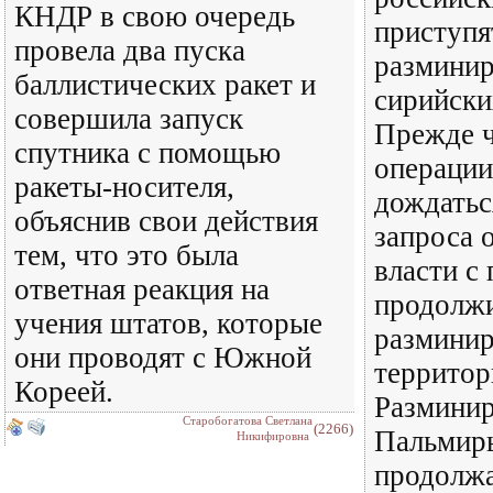
КНДР в свою очередь
приступя
провела два пуска
размини
баллистических ракет и
сирийски
совершила запуск
Прежде ч
спутника с помощью
операци
ракеты-носителя,
дождатьс
объяснив свои действия
запроса 
тем, что это была
власти с
ответная реакция на
продолж
учения штатов, которые
разминир
они проводят с Южной
территор
Кореей.
Размини
Старобогатова Светлана
(2266)
Пальмир
Никифировна
продолжа