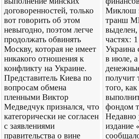
выполнение минских
финансов
договоренностей, только
Миклош з
вот говорить об этом
транш М
невыгодно, поэтом легче
выделен,
продолжать обвинять
частях: 
Москву, которая не имеет
Украина 
никакого отношения к
в июле, 
конфликту на Украине.
денежные
Представитель Киева по
получит 
вопросам обмена
того, как
пленными Виктор
выполнит
Медведчук признался, что
фондом т
категорически не согласен
Недавно 
с заявлениями
издание
правительства о вине
сообщало