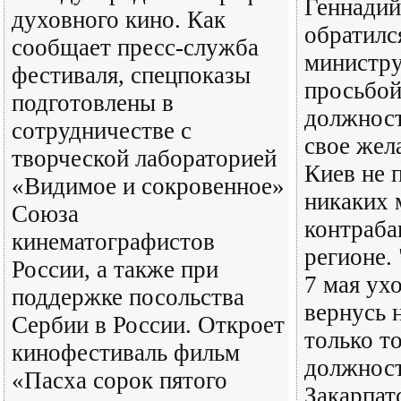
Геннадий
духовного кино. Как
обратилс
сообщает пресс-служба
министру
фестиваля, спецпоказы
просьбой
подготовлены в
должност
сотрудничестве с
свое жел
творческой лабораторией
Киев не 
«Видимое и сокровенное»
никаких 
Союза
контраба
кинематографистов
регионе.
России, а также при
7 мая ух
поддержке посольства
вернусь 
Сербии в России. Откроет
только то
кинофестиваль фильм
должност
«Пасха сорок пятого
Закарпат