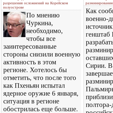
разрешения осложнений на Корейском
разминированию
полуострове
Как соо
По мнению
военно-д
Чуркина,
источник
необходимо,
генштаб 
чтобы все
разрабат
заинтересованные
размини
стороны снизили военную
оставших
активность в этом
Сирии. В
регионе. Хотелось бы
завершае
отметить, что после того
размини
как Пхеньян испытал
Пальмир
ядерное оружие 6 января,
приблизи
ситуация в регионе
полтора-
обострилась еще больше.
российск