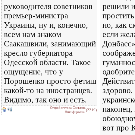
руководителя советников
решили и
премьер-министра
простить
Украины, ну и, конечно,
но, как с
всем нам знаком
если жел
Саакашвили, занимающий
Донбасс»
кресло губернатора
соображ
Одесской области. Такое
гуманнос
ощущение, что у
одобрите
Порошенко просто фетиш
Действит
какой-то на иностранцев.
здорово,
Видимо, так оно и есть.
украинск
наконец,
Старобогатова Светлана
(2219)
Никифировна
обоюдно
вот про 