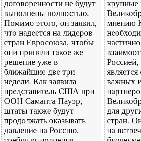
договоренности не будут
крупные 
выполнены полностью.
Великобр
Помимо этого, он заявил,
мнению К
что надеется на лидеров
необходи
стран Евросоюза, чтобы
частично
они приняли такое же
взаимоот
решение уже в
Россией, 
ближайшие две три
является
недели. Как заявила
важных и
представитель США при
партнеро
ООН Саманта Пауэр,
Великобр
штаты также будут
для друг
продолжать оказывать
стран. Он
давление на Россию,
на встреч
требуя выполнения
бизнесме