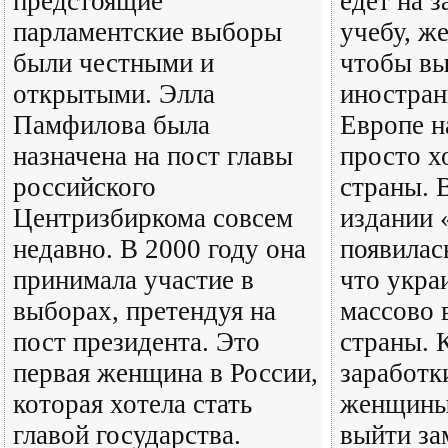
предстоящие
едет на з
парламентские выборы
учебу, ж
были честными и
чтобы вы
открытыми. Элла
иностран
Памфилова была
Европе на
назначена на пост главы
просто х
российского
страны. 
Центризбиркома совсем
издании 
недавно. В 2000 году она
появилась
принимала участие в
что укра
выборах, претендуя на
массово 
пост президента. Это
страны. 
первая женщина в России,
заработки
которая хотела стать
женщины 
главой государства.
выйти за