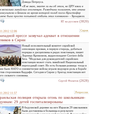
Дэвида Петреуса.
«Я не знаю, знаете ли вы об этом, но ЦРУ взяли в
н несколько ливийских ополченцев. Разведчики полагают, что атака
консультсво в Бенгази во время которой погиб посол Кристофер
венс была просто попыткой отбить этих пленников»
– Броадвелл.
(3820)
RT на русском
Сирия
11.2012 12:06
западной прессе зазвучал адекват в отношении
евиков в Сирии
Новый исполнительный комитет сирийской
оппозиции призван, в первую очередь, добиться
порядка и дисциплины в рядах повстанцев, пишет
Лоренцо Кремонези, корреспондент Corriere della
Sera. "Моделью для руководителей сирийских
повстанцев может стать ливийский Национальный
переходный совет. Но есть большая разница: тогда в
ии было НАТО и союзнические войска играли ведущую роль в борьбе
тив сторонников Каддафи. Сегодня в Сирии у бригад повстанцев нет
ого сильного союзника.
(2628)
Сергей Филатов
Репрессии
11.2012 11:57
раильская полиция открыла огонь по школьникам-
дуинам: 29 детей госпитализированы
В бедуинской деревне на юге Израиля 29 школьников
были доставлены в больницы в результате