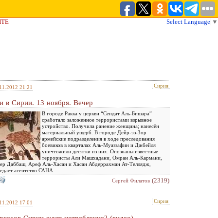
ЙТЕ
Select Language
▼
Сирия
11.2012 21:21
и в Сирии. 13 ноября. Вечер
В городе Ракка у церкви “Сеидат Аль-Бишара”
сработало заложенное террористами взрывное
устройство. Получила ранение женщина; нанесён
материальный ущерб. В городе Дейр-эз-Зор
армейские подразделения в ходе преследования
боевиков в кварталах Аль-Муаззафин и Джбейля
уничтожили десятки из них. Опознаны известные
террористы Али Машхадани, Омран Аль-Кармани,
ер Даббаш, Ареф Аль-Хасан и Хасан Абдеррахман Ат-Теллядж,
едает агентство САНА.
(2319)
Сергей Филатов
Сирия
11.2012 17:01