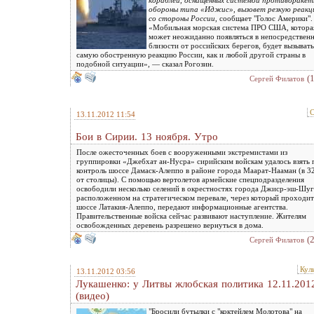
кораблей, оснащенных системой противоракет
обороны типа «Иджис», вызовет резкую реак
со стороны России
, сообщает "Голос Америки".
«Мобильная морская система ПРО США, котора
может неожиданно появляться в непосредствен
близости от российских берегов, будет вызывать
самую обостренную реакцию России, как и любой другой страны в
подобной ситуации», — сказал Рогозин.
(
Сергей Филатов
С
13.11.2012 11:54
Бои в Сирии. 13 ноября. Утро
После ожесточенных боев с вооруженными экстремистами из
группировки «Джебхат ан-Нусра» сирийским войскам удалось взять 
контроль шоссе Дамаск-Алеппо в районе города Маарат-Нааман (в 3
от столицы). С помощью вертолетов армейские спецподразделения
освободили несколько селений в окрестностях города Джиср-эш-Шуг
расположенном на стратегическом перевале, через который проходит
шоссе Латакия-Алеппо, передают информационные агентства.
Правительственные войска сейчас развивают наступление. Жителям
освобожденных деревень разрешено вернуться в дома.
(
Сергей Филатов
Кул
13.11.2012 03:56
Лукашенко: у Литвы жлобская политика 12.11.201
(видео)
"Бросили бутылки с "коктейлем Молотова" на