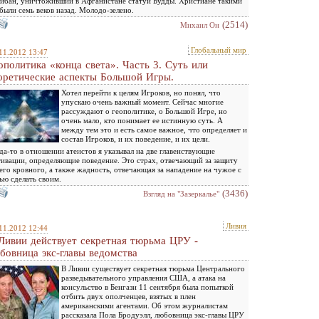
ибан, уничтоживший в Афганистане статуи Будды. Христиане такими
были семь веков назад. Молодо-зелено.
(2514)
Михаил Он
Глобальный мир
11.2012 13:47
ополитика «конца света». Часть 3. Суть или
оретические аспекты Большой Игры.
Хотел перейти к целям Игроков, но понял, что
упускаю очень важный момент. Сейчас многие
рассуждают о геополитике, о Большой Игре, но
очень мало, кто понимает ее истинную суть. А
между тем это и есть самое важное, что определяет и
состав Игроков, и их поведение, и их цели.
да-то в отношении атеистов я указывал на две главенствующие
ивации, определяющие поведение. Это страх, отвечающий за защиту
его кровного, а также жадность, отвечающая за нападение на чужое с
ью сделать своим.
(3436)
Взгляд на "Зазеркалье"
Ливия
11.2012 12:44
Ливии действует секретная тюрьма ЦРУ -
бовница экс-главы ведомства
В Ливии существует секретная тюрьма Центрального
разведывательного управления США, а атака на
консульство в Бенгази 11 сентября была попыткой
отбить двух ополченцев, взятых в плен
американскими агентами. Об этом журналистам
рассказала Пола Бродуэлл, любовница экс-главы ЦРУ