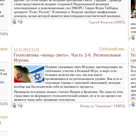
ной
фронт
. Об этом пишет во вторник британская газета "Гардиан", приводя
цию
слова представителя недавно созданной Национальной коалиции
оппозиционных и революционных сил /НКОРС/ Сирии Ясера Таббары,
я
цитирует "Голос России". В пятницу в Лондоне пройдет конференция
ной
доноров, целью которой является консолидация повстанческой коалиции.
(1805)
Сергей Филатов
что
мин
сов
1949)
1
ирия
Глобальный мир
13.11.2012 11:51
13.
Геополитика «конца света». Часть 2-6. Региональные
Те
Игроки.
ср
Помимо указанных пяти Игроков, претендующих на
Пос
под
глобальное участие в Большой Игре, в мире есть
бол
20 км
большое количество сил, так или иначе
сос
проявляющихся на региональном уровне. Как есть и
нач
ур,
огромные страны с серьезной экономикой, которые
на 
вообще как бы исключили себя из активного процесса.
люб
при
Примером последних можно считать Индию и Бразилию. Ни одна из этих
дву
стран явно не формирует геополитический климат, но в то же время и не
20 
является чьим-либо активным сателлитом.
2020)
(3403)
1
Взгляд на "Зазеркалье"
ьтура
2