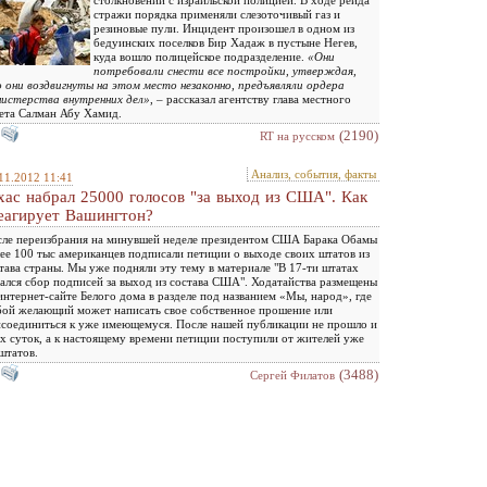
столкновений с израильской полицией. В ходе рейда
стражи порядка применяли слезоточивый газ и
резиновые пули. Инцидент произошел в одном из
бедуинских поселков Бир Хадаж в пустыне Негев,
куда вошло полицейское подразделение.
«Они
потребовали снести все постройки, утверждая,
 они воздвигнуты на этом место незаконно, предъявляли ордера
истерства внутренних дел»
, – рассказал агентству глава местного
ета Салман Абу Хамид.
(2190)
RT на русском
Анализ, события, факты
11.2012 11:41
хас набрал 25000 голосов "за выход из США". Как
еагирует Вашингтон?
ле переизбрания на минувшей неделе президентом США Барака Обамы
ее 100 тыс американцев подписали петиции о выходе своих штатов из
тава страны. Мы уже подняли эту тему в материале "В 17-ти штатах
ался сбор подписей за выход из состава США". Ходатайства размещены
интернет-сайте Белого дома в разделе под названием «Мы, народ», где
ой желающий может написать свое собственное прошение или
соединиться к уже имеющемуся. После нашей публикации не прошло и
х суток, а к настоящему времени петиции поступили от жителей уже
штатов.
(3488)
Сергей Филатов