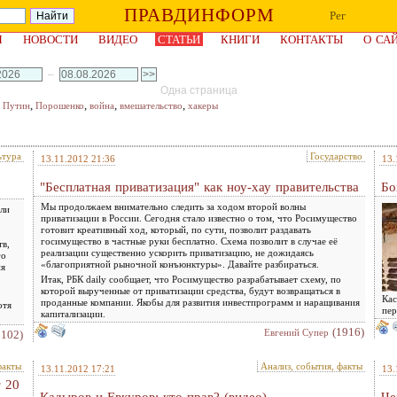
ПРАВДИНФОРМ
Рег
Я
НОВОСТИ
ВИДЕО
СТАТЬИ
КНИГИ
КОНТАКТЫ
О СА
–
Одна страница
,
,
,
,
,
Путин
Порошенко
война
вмешательство
хакеры
ьтура
Государство
13.11.2012 21:36
13.
"Бесплатная приватизация" как ноу-хау правительства
Бо
Мы продолжаем внимательно следить за ходом второй волны
али
приватизации в России. Сегодня стало известно о том, что Росимущество
готовит креативный ход, который, по сути, позволит раздавать
госимущество в частные руки бесплатно. Схема позволит в случае её
тв,
реализации существенно ускорить приватизацию, не дожидаясь
го
«благоприятной рыночной конъюнктуры». Давайте разбираться.
ия
Итак, РБК daily сообщает, что Росимущество разрабатывает схему, по
которой вырученные от приватизации средства, будут возвращаться в
Кас
проданные компании. Якобы для развития инвестпрограмм и наращивания
отя
пер
капитализации.
(1916)
Евгений Супер
2102)
факты
Анализ, события, факты
13.11.2012 17:21
13.
 20