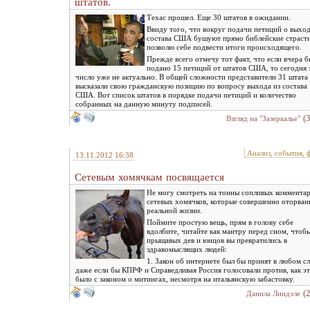
штатов.
Техас прошел. Еще 30 штатов в ожидании.
Ввиду того, что вокруг подачи петиций о выход
состава США бушуют прямо библейские страсти
позволю себе подвести итоги происходящего.
Прежде всего отмечу тот факт, что если вчера 
подано 15 петиций от штатов США, то сегодня 
число уже не актуально. В общей сложности представители 31 штата
высказали свою гражданскую позицию по вопросу выхода из состава
США. Вот список штатов в порядке подачи петиций и количество
собранных на данную минуту подписей.
(
Взгляд на "Зазеркалье"
Анализ, события, 
13.11.2012 16:38
Сетевым хомячкам посвящается
Не могу смотреть на тонны сопливых коммента
сетевых хомячков, которые совершенно оторван
реальной жизни.
Поймите простую вещь, прям в голову себе
вдолбите, читайте как мантру перед сном, чтобы
прыщавых дев и юнцов вы превратились в
здравомыслящих людей:
1. Закон об интернете был бы принят в любом сл
даже если бы КПРФ и Справедливая Россия голосовали против, как э
было с законом о митингах, несмотря на итальянскую забастовку.
(
Данила Линдэле