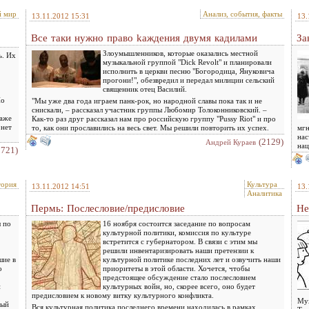
й мир
Анализ, события, факты
13.11.2012 15:31
13.
Bce таки нyжнo прaвo kaждeния двyмя кадилaми
За
Злоумышленников, которые оказались местной
ь. Их
музыкальной группой "Dick Revolt" и планировали
исполнить в церкви песню "Богородица, Януковича
прогони!", обезвредил и передал милиции сельский
священник отец Василий.
По
"Мы уже два года играем панк-рок, но народной славы пока так и не
снискали, – рассказал участник группы Любомир Толоконниковский. –
даже
Как-то раз друг рассказал нам про российскую группу "Pussy Riot" и про
онет
то, как они прославились на весь свет. Мы решили повторить их успех.
мгн
нас
(2129)
Андрей Кураев
нац
3721)
тория
Культура
13.11.2012 14:51
13.
Аналитика
Пермь: Послесловие/предисловие
Не
 по
16 ноября состоится заседание по вопросам
культурной политики, комиссия по культуре
встретится с губернатором. В связи с этим мы
решили инвентаризировать наши претензии к
шие в
культурной политике последних лет и озвучить наши
о
приоритеты в этой области. Хочется, чтобы
предстоящее обсуждение стало послесловием
и
культурных войн, но, скорее всего, оно будет
предисловием к новому витку культурного конфликта.
Мух
ный
Вся культурная политика последнего времени находилась в рамках