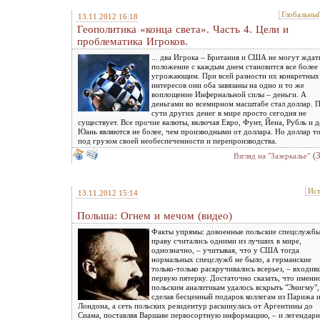
Глобальны
13.11.2012 16:18
Геополитика «конца света». Часть 4. Цели и
проблематика Игроков.
... два Игрока – Британия и США не могут ждат
положение с каждым днем становится все более
угрожающим. При всей разности их конкретных
интересов они оба завязаны на одно и то же
воплощение Инфернальной силы – деньги. А
деньгами во всемирном масштабе стал доллар. 
сути других денег в мире просто сегодня не
существует. Все прочие валюты, включая Евро, Фунт, Йена, Рубль и 
Юань являются не более, чем производными от доллара. Но доллар т
под грузом своей необеспеченности и перепроизводства.
(
Взгляд на "Зазеркалье"
Ис
13.11.2012 15:14
Польша: Огнем и мечом (видео)
Факты упрямы: довоенные польские спецслужбы
праву считались одними из лучших в мире,
однозначно, – учитывая, что у США тогда
нормальных спецслужб не было, а германские
только-только раскручивались всерьез, – входив
первую пятерку. Достаточно сказать, что именн
польским аналитикам удалось вскрыть "Энигму",
сделав бесценный подарок коллегам из Парижа 
Лондона, а сеть польских резидентур раскинулась от Аргентины до
Сиама, поставляя Варшаве первосортную информацию, – и легендар