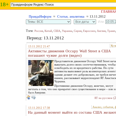
18+
ГЛАВНА
ПравдаИнформ
≈
Статьи, аналитика
≈ 13.11.2012
Или:
Тэги:
,
,
,
,
,
,
,
Россия
Китай
США
Украина
Сирия
Евросоюз
Англия
Трамп
Период: 13.11.2012
Кул
13.11.2012 21:47
Активисты движения Occupy Wall Street в США
погашают чужие долги (видео)
Представители движения Occupy Wall Street нач
выкупать долги своих соотечественников, чтобы
освободить их из кредитного рабства. По сути
активисты выполняют роль коллекторских агентс
однако делают это добровольно, не требуя ниче
взамен, рассказывает корреспондент RT Анастас
Чуркина.
Противники движения Occupy, конечно, могут
мечтать о том, что оно прекратит свое существование в мире – или х
бы в Америке.
(
RT на русском
Анализ, события, 
13.11.2012 17:38
На данный момент выйти из состава США желают