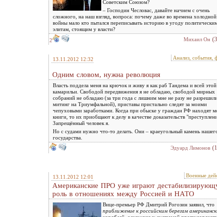
Советским Союзом?
– Господин Чесловас, давайте начнем с очень
сложного, на наш взгляд, вопроса: почему даже во времена холодной
войны мало кто пытался переписывать историю в угоду политически
элитам, стоящим у власти?
(
Михаил Он
2
Анализ, события, 
13.11.2012 12:32
Одним словом, нужна революция
Власть поддела меня на крючок и живу я как раб Тандема и всей этой
камарильи. Свободой передвижения я не обладаю, свободой мирных
собраний не обладаю (за три года с лишним мне не разу не разрешил
митинг на Триумфальной), приставы пристально следят за моими
чепуховыми заработками. Когда при обыске у граждан РФ находят м
книги, то их приобщают к делу в качестве доказательств "преступлени
Запрещённый человек я.
Но с судами нужно что-то делать. Они – краеугольный камень нашег
государства.
(
Эдуард Лимонов
Военные дей
13.11.2012 12:01
Американские ПРО уже играют дестабилизирую
роль в отношениях между Россией и НАТО
Вице-премьер РФ Дмитрий Рогозин заявил, что
приближение к российским берегам американск