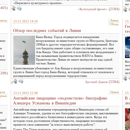
Тал
«Пермского культурного проекта».
же 
2405)
(2184)
«Культурный фронт»
факты
Ливия
13.11.2012 14:10
13.
Обзор
Ге
Обзор последних событий в Ливии
те
Бани-Валид: Город подвергается нападениям
ожно
вооруженных исламистских групп из Мисураты, бригады
28Maя и других террористических формирований. Все
не
эти бандиты имеют одно общее составляющее, его имя
Аль-Каида. Они работают в основном вне координации с
в и
так называемым правительством НАТО в Ливии.
няну
Правительство Ливии не имеет контроля ни над одной
Ког
частью Ливии.
мот
Единственным убежищем от Аль-Каиды и вооруженных исламистских
сво
групп в Ливии был город Бани-Валид, который отказался от поклонов и
2298)
цел
расшаркиваний перед вооруженными террористами.
(5584)
Арсений Дымов
4
рия
Ливия
13.11.2012 12:49
13.
рвью
Английские пиарщики «подчистили» биографию
В 
Алишера Усманова в Википедии
лю
Английская пиар-компания отредактировала в Википедии статью об
ии
Алишере Усманове, удалив из нее биографические сведения, выставлявшие
известного российского бизнесмена в невыгодном свете. Когда эта
орию?
история стала достоянием общественности, пиарщики поспешили
т,
принести свои извинения "за плохо выполненную работу".
ована
Газета The Times выяснила, что автором новой редакции статьи об