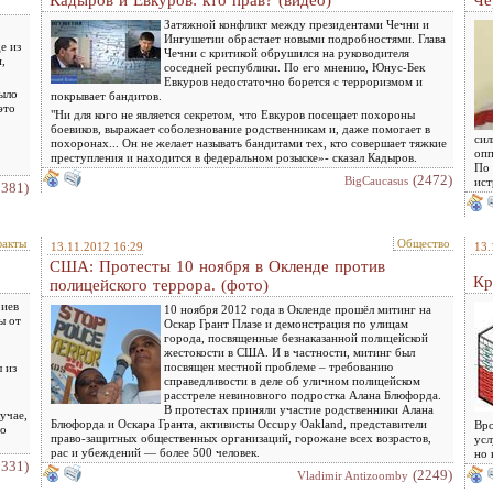
Кадыров и Евкуров: кто прав? (видео)
Че
Затяжной конфликт между президентами Чечни и
Ингушетии обрастает новыми подробностями. Глава
е из
Чечни с критикой обрушился на руководителя
,
соседней республики. По его мнению, Юнус-Бек
Евкуров недостаточно борется с терроризмом и
было
покрывает бандитов.
это
"Ни для кого не является секретом, что Евкуров посещает похороны
боевиков, выражает соболезнование родственникам и, даже помогает в
сил
похоронах... Он не желает называть бандитами тех, кто совершает тяжкие
опп
преступления и находится в федеральном розыске»- сказал Кадыров.
По 
(2472)
BigCaucasus
ист
3381)
факты
Общество
13.11.2012 16:29
13.
США: Протесты 10 ноября в Окленде против
Кр
полицейского террора. (фото)
риев
10 ноября 2012 года в Окленде прошёл митинг на
ы от
Оскар Грант Плазе и демонстрация по улицам
города, посвященные безнаказанной полицейской
жестокости в США. И в частности, митинг был
посвящен местной проблеме – требованию
 из
справедливости в деле об уличном полицейском
расстреле невиновного подростка Алана Блюфорда.
В протестах приняли участие родственники Алана
учае,
Блюфорда и Оскара Гранта, активисты Occupy Oakland, представители
Вро
то
право-защитных общественных организаций, горожане всех возрастов,
усл
рас и убеждений — более 500 человек.
но 
2331)
(2249)
Vladimir Antizoomby