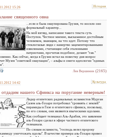
История
11.2012 15:26
клание священного овна
...если и была оккупирована Грузия, то носило оно
формальный характер...
На мой взгляд, написание такого текста суть
Поступок. Честное мнение, высказанное достойным
человеком, знающим, на что идет. Потому что
стеклоглазые люди с намертво зацементированными
извилинами, считающие себя эталонными
патриотами, прочитав подобное, делают "гав."
овенно. Как сейчас, когда в Грузии встал на повестку дня вопрос
чет Музея "советской оккупации", – альфы и омеги идеологии "единых
и".
(2165)
Лев Вершинин
Культура
11.2012 14:42
 отдадим нашего Сфинкса на поругание неверным!
Лидер египетских радикальных исламистов Мурган
Салем аль-Гохари потребовал "сровнять с землей"
пирамиды в Гизе и египетского сфинкса, поскольку,
по его словам, они являются языческими идолами.
Как сообщает телеканал Аль-Арабия, это заявление
аль-Гохари сделал в эфире частного египетского
телеканала.
По словам исламиста, "господь велел пророку
аммеду уничтожать идолы". В качестве примера аль-Гохари привел