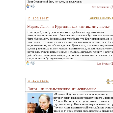
Ежи Сосновский был, по сути, не из лучших.
(
Лев Вершинин
Анализ, события, 
13.11.2012 14:27
Маркс, Ленин и Кургинян как «антикоммунисты»
С легендой, что Кургинян все эти годы был последовательным
коммунистом, покончено. Болезненные излияния Русцезаря вполне м
было бы оставить без внимания, тем более что Кургинян никогда и не
утверждал, что является «последовательным коммунистом», если бы 
одна маленькая, но забавная деталь. Дело в том, что метод вырывания
кусков различных аналитических, политических, полемических тексто
интервью, будучи примененным к Марксу, Энгельсу, Ленину и Курги
даёт абсолютно одинаковый результат – все указанные лица являются
сторонниками буржуазного развития.
(
Rus Brutus
Исто
13.11.2012 13:13
Инте
Литва - ненасильственное изнасилование
«Литовский Курьер» задал вопросы доктору
исторических наук заведующему отделом истор
ХХ века Института истории Литвы Чесловасу
Лауринавичюсу: Кто и зачем переписывает ист
Почему часть политической элиты Литвы считае
что в 1944 году страна была повторно оккупир