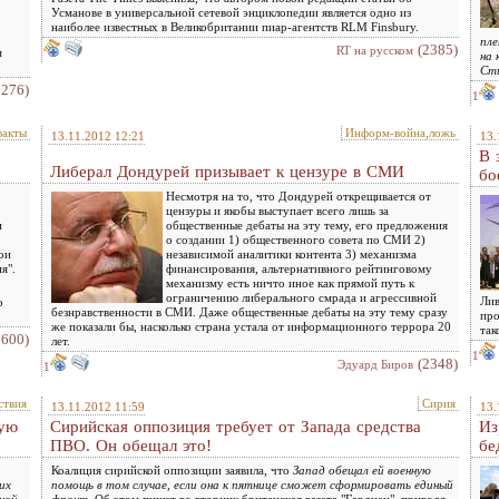
Усманове в универсальной сетевой энциклопедии является одно из
наиболее известных в Великобритании пиар-агентств RLM Finsbury.
пле
(2385)
RT на русском
м
на 
Сти
3276)
1
факты
Информ-война,ложь
13.11.2012 12:21
13.
В 
Либерал Дондурей призывает к цензуре в СМИ
бо
Несмотря на то, что Дондурей открещивается от
цензуры и якобы выступает всего лишь за
и
общественные дебаты на эту тему, его предложения
о создании 1) общественного совета по СМИ 2)
ои
независимой аналитики контента 3) механизма
я".
финансирования, альтернативного рейтинговому
механизму есть ничто иное как прямой путь к
ограничению либерального смрада и агрессивной
Лив
о
безнравственности в СМИ. Даже общественные дебаты на эту тему сразу
про
же показали бы, насколько страна устала от информационного террора 20
так
1600)
лет.
1
(2348)
Эдуард Биров
1
ствия
Сирия
13.11.2012 11:59
13.
щую
Сирийская оппозиция требует от Запада средства
Из
ПВО. Он обещал это!
бе
Коалиция сирийской оппозиции заявила, что
Запад обещал ей военную
их
помощь в том случае, если она к пятнице сможет сформировать единый