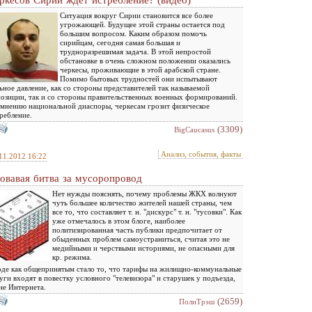
ркесов Сирии ждет истребление? (видео)
Ситуация вокруг Сирии становится все более
угрожающей. Будущее этой страны остается под
большим вопросом. Каким образом помочь
сирийцам, сегодня самая большая и
трудноразрешимая задача. В этой непростой
обстановке в очень сложном положении оказались
черкесы, проживающие в этой арабской стране.
Помимо бытовых трудностей они испытывают
ьное давление, как со стороны представителей так называемой
озиции, так и со стороны правительственных военных формирований.
мнению национальной диаспоры, черкесам грозит физическое
ребление.
(3309)
BigCaucasus
Анализ, события, факты
11.2012 16:22
овавая битва за мусоропровод
Нет нужды пояснять, почему проблемы ЖКХ волнуют
чуть большее количество жителей нашей страны, чем
все то, что составляет т. н. "дискурс" т. н. "тусовки". Как
уже отмечалось в этом блоге, наиболее
политизированная часть публики предпочитает от
обыденных проблем самоустраниться, считая это не
медийными и черствыми историями, не опасными для
кр. режима.
де как общепринятым стало то, что тарифы на жилищно-коммунальные
уги входят в повестку условного "телевизора" и старушек у подъезда,
не Интернета.
(2659)
ПолиТрэш