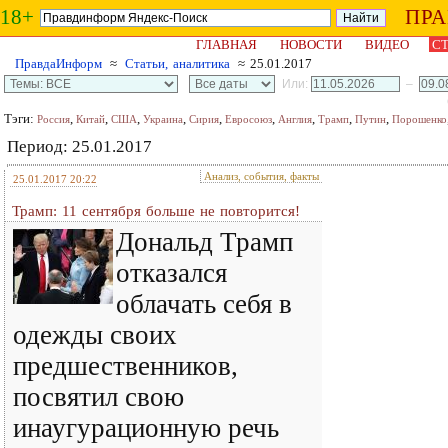
18+
ПР
ГЛАВНАЯ
НОВОСТИ
ВИДЕО
СТ
ПравдаИнформ
≈
Статьи, аналитика
≈ 25.01.2017
Или:
–
Тэги:
,
,
,
,
,
,
,
,
,
Россия
Китай
США
Украина
Сирия
Евросоюз
Англия
Трамп
Путин
Порошенко
Период: 25.01.2017
Анализ, события, факты
25.01.2017 20:22
Трамп: 11 сентября больше не повторится!
Дональд Трамп
отказался
облачать себя в
одежды своих
предшественников,
посвятил свою
инаугурационную речь