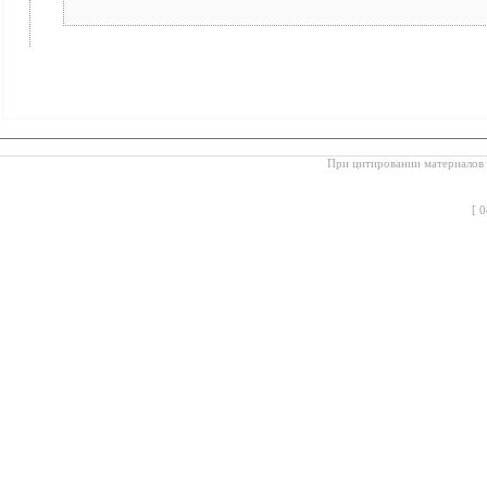
При цитировании материалов с
[
0