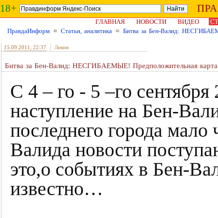
18+
ПР
ГЛАВНАЯ
НОВОСТИ
ВИДЕО
СТ
ПравдаИнформ
≈
Статьи, аналитика
≈
Битва за Бен-Валид: НЕСГИБАЕМ
15.09.2011
, 22:37
Ливия
Битва за Бен-Валид: НЕСГИБАЕМЫЕ! Предположительная карта 
С 4 – го - 5 –го сентябр
наступление на Бен-Вали
последнего города мало ч
Валида новости поступаю
это,о событиях в Бен-Ва
известно…