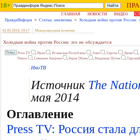
18+
ПР
ГЛАВНАЯ
НОВОСТИ
ВИДЕО
СТ
ПравдаИнформ
≈
Статьи, аналитика
≈
Холодная война против России: 
02.05.2014
, 19:17
Международная политика
Холодная война против России: это не обсуждается
,
,
,
,
,
,
Press TV
Иран
Исламская Республика
Азия
Европа
Крым
,
,
,
,
Nation
Северная Америка
Барак Обама
Владимир Путин
Еврома
ИноТВ
Источник
The Natio
мая 2014
Оглавление
Press TV: Россия стала 