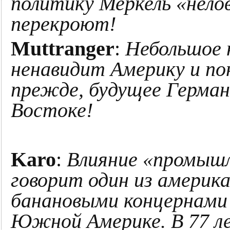
политику Меркель «нелов
перекроют!
Muttranger
:
Небольшое 
ненавидит Америку и по
прежде, будущее Германи
Востоке!
Karo
:
Влияние «промышл
говорит один из америк
банановыми концернами 
Южной Америке. В 77 л