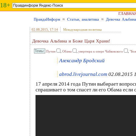
18+
ГЛАВНА
ПравдаИнформ
≈
Статьи, аналитика
≈
Девочка Альбина
02.08.2015
, 17:14
Международная политика
Девочка Альбина и Боже Царя Храни!
,
,
,
Путин
Обама
увертюра к опере Чайковского
"Бо
Александр Бродский
abrod.livejournal.com
02.08.2015 
17 апреля 2014 года Путин выбирает вопрос
спрашивает о том спасет ли его Обама если о