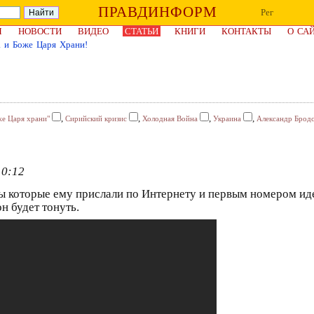
ПРАВДИНФОРМ
Рег
Я
НОВОСТИ
ВИДЕО
СТАТЬИ
КНИГИ
КОНТАКТЫ
О СА
 и Боже Царя Храни!
,
,
,
,
же Царя храни"
Сирийский кризис
Холодная Война
Украина
Александр Брод
10:12
ы которые ему прислали по Интернету и первым номером иде
н будет тонуть.