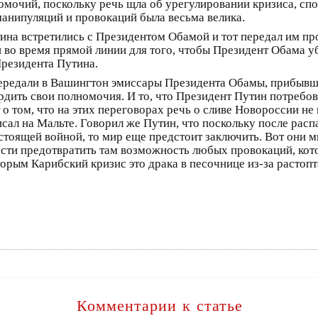
мочий, поскольку речь щла об урегулировании кризиса, спо
анипуляций и провокаций была весьма велика.
ина встретились с Президентом Обамой и тот передал им пр
 во время прямой линии для того, чтобы Президент Обама у
Президента Путина.
ередали в Вашингтон эмиссары Президента Обамы, прибывш
ердить свои полномочия. И то, что Президент Путин потребо
 том, что на этих переговорах речь о сливе Новороссии не 
сал на Мальте. Говорил же Путин, что поскольку после расп
стоящей войной, то мир еще предстоит заключить. Вот они м
сти предотвратить там возможность любых провокаций, кот
торым Карибский кризис это драка в песочнице из-за растоп
Комментарии к статье