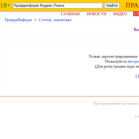
18+
ПР
ГЛАВНАЯ
НОВОСТИ
ВИДЕО
СТ
ПравдаИнформ
≈
Статьи, аналитика
Ва
Только зарегистрированные 
Пожалуйста
автор
(Для регистрации надо и
[
При цитировании материалов с
[
0