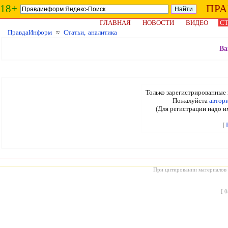
18+
ПР
ГЛАВНАЯ
НОВОСТИ
ВИДЕО
СТ
ПравдаИнформ
≈
Статьи, аналитика
Ва
Только зарегистрированные 
Пожалуйста
автор
(Для регистрации надо и
[
При цитировании материалов с
[
0