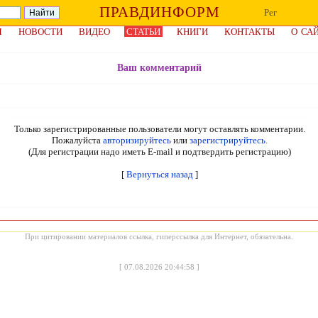
ПРАВДИНФОРМ
Рег
Я
НОВОСТИ
ВИДЕО
СТАТЬИ
КНИГИ
КОНТАКТЫ
О СА
Ваш комментарий
Только зарегистрированные пользователи могут оставлять комментарии.
Пожалуйста
авторизируйтесь
или
зарегистрируйтесь.
(Для регистрации надо иметь E-mail и подтвердить регистрацию)
[
Вернуться назад
]
При цитировании материалов ссылка, гиперссылка для Интернет, обязательна.
[
07.08.2026 20:44:58
]