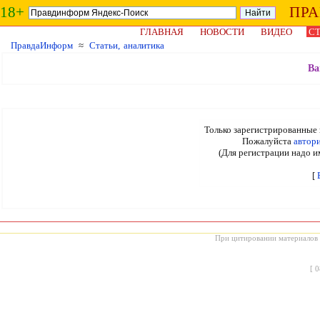
18+
ПР
ГЛАВНАЯ
НОВОСТИ
ВИДЕО
СТ
ПравдаИнформ
≈
Статьи, аналитика
Ва
Только зарегистрированные 
Пожалуйста
автор
(Для регистрации надо и
[
При цитировании материалов с
[
0