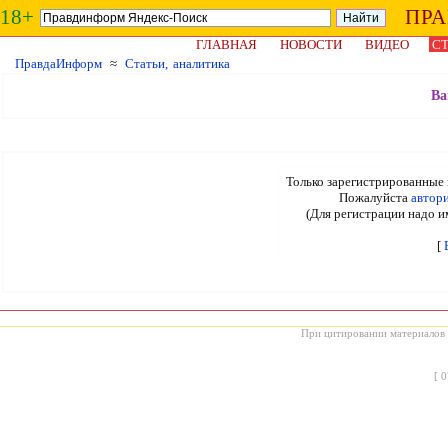
18+
ПР
ГЛАВНАЯ
НОВОСТИ
ВИДЕО
СТ
ПравдаИнформ
≈
Статьи, аналитика
Ва
Только зарегистрированные 
Пожалуйста
автор
(Для регистрации надо и
[
При цитировании материалов с
[
0