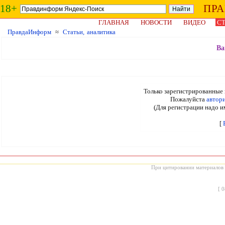
18+
ПР
ГЛАВНАЯ
НОВОСТИ
ВИДЕО
СТ
ПравдаИнформ
≈
Статьи, аналитика
Ва
Только зарегистрированные 
Пожалуйста
автор
(Для регистрации надо и
[
При цитировании материалов с
[
0