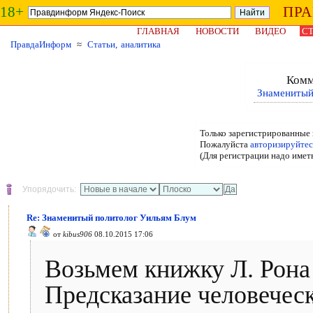
18+
ПР
ГЛАВНАЯ
НОВОСТИ
ВИДЕО
СТ
ПравдаИнформ
≈
Статьи, аналитика
Комм
Знаменитый
Только зарегистрированные 
Пожалуйста
авторизируйтес
(Для регистрации надо имет
Упорядочить:
Re: Знаменитый политолог Уильям Блум
от
kibus906
08.10.2015 17:06
Возьмем книжку Л. Рона
Предсказание человеческ