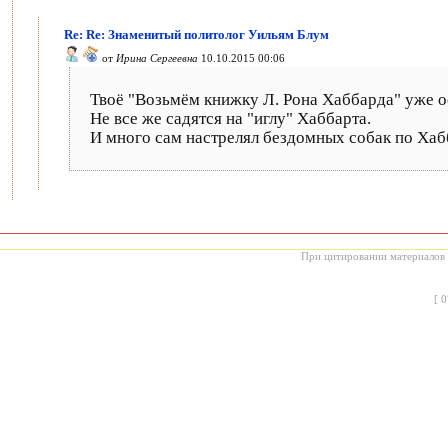
Re: Re: Знаменитый политолог Уильям Блум
от
Ирина Сергеевна
10.10.2015 00:06
Твоё "Возьмём книжку Л. Рона Хаббарда" уже о
Не все же садятся на "иглу" Хаббарта.
И много сам настрелял бездомных собак по Ха
При цитировании материалов с
[
0