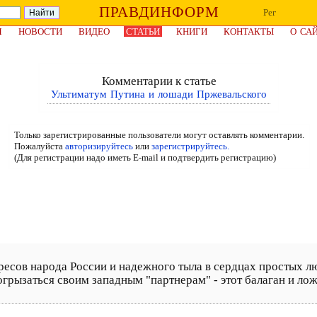
ПРАВДИНФОРМ
Рег
Я
НОВОСТИ
ВИДЕО
СТАТЬИ
КНИГИ
КОНТАКТЫ
О СА
Комментарии к статье
Ультиматум Путина и лошади Пржевальского
Только зарегистрированные пользователи могут оставлять комментарии.
Пожалуйста
авторизируйтесь
или
зарегистрируйтесь.
(Для регистрации надо иметь E-mail и подтвердить регистрацию)
ресов народа России и надежного тыла в сердцах простых л
огрызаться своим западным "партнерам" - этот балаган и ло