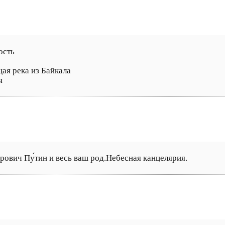
ость
ая река из Байкала
я
рович Пу́тин и весь ваш род.Небесная канцелярия.