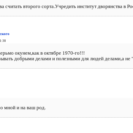
ва считать второго сорта.Учредить институт дворянства в Ро
ского
1:38
дерьмо окунем,как в октябре 1970-го!!!
ывать добрыми делами и полезными для людей делами,а не "
со мной и на ваш род.