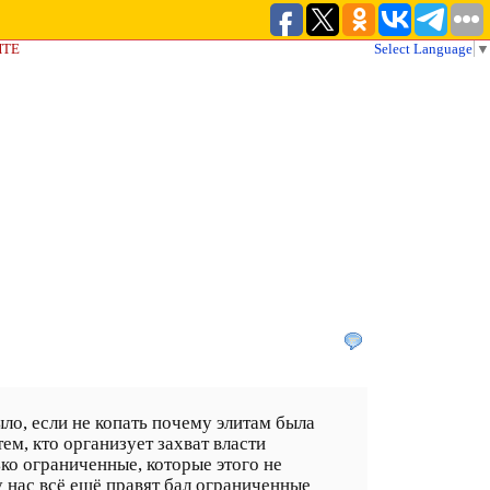
ЙТЕ
Select Language
▼
ыло, если не копать почему элитам была
ем, кто организует захват власти
лько ограниченные, которые этого не
у нас всё ещё правят бал ограниченные