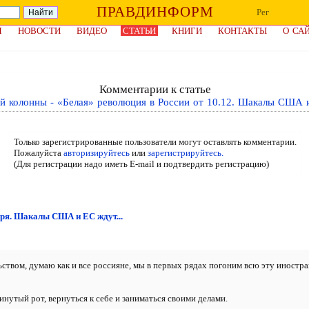
ПРАВДИНФОРМ
Рег
Я
НОВОСТИ
ВИДЕО
СТАТЬИ
КНИГИ
КОНТАКТЫ
О СА
Комментарии к статье
й колонны - «Белая» революция в России от 10.12. Шакалы США и
Только зарегистрированные пользователи могут оставлять комментарии.
Пожалуйста
авторизируйтесь
или
зарегистрируйтесь.
(Для регистрации надо иметь E-mail и подтвердить регистрацию)
бря. Шакалы США и ЕС ждут...
ьством, думаю как и все россияне, мы в первых рядах погоним всю эту иност
нутый рот, вернуться к себе и заниматься своими делами.