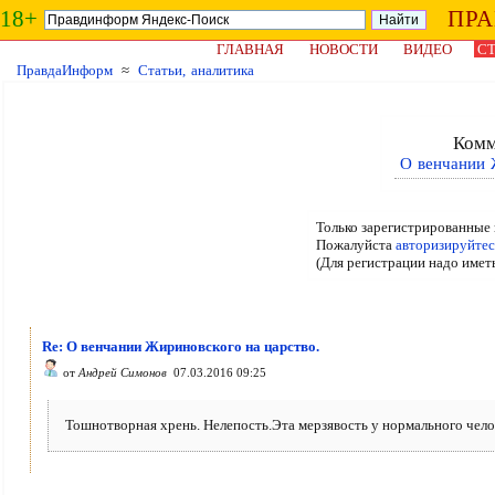
18+
ПР
ГЛАВНАЯ
НОВОСТИ
ВИДЕО
СТ
ПравдаИнформ
≈
Статьи, аналитика
Комм
О венчании 
Только зарегистрированные 
Пожалуйста
авторизируйтес
(Для регистрации надо имет
Re: О венчании Жириновского на царство.
от
Андрей Симонов
07.03.2016 09:25
Тошнотворная хрень. Нелепость.Эта мерзявость у нормального чел