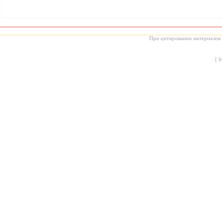
При цитировании материалов с
[
0