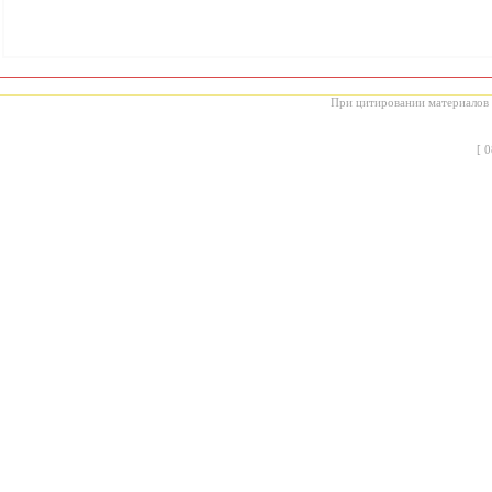
При цитировании материалов с
[
0