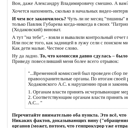
Вон, даже Александру Владимировичу смешно. А вам
Хочется напомнить, сколько в начальных видео-интер
И чем все закончилось?
Чуть ли не месяц "тишины" 
только Павлик Губарева когда-никогда в своих "Патри
(Ходаковский) виноват.
А тут "на тебе", - взяли и вывалили контрольный отче
Или после того, как задницей в лужу сели с поиском м
Как дети малые. Честное слово.
Ну да ладно.
То, что комиссия давно сдулась – был
Приведу повеселивший меня более всего отрывок:
"...Временной комиссией был проведен сбор п
правоохранительные органы. По итогам своей 
Ходаковского А.С. к нарушению прав и законн
1. Органам власти принять исчерпывающие мер
2. Соответствующим органам власти принять 
А.С... "
Перечитайте внимательно оба пункта. Это всё, что
Никаких фактов, доказывающих вину ("обращения
органов (может, потому, что генпрокурор уже отправ