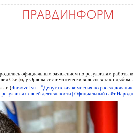
зродились официальным заявлением по результатам работы 
илия
Скифа
, у Орлова систематически волосы встают дыбом...
"
ка: (
dnrsovet.su –
Депутатская комиссия по расследовани
 результатах своей деятельности | Официальный сайт Народ