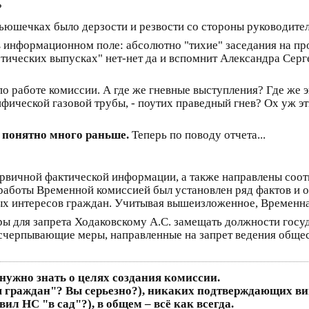
?
вьюшечках было дерзости и резвости со стороны руководител
в информационном поле: абсолютно "тихие" заседания на п
отических выпусках" нет-нет да и вспомнит Александра Серге
т по работе комиссии. А где же гневные выступления? Где же 
ифической газовой трубы, - поутих праведный гнев? Ох уж э
о понятно много раньше.
Теперь по поводу отчета...
ервичной фактической информации, а также направлены соот
работы Временной комиссией был установлен ряд фактов и о
ых интересов граждан. Учитывая вышеизложенное, Временна
ы для запрета Ходаковскому А.С. замещать должности госу
исчерпывающие меры, направленные на запрет ведения обще
 нужно знать о целях создания комиссии.
 граждан"? Вы серьезно?), никаких подтверждающих ви
ил НС "в сад"?), в общем – всё как всегда.