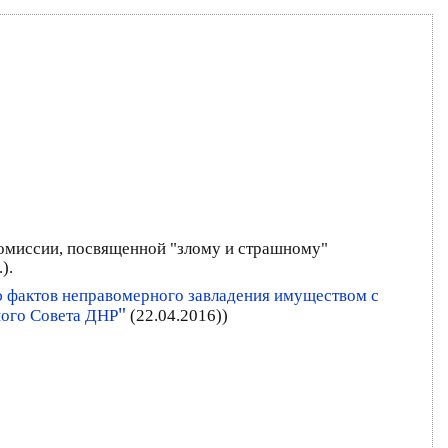
комиссии, посвященной "злому и страшному"
).
ю фактов неправомерного завладения имуществом с
"
ного Совета ДНР
(22.04.2016))