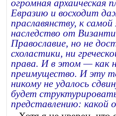
огромная архаическая 
Евразию и восходит даж
праславянству, к самой
наследство от Византи
Православие, но не дос
схоластики, ни греческ
права. И в этом — как 
преимущество. И эту т
никому не удалось сдви
будет структурировать,
представлению: какой 
– Хотя я не уверен, что 