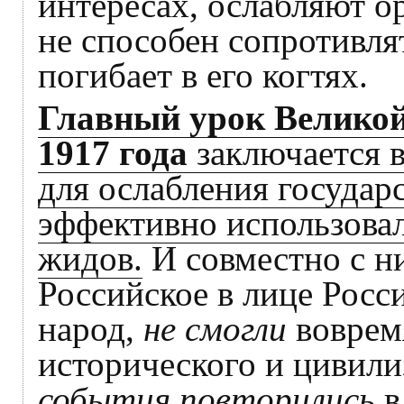
интересах, ослабляют ор
не способен сопротивл
погибает в его когтях.
Главный урок Велико
1917 года
заключается 
для ослабления государ
эффективно использовал
жидов.
И совместно с н
Российское в лице Росс
народ,
не смогли
вовремя
исторического и цивили
события повторились
в