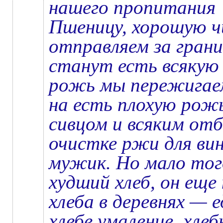
нашего пропитания
Пшеницу, хорошую 
отправляем за грани
станут есть всякую
рожь мы пережигаем
на есть плохую рожь
сивцом и всяким от
очистке ржи для ви
мужик. Но мало тог
худший хлеб, он еще
хлеба в деревнях — 
хлебе умаление, хле