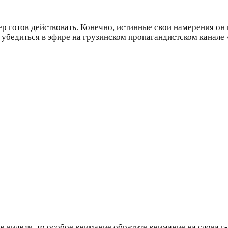
эсер готов действовать. Конечно, истинные свои намерения о
убедиться в эфире на грузинском пропагандистском канале
е не видели, то особое внимание обратите внимание на слов