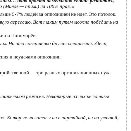
елаем… надо просто немедленно сейчас разойтись,
р (Милов — прим.) на 100% прав. »
льше 5-7% людей за оппозицией не идет. Это потолок.
нную агрессию. Вот таким путем можно победить на
ткин и Пономарёв.
рил. Но это совершенно другая стратегия. Здесь,
ения и неудачами оппозиции.
 тройственной — три разных организационных пула.
упательном режиме. Некоторые из них не готовы
. Которые ни готовы ни в партийной, ни на уличной,