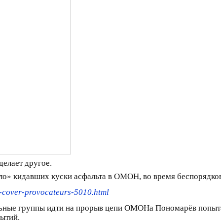
 делает другое.
о» кидавших куски асфальта в ОМОН, во время беспорядков
-cover-provocateurs-5010.html
альные группы идти на прорыв цепи ОМОНа Пономарёв попыта
ытий.