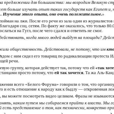
 предложении для большинства: мы возродим Великую стра
ет больше изучать опыт таких государств как Египет и, н
… Изучение этого опыта, оно очень положительное.
»
пойман на лжи. После его речи из зала один из журналистов п
лагодаря соц. сетям. По факту же оказалось, что только 80
слаться на Гугл, после чего сдался и ответить не смог.
 действовать, когда много людей выйдут на площади? Дей
ажили общественность. Действовали, не потому, что им
кто
ядом с ним сидел его товарищ по радикализации протеста Ил
ющей речи.
вую группу, которая действует так, потому что ей
«так хот
станцами просто потому, что
ей так хочется
. Та жа Аль-Каи
яжении всего «Белого Форума» говорили о том, что организ
 Это и есть отношение к народу как к быдлу — откровенная
, вы можете посмотреть видео целиком. Фразы не изымаются
нять, каким путем мы собираемся прийти к власти. Мы гов
ей есть представление о том, как технически, конкретно п