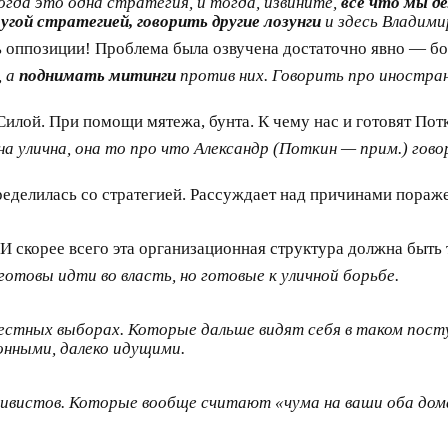
гда это одна стратегия, и тогда, извините,
все что мы д
гой стратегией, говорить другие лозунги
и здесь Владими
ть оппозиции! Проблема была озвучена достаточно явно — бо
, а
поднимать митинги
против них. Говорить про иностра
? Силой. При помощи мятежа, бунта. К чему нас и готовят По
а улична, она то про что Александр (Поткин — прим.) гово
ределилась со стратегией. Рассуждает над причинами пораж
И скорее всего эта организационная структура должна быть
отовы идти во власть, но готовые к уличной борьбе.
местных выборах. Которые дальше видят себя в таком пост
онными, далеко идущими.
тивистов. Которые вообще считают «чума на ваши оба дома»