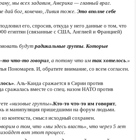
ну, мы всех задавим, Америка — главный враг.
е дай бог, конечно, Ливия тоже.
Это вполне себе
одловил его, спросив, откуда у него данные о том, что
.000 египтян (связанные с США, Англией и Францией)
ствовать будут
радикальные группы
.
Которые
-то что-то говорил
, а потому что им
так хотелось
.»
ья Пономарев. И, обратите внимание, со всем согласен.
елось»
. Аль-Каида сражается в Сирии против
да сражалась вместе со спец. назом НАТО против
уете
«низовые группы»
.
Кто-то что-то им говорит
,
 ложь и манипуляция пришедшими на форум людьми.
 из контекста, смысл исходный сохранен.
орим о том, что «мы здесь власть», что через 5 лет
роизойдет вот этот процесс.