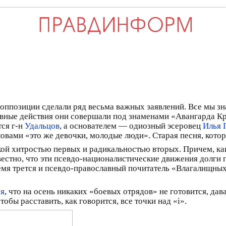
ппозиции сделали ряд весьма важных заявлений. Все мы з
авные действия они совершали под знаменами «Авангарда 
тся г-н
Удальцов
, а основателем — одиозный эсеровец
Илья 
ловами «это же девочки, молодые люди». Старая песня, кото
ой хитростью первых и радикальностью вторых. Причем, как
вестно, что эти псевдо-националистические движения долги
время трется и псевдо-православный почитатель «Влагалищны
ся
, что на осень никаких «боевых отрядов» не готовится, да
обы расставить, как говорится, все точки над «i».