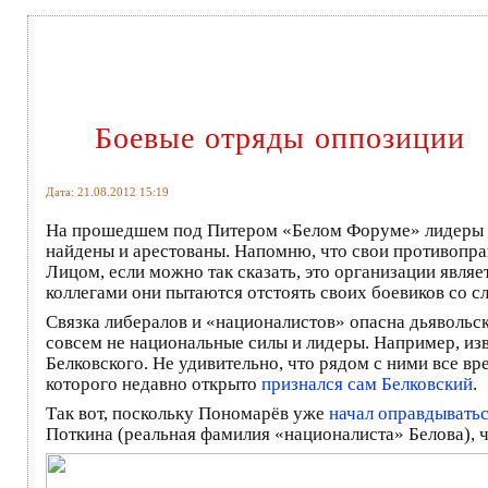
Боевые отряды оппозиции
Дата: 21.08.2012 15:19
На прошедшем под Питером «Белом Форуме» лидеры о
найдены и арестованы. Напомню, что свои противопр
Лицом, если можно так сказать, это организации являе
коллегами они пытаются отстоять своих боевиков со с
Связка либералов и «националистов» опасна дьявольск
совсем не национальные силы и лидеры. Например, из
Белковского. Не удивительно, что рядом с ними все 
которого недавно открыто
признался сам Белковский
.
Так вот, поскольку Пономарёв уже
начал оправдывать
Поткина (реальная фамилия «националиста» Белова), чт