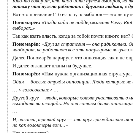
Кто-то говорит, что надо идти путем выборов, но то
потому что нужно работать с другими людьми, с дру
Вот это признание! То есть путь выборов — это не пу
Пономарёв:
«Тогда надо не поддерживать Pussy Riot
выборах.»
Так как взять власть, когда за тобой почти никого нет
Пономарёв:
«
Другая стратегия — она радикальна. Он
наоборот, не работают все эти популярные лозунги.
»
Далее Пономарёв парирует, что оппозиция так и не оп
И далее оглашает планы на будущее.
Пономарёв:
«Нам нужна организационная структура. 
Один — боевые отряды оппозиции. Люди которые не г
… < голосование> …
Другой круг — люди, которые хотят участвовать в 
выходить на площадь. Но они готовы быть оппозици
…
И, наконец, третий круг — это круг гражданских ак
но как волонтеры вот…
»