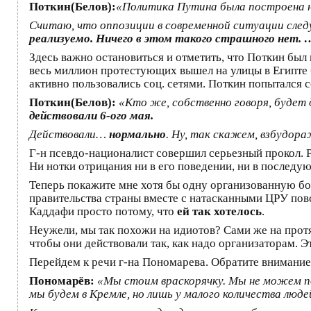
Поткин(Белов):
«Политика Путина была построена на
Считаю, что оппозиции в современной ситуации следу
реализуемо. Ничего в этом такого страшного нет. 
Здесь важно остановиться и отметить, что Поткин был 
весь миллион протестующих вышел на улицы в Египте б
активно пользовались соц. сетями. Поткин попытался со
Поткин(Белов):
«Кто же, собственно говоря, будет
действовали 6-ого мая.
Действовали…
нормально
. Ну, так скажем, взбудор
Г-н псевдо-националист совершил серьезный прокол. Р
Ни нотки отрицания ни в его поведении, ни в последу
Теперь покажите мне хотя бы одну организованную бое
правительства страны вместе с натасканными ЦРУ пов
Каддафи просто потому, что
ей так хотелось
.
Неужели, мы так похожи на идиотов? Сами же на прот
чтобы они действовали так, как надо организаторам.
Перейдем к речи г-на Пономарева. Обратите внимание
Пономарёв:
«Мы стоим враскорячку. Мы не можем по
мы будем в Кремле, но лишь у малого количества люд