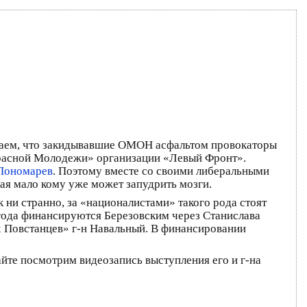
наем, что закидывавшие ОМОН асфальтом провокаторы
Красной Молодежи» организации «Левый Фронт».
Пономарев
. Поэтому вместе со своими либеральными
рая мало кому уже может запудрить мозги.
 ни странно, за «националистами» такого рода стоят
 года финансируются Березовским через Станислава
х Повстанцев» г-н Навальный. В финансировании
вайте посмотрим видеозапись выступления его и г-на