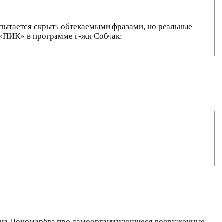
н пытается скрыть обтекаемыми фразами, но реальные
 «ПИК» в программе г-жи Собчак:
а г-на Пономарёва про самоорганизующиеся вооруженные