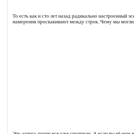
То есть как и сто лет назад радикально настроенный 
намерения проскакивают между строк. Чему мы могли 
Эту запись почти все уже смотрели. А если вы её ещ