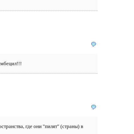
имбецил!!!
ранства, где они "пилят" (страны) в