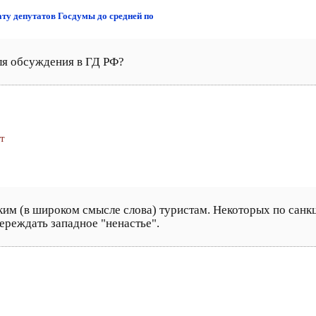
ату депутатов Госдумы до средней по
ля обсуждения в ГД РФ?
т
ким (в широком смысле слова) туристам. Некоторых по санкц
переждать западное "ненастье".