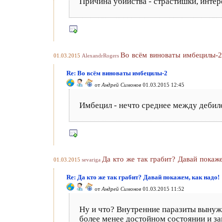
Причина убийства - страстишки, интере
Во всём виноваты имбецилы-2
01.03.2015
AlexandrRogers
Re: Во всём виноваты имбецилы-2
от
Андрей Симонов
01.03.2015 12:45
Имбецил - нечто среднее между дебило
Да кто же так грабит? Давай покаже
01.03.2015
sevariga
Re: Да кто же так грабит? Давай покажем, как надо!
от
Андрей Симонов
01.03.2015 11:52
Ну и что? Внутренние паразиты вынуж
более менее достойном состоянии и з