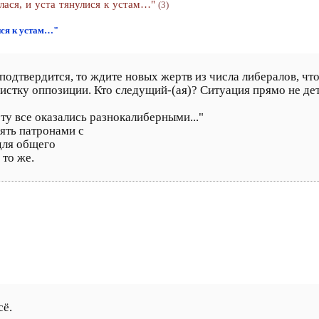
лася, и уста тянулися к устам…"
(3)
ися к устам…"
подтвердится, то ждите новых жертв из числа либералов, чт
чистку оппозиции. Кто следущий-(ая)? Ситуация прямо не дет
сту все оказались разнокалиберными..."
ять патронами с
для общего
 то же.
сё.