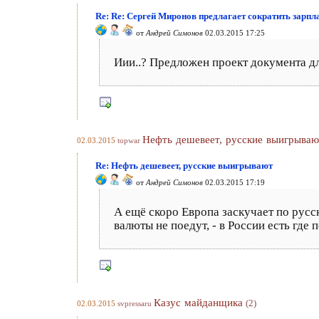
Re: Re: Сергей Миронов предлагает сократить зарпл
от
Андрей Симонов
02.03.2015 17:25
Иии..? Предложен проект документа д
Нефть дешевеет, русские выигрываю
02.03.2015
topwar
Re: Нефть дешевеет, русские выигрывают
от
Андрей Симонов
02.03.2015 17:19
А ещё скоро Европа заскучает по русс
валюты не поедут, - в России есть где 
Казус майданщика
(2)
02.03.2015
svpressaru