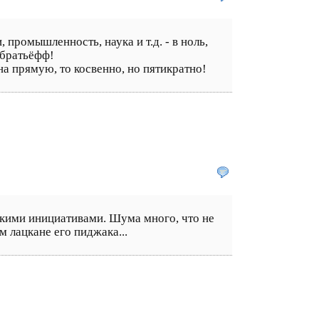
промышленность, наука и т.д. - в ноль,
й братьёфф!
 на прямую, то косвенно, но пятикратно!
скими инициативами. Шума много, что не
м лацкане его пиджака...