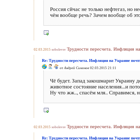
Россия сйчас не только нефтегаз, но н
чём вообще речь? Зачем вообще об эт
Трудности пересчета. Инфляция н
02.03.2015
sobolevsv
Re: Трудности пересчета. Инфляция на Украине поч
от
Андрей Симонов
02.03.2015 21:11
Чё будет. Запад закошмарит Украину до
животное состояние населения...и пото
Ну что жж.., спасём мля.. Справимся, 
Трудности пересчета. Инфляция н
02.03.2015
sobolevsv
Re: Трудности пересчета. Инфляция на Украине поч