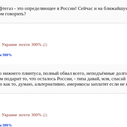
ефтегаз - это определяющее в России! Сейчас и на ближайшу
ом говорить?
а Украине почти 300%
(2)
ти 300%
 нижнего плинтуса, полный обвал всего, неподъёмные долги, 
м подарит то, что осталось России, - типа давай, мля, спаса
но как то, думаю, альтернативно, америкосы заплатят если не
а Украине почти 300%
(2)
ти 300%