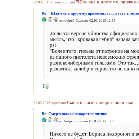
"Шла она к другому, прижима
02.03.2015
LimonovEduard
Re: "Шла она к другому, прижималася, и уста тянул
от
Андрей Симонов
02.03.2015 12:53
,Если эта версия убийства официально 
мысль, что "кровавая гебня" начала за
ps:
"Более того, гильзы от патронов на мо
из одного пистолета невозможно стрел
разноколиберными гильзами. Это так, 
развития...калибр и серия это не одно и
Смертельный поворот политики
01.03.2015
svpressaru
Re: Смертельный поворот политики
от
Андрей Симонов
01.03.2015 13:36
Ничего не будет. Бориса похоронят и в