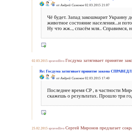
от
Андрей Симонов
02.03.2015 21:07
Чё будет. Запад закошмарит Украину до
животное состояние населения...и пото
Ну что жж.., спасём мля.. Справимся, 
Госдума затягивает принятие 
02.03.2015
spravedlivo
Re: Госдума затягивает принятие закона СПРАВЕ
от
Андрей Симонов
02.03.2015 17:40
Последнее время СР , в частности Мир
скажешь о результатах. Прошло три год
Сергей Миронов предлагает сокр
25.02.2015
spravedlivo