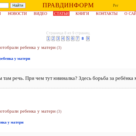
ПРАВДИНФОРМ
Рег
Я
НОВОСТИ
ВИДЕО
СТАТЬИ
КНИГИ
КОНТАКТЫ
О СА
Страница 8 из 9 страниц.
1
2
3
4
5
6
7
8
9
отобрали ребенка у матери
(3)
ребенка у матери
м там речь. При чем тут ювиналка? Здесь борьба за ребёнка
отобрали ребенка у матери
(3)
нка у матери