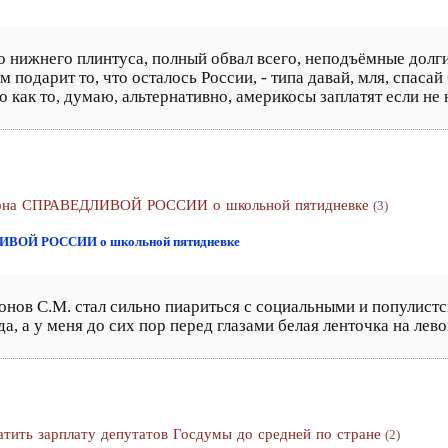
 нижнего плинтуса, полный обвал всего, неподъёмные долги, 
м подарит то, что осталось России, - типа давай, мля, спаса
но как то, думаю, альтернативно, америкосы заплатят если не
закона СПРАВЕДЛИВОЙ РОССИИ о школьной пятидневке
(3)
ДЛИВОЙ РОССИИ о школьной пятидневке
онов С.М. стал сильно пиариться с социальными и популист
а, а у меня до сих пор перед глазами белая ленточка на лево
атить зарплату депутатов Госдумы до средней по стране
(2)