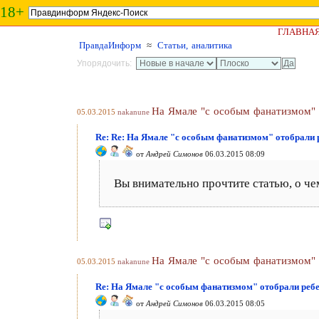
18+
ГЛАВНА
ПравдаИнформ
≈
Статьи, аналитика
Упорядочить:
На Ямале "с особым фанатизмом" 
05.03.2015
nakanune
Re: Re: На Ямале "с особым фанатизмом" отобрали 
от
Андрей Симонов
06.03.2015 08:09
Вы внимательно прочтите статью, о че
На Ямале "с особым фанатизмом" 
05.03.2015
nakanune
Re: На Ямале "с особым фанатизмом" отобрали ребе
от
Андрей Симонов
06.03.2015 08:05