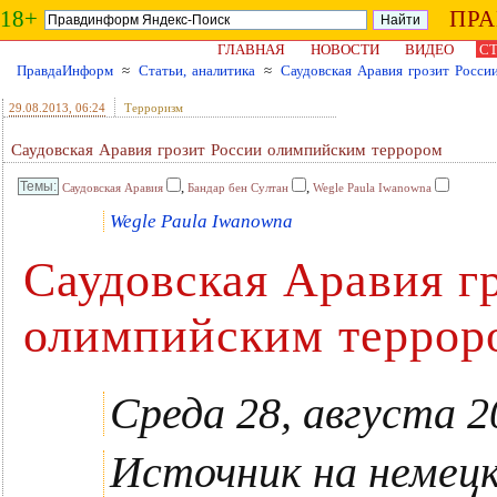
18+
ПР
ГЛАВНАЯ
НОВОСТИ
ВИДЕО
СТ
ПравдаИнформ
≈
Статьи, аналитика
≈
Саудовская Аравия грозит Росс
29.08.2013
, 06:24
Терроризм
Саудовская Аравия грозит России олимпийским террором
,
,
Саудовская Аравия
Бандар бен Султан
Wegle Paula Iwanowna
Wegle Paula Iwanowna
Саудовская Аравия г
олимпийским террор
Среда 28, августа 2
Источник на немец