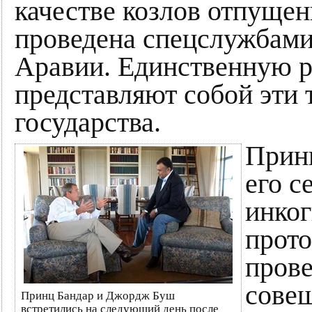
качестве козлов отпущен
проведена спецслужбам
Аравии. Единственную р
представляют собой эти 
государства.
Принц
его с
инког
прото
прове
совещ
Принц Бандар и Джордж Буш
встретились на следующий день после