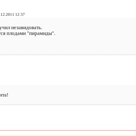
.12.2011 12:37
учил незавидовать.
тся плодами "пирамиды".
нта!