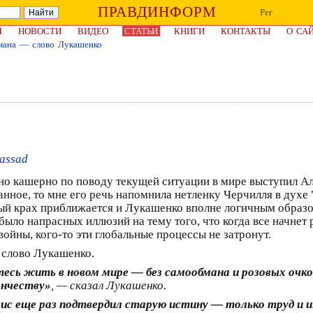
ПРАВДИНФОРМ
Рег
Я
НОВОСТИ
ВИДЕО
СТАТЬИ
КНИГИ
КОНТАКТЫ
О СА
мана — слово Лукашенко
assad
но кашерно по поводу текущей ситуации в мире выступил А
нное, то мне его речь напомнила нетленку Черчилля в духе 
ый крах приближается и Лукашенко вполне логичным образом
 было напрасных иллюзий на тему того, что когда все начнет
ойны, кого-то эти глобальные процессы не затронут.
 слово Лукашенко.
есь жить в новом мире — без самообмана и розовых очко
енчеству»
, — сказал Лукашенко.
зис еще раз подтвердил старую истину — только труд и