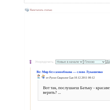
Напечатать статью
Упорядочить:
Re: Мир без самообмана — слово Лукашенко
от
Русич Сварогов Сын
10.12.2011 00:12
Вот так, послушаеш Батьку - красаве
верить? ...