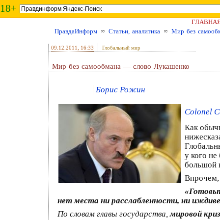
18+
ГЛАВНА
ПравдаИнформ
≈
Статьи, аналитика
≈
Мир без самооб
09.12.2011
, 16:33
Глобальный мир
Мир без самообмана — слово Лукашенко
Борис Рожин
Colonel C
Как обыч
нижесказа
Глобальн
у кого не
большой в
Впрочем,
«Готовьт
нет места ни расслабленности, ни иждив
По словам главы государства,
мировой кри