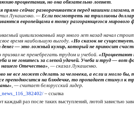
люзию процветания, но она обязательно лопнет
.
я прямо сейчас разворачивается перед нашими глазами, 
етил Лукашенко. —
Если посмотреть на триллионы доллар
ываются европейцами в топку разгорающегося мирового 
ываемый цивилизованный мир много лет назад начал строит
свое время наибольшую выгоду. «
Но сказок не существует.
 денег — это ложный кумир, который не приносит счасть
 призвал не пренебрегать трудом и учебой.
«Процветают т
еба и не гонитесь за слепой удачей. Учеба и труд — вот
н нашего Отечества»
, — сказал Лукашенко.
во не все может сделать за человека, а если и могло бы, 
се преподносится на блюдечке, то пропадает стимул к тр
раны»
, — считает белорусский лидер.
c_news_116_382402/
– ссылка
т каждый раз после таких выступлений, лютой завистью зави