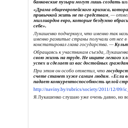
банковские пузыри могут лишь создать ил
«Драма общеевропейского кризиса, котора
привычкой жить не по средствам
, — отм
миллиардов евро, которые бездумно вбрас
себе».
Лукашенко подчеркнул, что именно так наз
именно развитые страны получали от нее в 
констатировал глава государства. —
Культ
Обращаясь к участникам съезда, Лукашенко
свою жизнь на труде. Не ищите легкого хл
успех и сделает из вас достойных гражда
При этом он особо отметил, что
государст
счете станет хуже самим людям
. «
Если в
падает конкурентоспособность целой ст
http://naviny.by/rubrics/society/2011/12/0
9/i
Я Лукашенко слушаю уже очень давно, но во