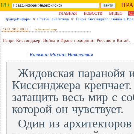
18+
ПР
ГЛАВНАЯ
НОВОСТИ
ВИДЕО
СТ
ПравдаИнформ
≈
Статьи, аналитика
≈
Генри Киссинджер: Война в Ира
23.01.2012
, 08:02
Глобальный мир
Генри Киссинджер: Война в Иране похоронит Россию и Китай.
Калямин Михаил Николаевич
Жидовская паранойя и
Киссинджера крепчает.
затащить весь мир с с
которой он чувствует.
Один из архитекторо