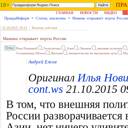
18+
ПР
ГЛАВНАЯ
НОВОСТИ
ВИДЕО
СТ
ПравдаИнформ
≈
Статьи, аналитика
≈
Мьянма открывает порты России
21.10.2015
, 10:13
Военные действия
Мьянма открывает порты России
,
,
,
,
Илья Новицкий
Геополитика
Азия
Океания
внешняя политика
,
,
,
Соединенные Штаты
Вьетнам
вмешательство во внутренние дела
Мь
Андрей Ежов
Оригинал
Илья Нови
cont.ws
21.10.2015 0
В том, что внешняя поли
России разворачивается 
Азии, нет ничего удивит