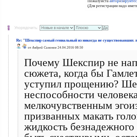
Пожалуйста
авторизируйтес
(Для регистрации надо имет
Упорядочить:
Re: "Шекспир самый гениальный из никогда не существовавших 
от
Андрей Симонов
24.04.2016 08:50
Почему Шекспир не нап
сюжета, когда бы Гамле
уступил прощению? Шек
неспособности человека
мелкочувственным эгоиз
призванных макать гол
жидкость безнадежного 