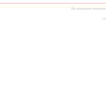
При цитировании материалов с
[
0