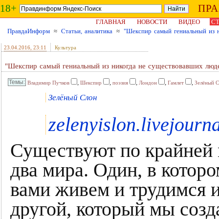
18+
ПР
ГЛАВНАЯ
НОВОСТИ
ВИДЕО
СТ
ПравдаИнформ
≈
Статьи, аналитика
≈
"Шекспир самый гениальный из 
23.04.2016
, 23:11
Культура
"Шекспир самый гениальный из никогда не существовавших люд
,
,
,
,
,
Владимир Пучков
Шекспир
поэзия
Лондон
Гамлет
Зелёный 
Зелёный Слон
zelenyislon.livejourn
Существуют по крайней 
два мира. Один, в котор
вами живем и трудимся 
другой, который мы созд