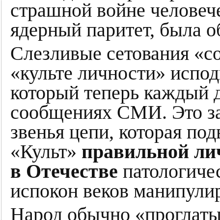
страшной войне человече
ядерный паритет, была о
Слезливые сетования «с
«культе личности» испод
который теперь каждый д
сообщениях СМИ. Это за
звенья цепи, которая под
«Культ»
правильной ли
в Отечестве
патологиче
испокон веков манипули
Народ обычно «проглатыв