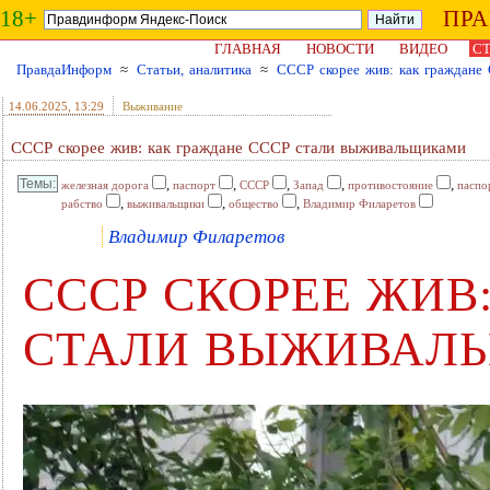
18+
ПР
ГЛАВНАЯ
НОВОСТИ
ВИДЕО
СТ
ПравдаИнформ
≈
Статьи, аналитика
≈
СССР скорее жив: как граждане
14.06.2025
, 13:29
Выживание
СССР скорее жив: как граждане СССР стали выживальщиками
,
,
,
,
,
железная дорога
паспорт
СССР
Запад
противостояние
паспо
,
,
,
рабство
выживальщики
общество
Владимир Филаретов
Владимир Филаретов
СССР СКОРЕЕ ЖИВ
СТАЛИ ВЫЖИВАЛ