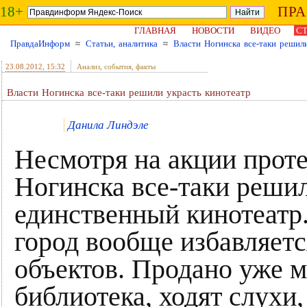
18+
ПР
ГЛАВНАЯ
НОВОСТИ
ВИДЕО
СТ
ПравдаИнформ
≈
Статьи, аналитика
≈
Власти Ногинска все-таки решил
23.08.2012
, 15:32
Анализ, события, факты
Власти Ногинска все-таки решили украсть кинотеатр
Данила Линдэле
Несмотря на акции проте
Ногинска все-таки решил
единственный кинотеатр.
город вообще избавляет
объектов. Продано уже м
библиотека, ходят слухи,