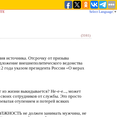
ЙТЕ
Select Language
▼
(3161)
ия источника. Отсрочку от призыва
едложение внешнеполитического ведомства
12 года указом президента России «О мерах
г из жизни выкидывается? Не-е-е..., может
ь своих сотрудников от службы. Это просто
еватая отупением и потерей всяких
СТЬ не должен занимать мужчина, не