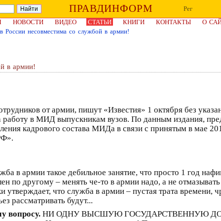
ПРАВДИНФОРМ
Рег
Я
НОВОСТИ
ВИДЕО
СТАТЬИ
КНИГИ
КОНТАКТЫ
О СА
в России несовместима со службой в армии!
й в армии!
рудников от армии, пишут «Известия» 1 октября без указан
а работу в МИД выпускникам вузов. По данным издания, пр
ления кадрового состава МИДа в связи с принятым в мае 20
РФ».
жба в армии такое дебильное занятие, что просто 1 год нафи
лен по другому – менять че-то в армии надо, а не отмазыват
тверждает, что служба в армии – пустая трата времени, чр
з рассматривать будут...
у вопросу.
НИ ОДНУ ВЫСШУЮ ГОСУДАРСТВЕННУЮ ДОЛЖНО