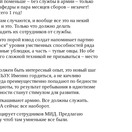
й поменьше – без службы в армии – только
афедры и пара месяцев сборов – незачет!
его 1 год!
ам случаются, и вообще все это на некий
и это. Только что должно делать
адить их сотрудников от службы.
 что порой взвод солдат напоминает партию
гося" уровня умственных способностей ряда
ные ублюдки, а часть – тупые овцы. Но обе
его сложной техникой не призываться – место
должен быть интересный опыт, это новый шаг
ЬЗУ. Именно гордиться, а не кичливо
а туда преимущественно попадают по бедности
иоты, то результат пребывания в идиотизме
дности станут стимулом для развития.
 откашивают армию. Все должны служить.
А сейчас все наоборот.
ицирует сотрудников МИД. Предлагаю
 чтоб там умненькие все были.