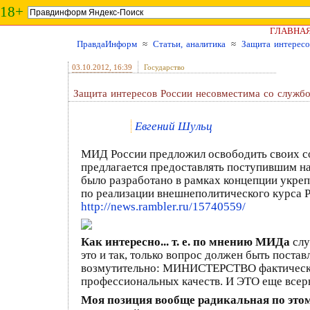
18+
ГЛАВНА
ПравдаИнформ
≈
Статьи, аналитика
≈
Защита интересо
03.10.2012
, 16:39
Государство
Защита интересов России несовместима со службо
Евгений Шульц
МИД России предложил освободить своих сот
предлагается предоставлять поступившим н
было разработано в рамках концепции укреп
по реализации внешнеполитического курса 
http://news.rambler.ru/15740559/
Как интересно... т. е. по мнению МИДа
слу
это и так, только вопрос должен быть постав
возмутительно: МИНИСТЕРСТВО фактически у
профессиональных качеств. И ЭТО еще всерье
Моя позиция вообще радикальная по этом