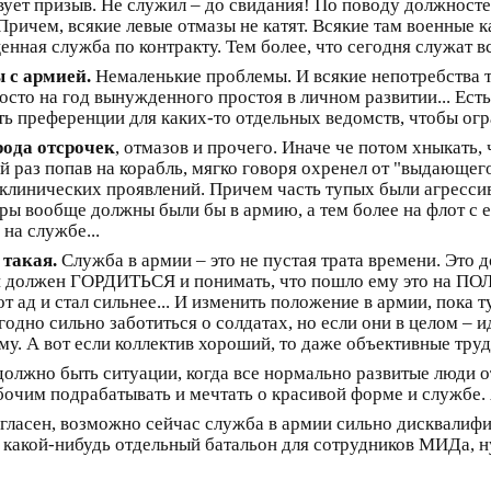
вует призыв. Не служил – до свидания! По поводу должносте
ричем, всякие левые отмазы не катят. Всякие там военные к
нная служба по контракту. Тем более, что сегодня служат вс
 с армией.
Немаленькие проблемы. И всякие непотребства т
осто на год вынужденного простоя в личном развитии... Есть 
ть преференции для каких-то отдельных ведомств, чтобы огр
рода отсрочек
, отмазов и прочего. Иначе че потом хныкать,
ый раз попав на корабль, мягко говоря охренел от "выдающе
 клинических проявлений. Причем часть тупых были агрессив
ры вообще должны были бы в армию, а тем более на флот с 
 на службе...
 такая.
Служба в армии – это не пустая трата времени. Это 
он должен ГОРДИТЬСЯ и понимать, что пошло ему это на ПОЛ
от ад и стал сильнее... И изменить положение в армии, пок
о сильно заботиться о солдатах, но если они в целом – ид
ому. А вот если коллектив хороший, то даже объективные тру
должно быть ситуации, когда все нормально развитые люди
бочим подрабатывать и мечтать о красивой форме и службе. 
гласен, возможно сейчас служба в армии сильно дисквалиф
какой-нибудь отдельный батальон для сотрудников МИДа, ну