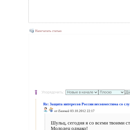
Напечатать статью
Упорядочить:
Re: Защита интересов России несовместима со сл
от
Евгений
03.10.2012 22:17
Шульц, сегодня я со всеми твоими с
Молодец однако!