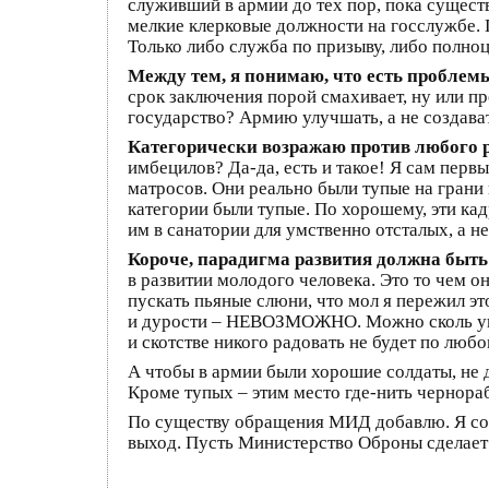
служивший в армии до тех пор, пока сущест
мелкие клерковые должности на госслужбе. П
Только либо служба по призыву, либо полноце
Между тем, я понимаю, что есть проблемы
срок заключения порой смахивает, ну или пр
государство? Армию улучшать, а не создава
Категорически возражаю против любого 
имбецилов? Да-да, есть и такое! Я сам перв
матросов. Они реально были тупые на грани
категории были тупые. По хорошему, эти кад
им в санатории для умственно отсталых, а не
Короче, парадигма развития должна быть
в развитии молодого человека. Это то чем 
пускать пьяные слюни, что мол я пережил эт
и дурости – НЕВОЗМОЖНО. Можно сколь угодн
и скотстве никого радовать не будет по люб
А чтобы в армии были хорошие солдаты, не 
Кроме тупых – этим место где-нить чернора
По существу обращения МИД добавлю. Я со
выход. Пусть Министерство Оброны сделает 