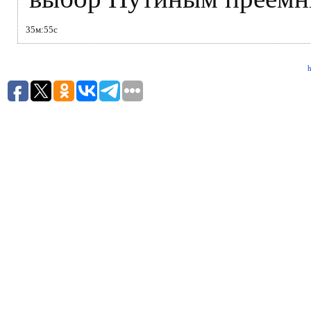
35м:55с
h