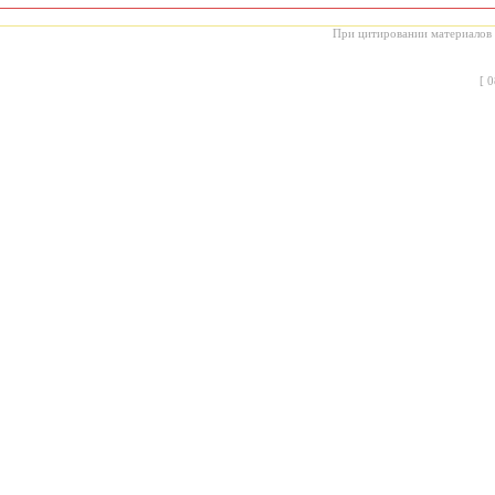
При цитировании материалов с
[
0