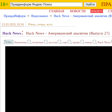
18+
ПР
ГЛАВНАЯ
НОВОСТИ
ВИДЕО
СТ
ПравдаИнформ
≈
Видеоканал
≈
Hack News - Американский аналитик (В
25.03.2019
, 10:54
Юмор, сатира, жуть
:
Hack News
Hack News - Американский аналитик (Выпуск 27)
,
,
,
,
,
,
Аналитика
политика
россия
сша
трамп
юмор
Hack News