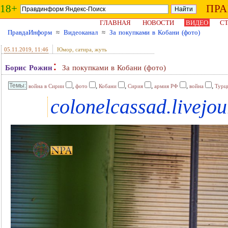
18+
ПР
ГЛАВНАЯ
НОВОСТИ
ВИДЕО
СТ
ПравдаИнформ
≈
Видеоканал
≈
За покупками в Кобани (фото)
05.11.2019
, 11:46
Юмор, сатира, жуть
:
Борис Рожин
За покупками в Кобани (фото)
,
,
,
,
,
,
война в Сирии
фото
Кобани
Сирия
армия РФ
война
Турц
colonelcassad.livejo