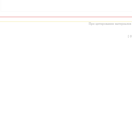
При цитировании материалов с
[
0