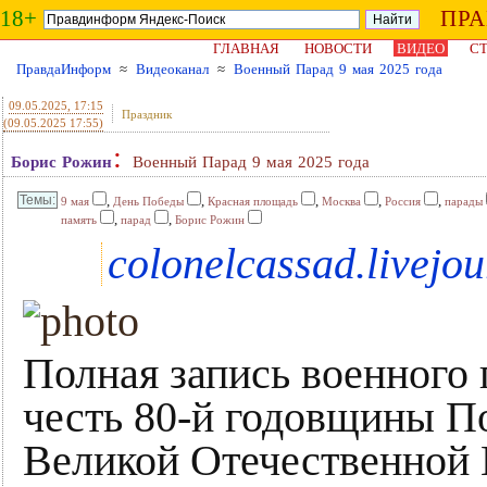
18+
ПР
ГЛАВНАЯ
НОВОСТИ
ВИДЕО
СТ
ПравдаИнформ
≈
Видеоканал
≈
Военный Парад 9 мая 2025 года
09.05.2025
, 17:15
Праздник
(09.05.2025 17:55)
:
Борис Рожин
Военный Парад 9 мая 2025 года
,
,
,
,
,
9 мая
День Победы
Красная площадь
Москва
Россия
парады
,
,
память
парад
Борис Рожин
colonelcassad.livejo
Полная запись военного
честь 80-й годовщины П
Великой Отечественной 