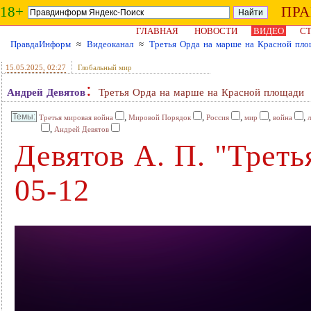
18+
ПР
ГЛАВНАЯ
НОВОСТИ
ВИДЕО
СТ
ПравдаИнформ
≈
Видеоканал
≈
Третья Орда на марше на Красной пл
15.05.2025
, 02:27
Глобальный мир
:
Андрей Девятов
Третья Орда на марше на Красной площади
,
,
,
,
,
Третья мировая война
Мировой Порядок
Россия
мир
война
,
Андрей Девятов
Девятов А. П. "Треть
05-12