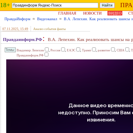
18+
ПР
ГЛАВНАЯ
НОВОСТИ
ВИДЕО
СТ
ПравдаИнформ
≈
Видеоканал
≈
В.А. Лепехин. Как реализовать шансы 
07.11.2025
, 15:49
Анализ события факты
:
Правдаинформ.РФ
В.А. Лепехин. Как реализовать шансы на 
,
,
,
,
,
,
Владимир Лепехин
Россия
ЕАЭС
Трамп
развитие
США
Т
Правдаинформ.РФ