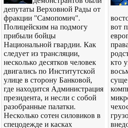
демонстрантов были
депутаты Верховной Рады от
фракции "Самопомич".
вост
Полицейским на подмогу
вот п
прибыли бойцы
евро
Национальной гвардии. Как
прав
следует из трансляции,
родс
несколько десятков человек
кто у
двигались по Институтской
вось
улице в сторону Банковой,
суще
где находится Администрация
комп
президента, и несли с собой
микр
разобранные палатки.
чехо
Несколько сотен силовиков в
груз
спецодежде и касках
внед