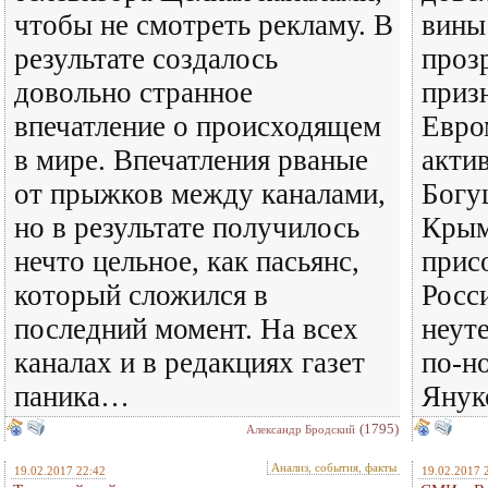
чтобы не смотреть рекламу. В
вины
результате создалось
проз
довольно странное
приз
впечатление о происходящем
Евро
в мире. Впечатления рваные
актив
от прыжков между каналами,
Богу
но в результате получилось
Крым
нечто цельное, как пасьянс,
прис
который сложился в
Росс
последний момент. На всех
неут
каналах и в редакциях газет
по-н
паника…
Януко
(1795)
Александр Бродский
Анализ, события, факты
19.02.2017 22:42
19.02.2017 