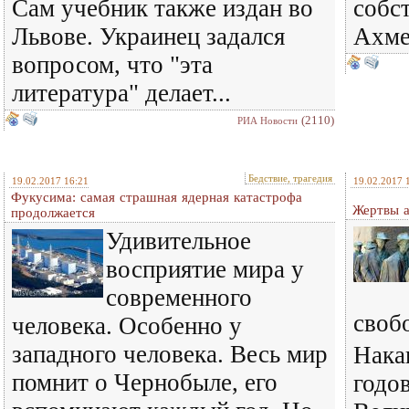
Сам учебник также издан во
собс
Львове. Украинец задался
Ахме
вопросом, что "эта
литература" делает...
(2110)
РИА Новости
Бедствие, трагедия
19.02.2017 16:21
19.02.2017 
Фукусима: самая страшная ядерная катастрофа
Жертвы а
продолжается
Удивительное
восприятие мира у
современного
своб
человека. Особенно у
западного человека. Весь мир
Нака
помнит о Чернобыле, его
годо