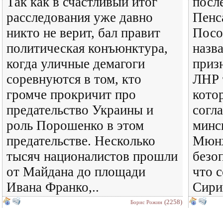
Так как в счастливый итог
посл
расследования уже давно
Пенса
никто не верит, бал правит
Посо
политическая конъюнктура,
назв
когда уличные демагоги
приз
соревнуются в том, кто
ЛНР 
громче прокричит про
кото
предательство Украины и
согл
роль Порошенко в этом
минс
предательстве. Несколько
Мюнх
тысяч националистов прошли
безо
от Майдана до площади
что 
Ивана Франко,..
Сирии
(2258)
Борис Рожин