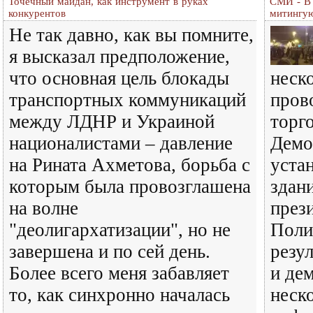
Точечный майдан, как инструмент в руках
СМИ - В 
конкурентов
митингу
Не так давно, как вы помните,
я высказал предположение,
что основная цель блокады
неск
транспортных коммуникаций
пров
между ЛДНР и Украиной
торг
националистами – давление
Демо
на Рината Ахметова, борьба с
уста
которым была провозглашена
здан
на волне
през
"деолигархатизации", но не
Поли
завершена и по сей день.
резу
Более всего меня забавляет
и де
то, как синхронно началась
неск