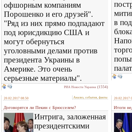
пост
офшорным компаниям
мити
Порошенко и его друзей".
в по
"Ряд из них прямо подпадают
блок
под юрисдикцию США и
Напо
могут обернуться
торг
уголовными делами против
попы
президента Украины в
пала
Америке. Это очень
серьезные материалы".
(1554)
РИА Новости Украина
Анализ, события, факты
20.02.2017 08:50
20.02.2017 
Договорятся ли Пекин с Брюсселем?
Итоги не
Интрига, заложенная
президентскими