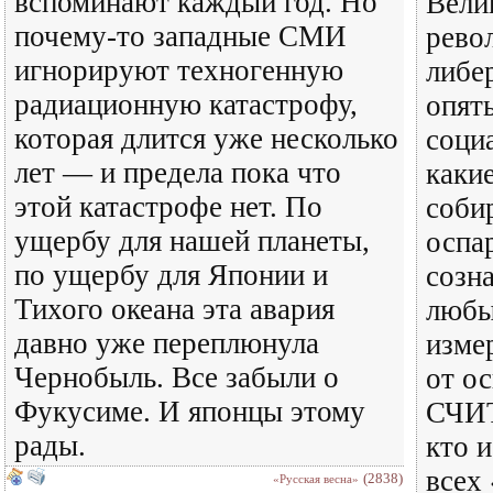
вспоминают каждый год. Но
Вели
почему-то западные СМИ
рево
игнорируют техногенную
либе
радиационную катастрофу,
опят
которая длится уже несколько
соци
лет — и предела пока что
каки
этой катастрофе нет. По
соби
ущербу для нашей планеты,
оспар
по ущербу для Японии и
созн
Тихого океана эта авария
любы
давно уже переплюнула
изме
Чернобыль. Все забыли о
от о
Фукусиме. И японцы этому
СЧИТ
рады.
кто 
всех
(2838)
«Русская весна»