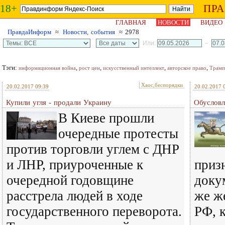
18+
ПР
ГЛАВНАЯ
НОВОСТИ
ВИДЕО
ПравдаИнформ
≈
Новости, события
≈ 2978
Или:
–
Тэги:
,
,
,
,
информационная война
рост цен
искусственный интеллект
авторское право
Трамп
Хаос,беспорядки
20.02.2017 09:39
20.02.2017 
Купили угля - продали Украину
Обусловл
В Киеве прошли
очередные протесты
против торговли углем с ДНР
и ЛНР, приуроченные к
приз
очередной годовщине
доку
расстрела людей в ходе
же ж
государственного переворота.
РФ, 