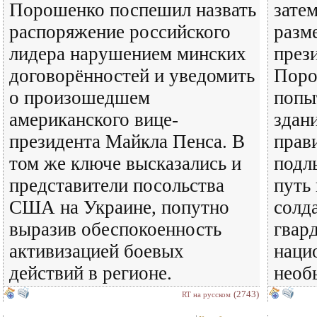
Порошенко поспешил назвать
затем
распоряжение российского
разм
лидера нарушением минских
през
договорённостей и уведомить
Поро
о произошедшем
попы
американского вице-
здан
президента Майкла Пенса. В
прав
том же ключе высказались и
подл
представители посольства
путь
США на Украине, попутно
солд
выразив обеспокоенность
гвар
активизацией боевых
наци
действий в регионе.
необ
(2743)
RT на русском