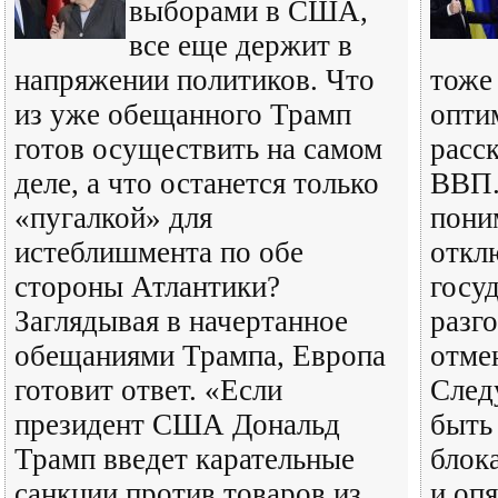
выборами в США,
все еще держит в
напряжении политиков. Что
тоже
из уже обещанного Трамп
опти
готов осуществить на самом
расс
деле, а что останется только
ВВП.
«пугалкой» для
пони
истеблишмента по обе
откл
стороны Атлантики?
госу
Заглядывая в начертанное
разг
обещаниями Трампа, Европа
отме
готовит ответ. «Если
След
президент США Дональд
быть 
Трамп введет карательные
блока
санкции против товаров из
и оп