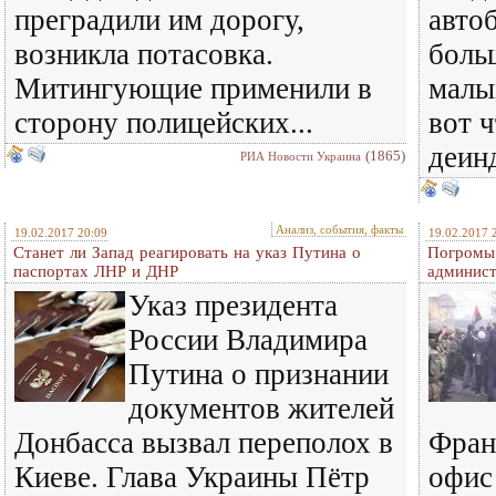
преградили им дорогу,
авто
возникла потасовка.
больш
Митингующие применили в
малы
сторону полицейских...
вот ч
деин
(1865)
РИА Новости Украина
Анализ, события, факты
19.02.2017 20:09
19.02.2017 
Станет ли Запад реагировать на указ Путина о
Погромы 
паспортах ЛНР и ДНР
админис
Указ президента
России Владимира
Путина о признании
документов жителей
Донбасса вызвал переполох в
Фран
Киеве. Глава Украины Пётр
офис