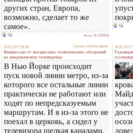
других стран, Европа,
упус
возможно, сделает то же
покр
самое».
(1854)
Фонд СК
Анализ, события, факты
20.02.2017 00:38
20.02.2017 
Импрессии от воскресных политических обозрений
Годовщин
на американском телевиденье
осознав
В Нью Йорке происходит
пуск новой линии метро, из-за
которого все остальные линии
кров
практически не работают или
Майд
ходят по непредсказуемым
учас
маршрутам. И я из-за этого не
дост
поехал в церковь, а сидел у
осозн
телевизора щелкая каналами,
дове