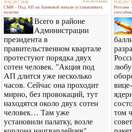
Хаос,беспорядки
19.02.2017 19:46
19.02.2017 
СМИ - Под АП на Банковой начали устанавливать
Рогозин 
палатки
способн
Всего в районе
Администрации
президента в
балл
правительственном квартале
разр
протестуют порядка двух
Росс
сотен человек. "Акция под
любу
АП длится уже несколько
обор
часов. Сейчас она проходит
вице
мирно, без провокаций, тут
ядер
находятся около двух сотен
состо
человек… Там уже
том 
установили палатку, возле
сове
кордона нацгвардейцев".
раке