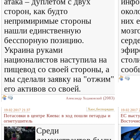
атака – дуплетом с двух
инфо
сторон, как будто
окол
непримиримые стороны
них е
нашли единственную
мозг
бесспорную позицию.
серд
Украина руками
эфир
националистов наступила на
стол
пищевод со своей стороны, а
сооб
мы сделали заявку на "отжим"
его активов со своей.
(2083)
Александр Ходаковский
Хаос,беспорядки
19.02.2017 21:37
19.02.2017 
Потасовки в центре Киева: в ход пошли петарды и
ЕС выст
огнетушитель
Восточн
Среди