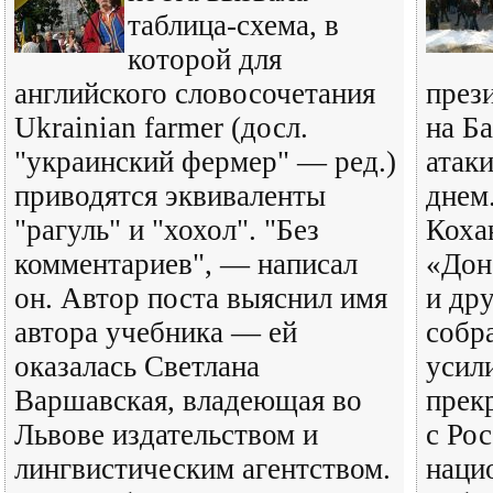
таблица-схема, в
которой для
английского словосочетания
през
Ukrainian farmer (досл.
на Б
"украинский фермер" — ред.)
атак
приводятся эквиваленты
днем
"рагуль" и "хохол". "Без
Коха
комментариев", — написал
«Дон
он. Автор поста выяснил имя
и др
автора учебника — ей
собр
оказалась Светлана
усил
Варшавская, владеющая во
прек
Львове издательством и
с Рос
лингвистическим агентством.
наци