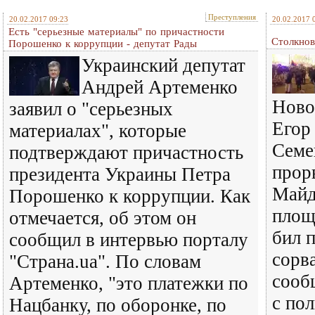
Преступления
20.02.2017 09:23
20.02.2017 
Есть "серьезные материалы" по причастности
Столкнов
Порошенко к коррупции - депутат Рады
Украинский депутат
Андрей Артеменко
Ново
заявил о "серьезных
Егор
материалах", которые
Семе
подтверждают причастность
прор
президента Украины Петра
Майд
Порошенко к коррупции. Как
площ
отмечается, об этом он
бил 
сообщил в интервью порталу
сорва
"Страна.ua". По словам
сооб
Артеменко, "это платежки по
с по
Нацбанку, по оборонке, по