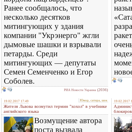
Ранее сообщалось, что
назы
несколько десятков
«Сат
митингующих у здания
разр
компании "Укрэнерго" жгли
раке
дымовые шашки и взрывали
очень
петарды. Среди
наде
митингующих — депутаты
моме
Семен Семенченко и Егор
новое
Соболев.
(2036)
РИА Новости Украина
Юмор, сатира, шок
19.02.2017 17:49
19.02.2017 
Жителя Львова возмутил термин "хохол" в учебнике
Админис
английского языка
блокиров
Возмущение автора
поста вызвала