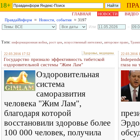
18+
ПР
ГЛАВНАЯ
НОВОСТИ
ВИДЕО
ПравдаИнформ
≈
Новости, события
≈ 3197
Или:
–
Тэги:
,
,
,
,
информационная война
рост цен
искусственный интеллект
авторское право
Трамп
Здоровье, медицина
22.03.2016 17:52
22.03.2016 
Государство признало эффективность тибетской
Independ
оздоровительной системы "Жим Лам"
глаза на
Оздоровительная
система
саморазвития
человека "Жим Лам",
благодаря которой
през
восстановили здоровье более
Эрдо
100 000 человек, получила
обсу