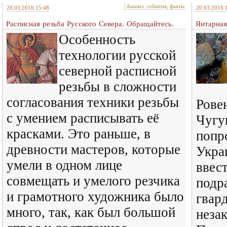
Анализ, события, факты
20.03.2016 15:48
20.03.2016 
Расписная резьба Русского Севера. Обращайтесь.
Янтарная
Особенность
технологии русской
северной расписной
резьбы в сложности
согласования техники резьбы
Рове
с умением расписывать её
Чугу
красками. Это раньше, в
попр
древности мастеров, которые
Укра
умели в одном лице
ввест
совмещать и умелого резчика
подр
и грамотного художника было
гвар
много, так, как был большой
неза