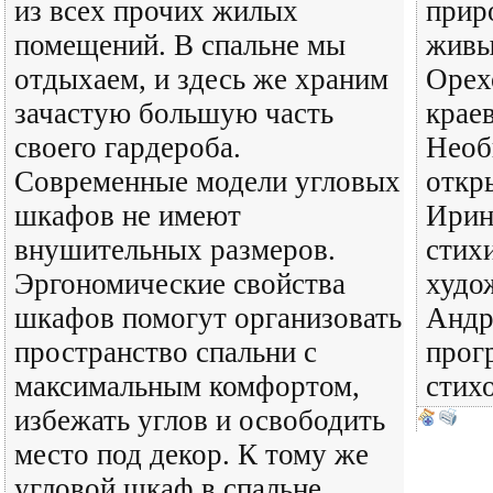
из всех прочих жилых
прир
помещений. В спальне мы
живы
отдыхаем, и здесь же храним
Орех
зачастую большую часть
крае
своего гардероба.
Необ
Современные модели угловых
откр
шкафов не имеют
Ирин
внушительных размеров.
стих
Эргономические свойства
худо
шкафов помогут организовать
Андр
пространство спальни с
прог
максимальным комфортом,
стих
избежать углов и освободить
место под декор. К тому же
угловой шкаф в спальне...