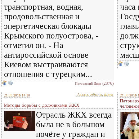
транспортная, водная,
часа
продовольственная и
Госд
энергетическая блокады
глав
Крымского полуострова, -
долж
отметил он. - На
стру
антироссийской основе
масш
Киевом выстраиваются
отношения с турецким...
(2376)
Петровский Иван
Анализ, события, факты
21.03.2016 14:10
21.03.2016 
Патриарх
Методы борьбы с должниками ЖКХ
человеко
Отрасль ЖКХ всегда
была не в большом
почёте у граждан и