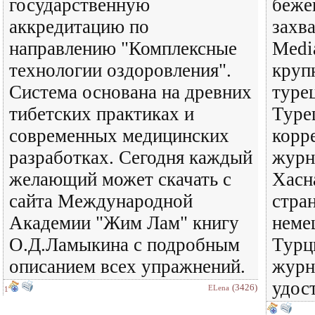
государственную
беже
аккредитацию по
захв
направлению "Комплексные
Medi
технологии оздоровления".
круп
Система основана на древних
туре
тибетских практиках и
Туре
современных медицинских
корр
разработках. Сегодня каждый
журн
желающий может скачать с
Хасн
сайта Международной
стран
Академии "Жим Лам" книгу
неме
О.Д.Ламыкина с подробным
Турц
описанием всех упражнений.
журн
удос
(3426)
ELena
1