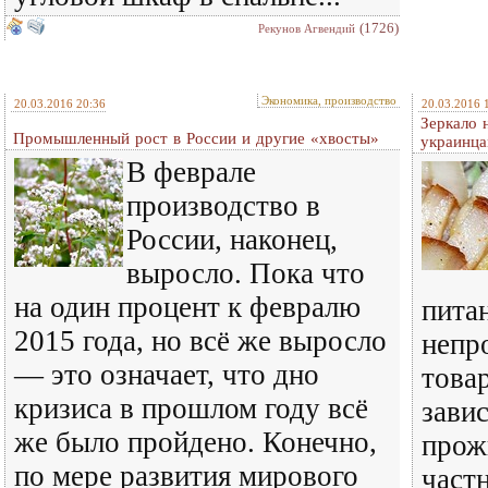
(1726)
Рекунов Агвендий
Экономика, производство
20.03.2016 20:36
20.03.2016 
Зеркало 
Промышленный рост в России и другие «хвосты»
украинца
В феврале
производство в
России, наконец,
выросло. Пока что
на один процент к февралю
пита
2015 года, но всё же выросло
непр
— это означает, что дно
товар
кризиса в прошлом году всё
зави
же было пройдено. Конечно,
прож
по мере развития мирового
част