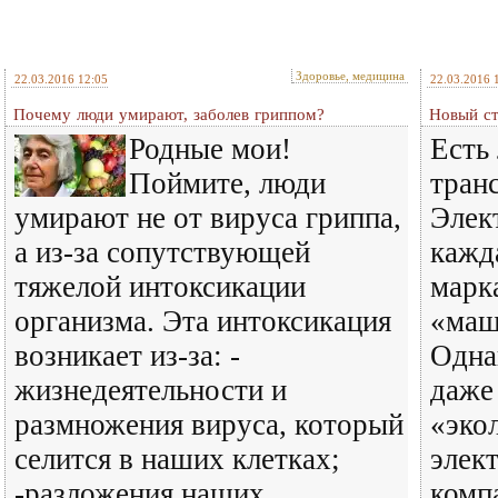
Здоровье, медицина
22.03.2016 12:05
22.03.2016 
Почему люди умирают, заболев гриппом?
Новый ст
Родные мои!
Есть
Поймите, люди
тран
умирают не от вируса гриппа,
Элек
а из-за сопутствующей
кажд
тяжелой интоксикации
марк
организма. Эта интоксикация
«маш
возникает из-за: -
Одна
жизнедеятельности и
даже
размножения вируса, который
«эко
селится в наших клетках;
элек
-разложения наших
комп