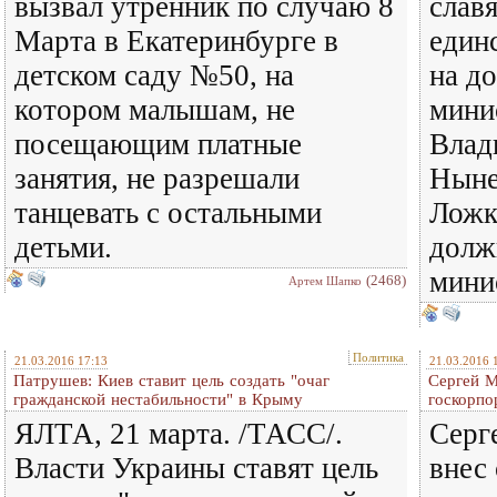
вызвал утренник по случаю 8
слав
Марта в Екатеринбурге в
един
детском саду №50, на
на д
котором малышам, не
мини
посещающим платные
Влад
занятия, не разрешали
Ныне
танцевать с остальными
Ложк
детьми.
долж
мини
(2468)
Артем Шапко
Политика
21.03.2016 17:13
21.03.2016 
Патрушев: Киев ставит цель создать "очаг
Сергей М
гражданской нестабильности" в Крыму
госкорпо
ЯЛТА, 21 марта. /ТАСС/.
Серг
Власти Украины ставят цель
внес