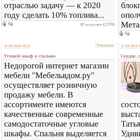
отраслью задачу — к 2020
блок
году сделать 10% топлива...
опол
Метал
(2378)
RT на русском
Ревизорная
21.03.2016 10:25
21.03.2016 
Угловой шкаф в спальню
Сердце, 
Недорогой интернет магазин
мебели "Мебельвдом.ру"
осуществляет розничную
продажу мебели. В
ассортименте имеются
сост
качественные современные
выст
самодостаточные угловые
Тать
шкафы. Спальня выделяется
Удив