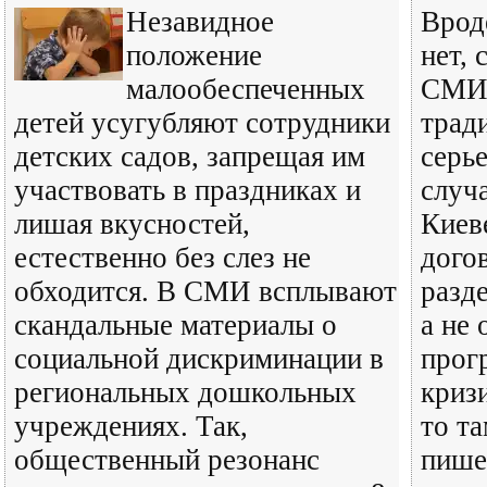
Незавидное
Врод
положение
нет,
малообеспеченных
СМИ 
детей усугубляют сотрудники
трад
детских садов, запрещая им
серье
участвовать в праздниках и
случ
лишая вкусностей,
Киев
естественно без слез не
дого
обходится. В СМИ всплывают
разд
скандальные материалы о
а не
социальной дискриминации в
прог
региональных дошкольных
криз
учреждениях. Так,
то та
общественный резонанс
пише