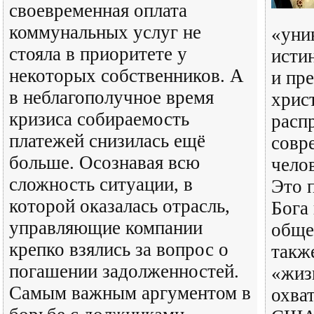
своевременная оплата
коммунальных услуг не
«уни
стояла в приоритете у
исти
некоторых собственников. А
и пр
в неблагополучное время
хрис
кризиса собираемость
расп
платежей снизилась ещё
совр
больше. Осознавая всю
чело
сложность ситуации, в
Это 
которой оказалась отрасль,
Бога
управляющие компании
обще
крепко взялись за вопрос о
также
погашении задолженностей.
«жиз
Самым важным аргументом в
охва