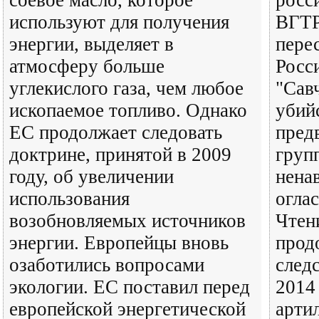
соевое масло, которое
росс
используют для получения
ВГТР
энергии, выделяет в
пере
атмосферу больше
Росс
углекислого газа, чем любое
"Сав
ископаемое топливо. Однако
убий
ЕС продолжает следовать
пред
доктрине, принятой в 2009
груп
году, об увеличении
нена
использования
огла
возобновляемых источников
Чтен
энергии. Европейцы вновь
прод
озаботились вопросами
след
экологии. ЕС поставил перед
2014
европейской энергетической
арти