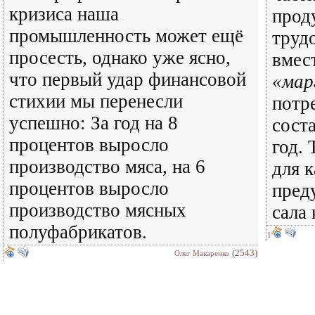
кризиса наша
прод
промышленность может ещё
труд
просесть, однако уже ясно,
вмес
что первый удар финансовой
«мар
стихии мы перенесли
потр
успешно: За год на 8
сост
процентов выросло
год.
производство мяса, на 6
для 
процентов выросло
пред
производство мясных
сала 
полуфабрикатов.
1
(2543)
Олег Макаренко