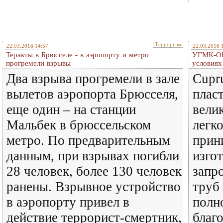
Терроризм
22.03.2016 14:57
22.03.2016 
Теракты в Брюсселе - в аэропорту и метро
УГМК-ОЦ
прогремели взрывы
условиях
Два взрыва прогремели в зале
Cupr
вылетов аэропорта Брюсселя,
плас
еще один – на станции
вели
Мальбек в брюссельском
легко
метро. По предварительным
прин
данным, при взрывах погибли
изго
28 человек, более 130 человек
запр
ранены. Взрывное устройство
труб
в аэропорту привел в
полн
действие террорист-смертник,
благ