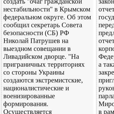
создать "очаг гражданской
зако
нестабильности" в Крымском
отче
федеральном округе. Об этом
госу
сообщил секретарь Совета
пере
безопасности (СБ) РФ
пред
Николай Патрушев на
отче
выездном совещании в
корп
Ливадийском дворце. "На
Феде
приграничных территориях
а та
со стороны Украины
закр
создаются экстремистские,
приг
националистические и
руко
военизированные
парл
формирования.
Миро
Осуществляется
в ра