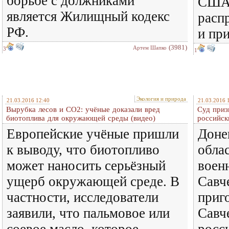
борьбе с должниками
США,
является Жилищный кодекс
распр
РФ.
и при
(3981)
Артем Шапко
3
1
Экология и природа
21.03.2016 12:40
21.03.2016 
Вырубка лесов и CO2: учёные доказали вред
Суд приз
биотоплива для окружающей среды (видео)
российск
Европейские учёные пришли
Доне
к выводу, что биотопливо
обла
может наносить серьёзный
воен
ущерб окружающей среде. В
Савч
частности, исследователи
приг
заявили, что пальмовое или
Савч