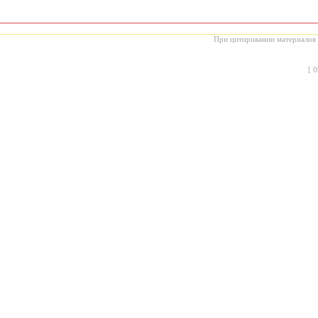
При цитировании материалов с
[
0