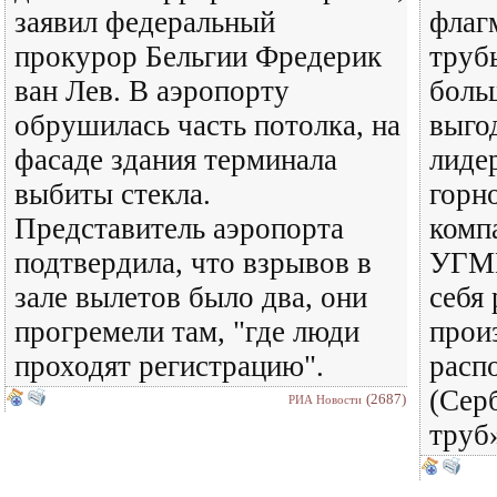
заявил федеральный
флаг
прокурор Бельгии Фредерик
труб
ван Лев. В аэропорту
боль
обрушилась часть потолка, на
выго
фасаде здания терминала
лидер
выбиты стекла.
горн
Представитель аэропорта
комп
подтвердила, что взрывов в
УГМ
зале вылетов было два, они
себя
прогремели там, "где люди
прои
проходят регистрацию".
расп
(Сер
(2687)
РИА Новости
труб