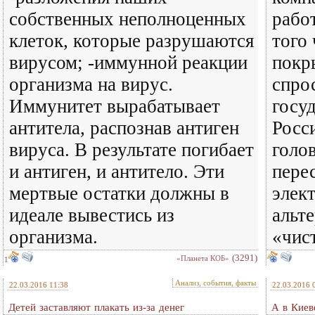
собственных неполноценных
рабо
клеток, которые разрушаются
того 
вирусом; -иммунной реакции
покр
организма на вирус.
спрос
Иммунитет вырабатывает
госуд
антитела, распознав антиген
Росс
вируса. В результате погибает
голов
и антиген, и антитело. Эти
пере
мертвые остатки должны в
элек
идеале вывестись из
альт
организма.
«чист
(3291)
«Планета КОБ»
1
Анализ, события, факты
22.03.2016 11:38
22.03.2016 
Детей заставляют плакать из-за денег
А в Киев