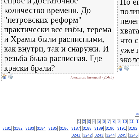
спрос и достаточное
По е
количество времени. До
поли
"петровских реформ"
неле
практически все избы, терема
хвата
и Храмы были расписными,
что 
как внутри, так и снаружи. И
уже 
резьба была расписная. Где
эколо
краски брали?
(2561)
Александр Билецкий
<
1
2
3
4
5
6
7
8
9
10
11
1
3181
3182
3183
3184
3185
3186
3187
3188
3189
3190
3191
3192
3241
3242
3243
3244
3245
3246