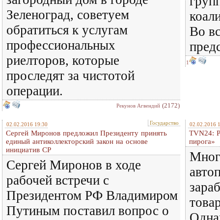
груп
Зеленоград, советуем
коал
обратиться к услугам
Во в
профессиональных
предс
риелторов, которые
1
проследят за чистотой
операции.
(2172)
Рекунов Агвендий
Государство
02.02.2016 19:30
02.02.2016 
Сергей Миронов предложил Президенту принять
TVN24: Р
единый антиколлекторский закон на основе
пирога»
инициатив СР
Мног
Сергей Миронов в ходе
авто
рабочей встречи с
зара
Президентом РФ Владимиром
това
Путиным поставил вопрос о
Одна