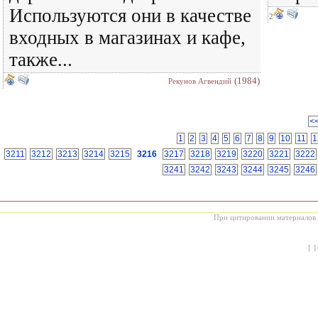
Используются они в качестве
2
входных в магазинах и кафе,
также...
(1984)
Рекунов Агвендий
<
1
2
3
4
5
6
7
8
9
10
11
1
3211
3212
3213
3214
3215
3216
3217
3218
3219
3220
3221
3222
3241
3242
3243
3244
3245
3246
При цитировании материалов с
[
1