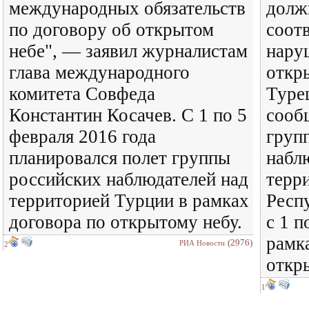
международных обязательств
долж
по договору об открытом
соот
небе", — заявил журналистам
нару
глава международного
откр
комитета Совфеда
Туре
Константин Косачев. С 1 по 5
сооб
февраля 2016 года
груп
планировался полет группы
набл
российских наблюдателей над
терр
территорией Турции в рамках
Респ
договора по открытому небу.
с 1 п
рамк
(2976)
РИА Новости
2
откр
1