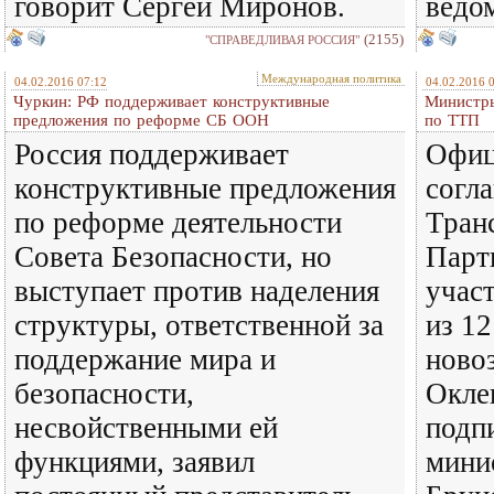
говорит Сергей Миронов.
ведо
(2155)
"СПРАВЕДЛИВАЯ РОССИЯ"
Международная политика
04.02.2016 07:12
04.02.2016 
Чуркин: РФ поддерживает конструктивные
Министры
предложения по реформе СБ ООН
по ТТП
Россия поддерживает
Офиц
конструктивные предложения
согл
по реформе деятельности
Тран
Совета Безопасности, но
Парт
выступает против наделения
учас
структуры, ответственной за
из 12
поддержание мира и
ново
безопасности,
Окле
несвойственными ей
подп
функциями, заявил
мини