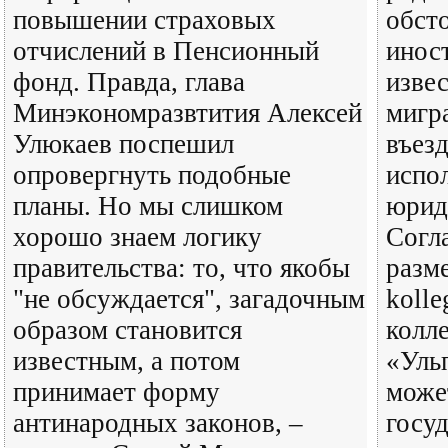
повышении страховых
обст
отчислений в Пенсионный
инос
фонд. Правда, глава
изве
Минэкономразвтития Алексей
мигра
Улюкаев поспешил
въез
опровергнуть подобные
испол
планы. Но мы слишком
юрид
хорошо знаем логику
Согл
правительства: то, что якобы
разм
"не обсуждается", загадочным
kolle
образом становится
колл
известным, а потом
«Уль
принимает форму
може
антинародных законов, –
госу