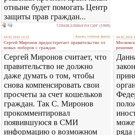
отныне будет помогать Центр
защиты прав граждан...
(1968)
"СПРАВЕДЛИВАЯ РОССИЯ"
Анализ, события, факты
04.02.2016 14:25
04.02.2016 
Сергей Миронов предостерегает правительство от
Московск
новых поборов с граждан
решение 
Сергей Миронов считает, что
Данн
правительство не должно
закон
даже думать о том, чтобы
прин
снова компенсировать свои
орга
просчеты за счет кошельков
Феде
граждан. Так С. Миронов
поло
прокомментировал
инос
появившуюся в СМИ
може
информацию о возможном
ряда