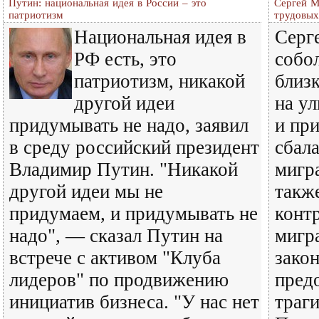
Путин: национальная идея в России – это
Сергей М
патриотизм
трудовых
Национальная идея в
Серг
РФ есть, это
собо
патриотизм, никакой
близ
другой идеи
на у
придумывать не надо, заявил
и пр
в среду российский президент
сбал
Владимир Путин. "Никакой
мигр
другой идеи мы не
такж
придумаем, и придумывать не
конт
надо", — сказал Путин на
мигр
встрече с активом "Клуба
закон
лидеров" по продвижению
пред
инициатив бизнеса. "У нас нет
траг