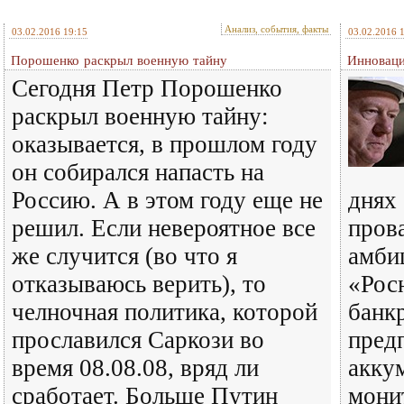
Анализ, события, факты
03.02.2016 19:15
03.02.2016 
Порошенко раскрыл военную тайну
Инноваци
Сегодня Петр Порошенко
раскрыл военную тайну:
оказывается, в прошлом году
он собирался напасть на
Россию. А в этом году еще не
днях 
решил. Если невероятное все
прова
же случится (во что я
амби
отказываюсь верить), то
«Рос
челночная политика, которой
банк
прославился Саркози во
пред
время 08.08.08, вряд ли
акку
сработает. Больше Путин
мони