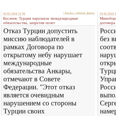
Анализ, события, факты
03.02.2016 22:39
03.02.2016 
Косачев: Турция нарушила международные
Миноборо
обязательства, запретив полет
договора
Отказ Турции допустить
Росси
миссию наблюдателей в
без 
рамках Договора по
соот
открытому небу нарушает
нару
международные
откр
обязательства Анкары,
Турц
отмечают в Совете
Упра
Федерации. "Этот отказ
Росс
является очевидным
выпо
нарушением со стороны
Серг
Турции своих
наме