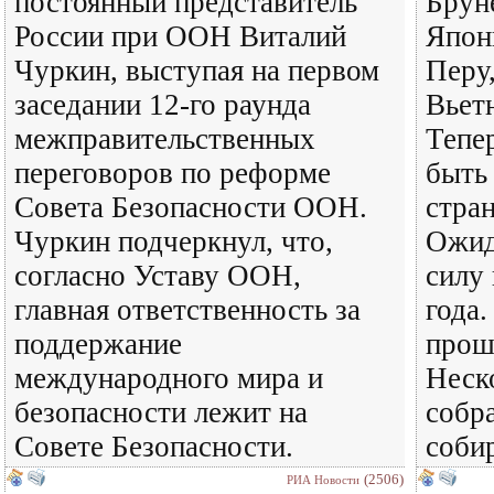
постоянный представитель
Брун
России при ООН Виталий
Япон
Чуркин, выступая на первом
Перу
заседании 12-го раунда
Вьет
межправительственных
Тепе
переговоров по реформе
быть
Совета Безопасности ООН.
стран
Чуркин подчеркнул, что,
Ожид
согласно Уставу ООН,
силу 
главная ответственность за
года
поддержание
прош
международного мира и
Неск
безопасности лежит на
собра
Совете Безопасности.
соби
(2506)
РИА Новости