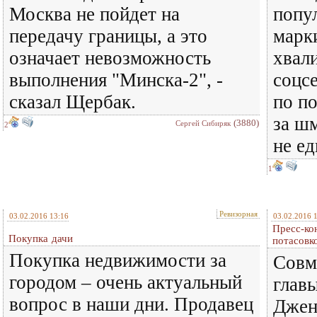
Москва не пойдет на
попу
передачу границы, а это
марки
означает невозможность
хвал
выполнения "Минска-2", -
соцсе
сказал Щербак.
по по
за ш
(3880)
Сергей Сибиряк
2
не ед
1
Ревизорная
03.02.2016 13:16
03.02.2016 
Пресс-ко
Покупка дачи
потасовк
Покупка недвижимости за
Совм
городом – очень актуальный
глав
вопрос в наши дни. Продавец
Джен