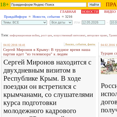
18+
ПР
ГЛАВНАЯ
НОВОСТИ
ВИДЕО
ПравдаИнформ
≈
Новости, события
≈ 3216
Или:
–
Тэги:
,
,
,
,
информационная война
рост цен
искусственный интеллект
авторское право
Трамп
Анализ, события, факты
04.02.2016 16:41
04.02.2016 
Сергей Миронов в Крыму: В трудное время наша
Турция с
партия идет "из телевизора" к людям
Сергей Миронов находится с
двухдневным визитом в
Республике Крым. В ходе
Росс
поездки он встретился с
испол
крымчанами, со слушателями
дого
курса подготовки
полу
молодежного кадрового