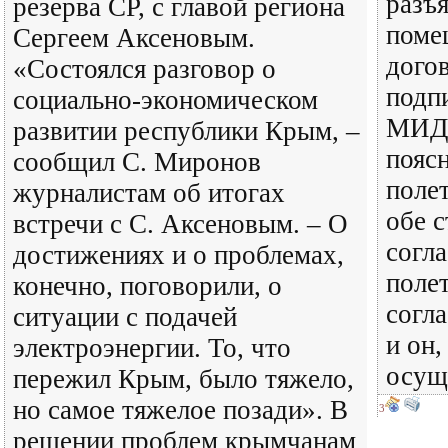
разъ
резерва СР, с главой региона
поме
Сергеем Аксеновым.
дого
«Состоялся разговор о
подп
социально-экономическом
МИД 
развитии республики Крым, –
пояс
сообщил С. Миронов
поле
журналистам об итогах
обе 
встречи с С. Аксеновым. – О
согл
достижениях и о проблемах,
полет
конечно, поговорили, о
согл
ситуации с подачей
и он,
электроэнергии. То, что
осущ
пережил Крым, было тяжело,
но самое тяжелое позади». В
3
решении проблем крымчанам