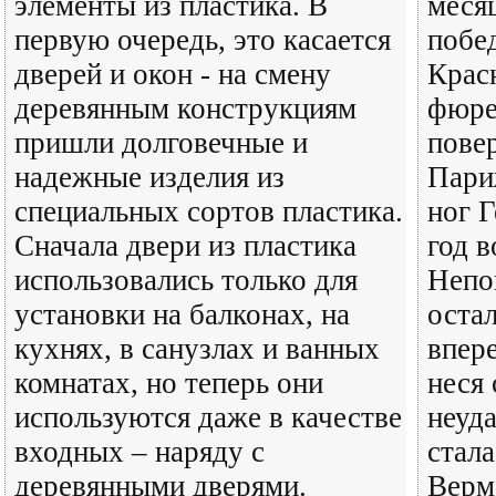
элементы из пластика. В
меся
первую очередь, это касается
побе
дверей и окон - на смену
Крас
деревянным конструкциям
фюрер
пришли долговечные и
пове
надежные изделия из
Пари
специальных сортов пластика.
ног 
Сначала двери из пластика
год 
использовались только для
Непо
установки на балконах, на
остал
кухнях, в санузлах и ванных
впере
комнатах, но теперь они
неся
используются даже в качестве
неуд
входных – наряду с
стал
деревянными дверями.
Верм