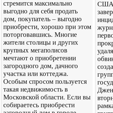
стремится максимально
США 
выгодно для себя продать
заве
дом, покупатель – выгодно
инци
приобрести, хорошо при этом
журн
поторговавшись. Многие
перво
жители столицы и других
прок
крупных мегаполисов
удал
мечтают о приобретении
обвин
загородного дом, дачного
созд
участка или коттеджа.
груп
Особым спросом пользуется
госуд
такая недвижимость в
Джен
Московской области. Если вы
втор
собираетесь приобрести
рамк
загородный дом в городе