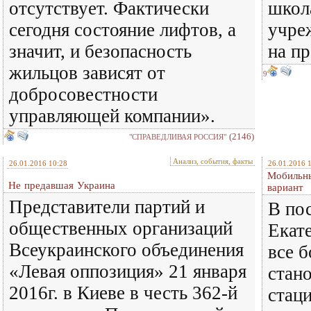
отсутствует. Фактически
школ
сегодня состояние лифтов, а
учре
значит, и безопасность
на пр
жильцов зависят от
9
добросовестности
управляющей компании».
(2146)
"СПРАВЕДЛИВАЯ РОССИЯ"
Анализ, события, факты
26.01.2016 10:28
26.01.2016 
Мобильны
Не предавшая Украина
вариант
Представители партий и
В по
общественных организаций
Екате
Всеукраинского объединения
все 
«Левая оппозиция» 21 января
стан
2016г. в Киеве в честь 362-й
стац