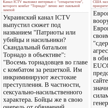
Канал ICTV выложил интервью с "сепаратистом",
США назв
которого комбат "Торнадо" лично жег паяльной
приорите
лампой
Евро
Украинский канал ICTV
воор
выпустил сюжет под
Евро
названием "Патриоты или
свои
убийцы и насильники?
"сде
Скандальный батальон
агрес
Торнадо в объективе":
в об
"Восемь торнадовцев во главе
EUCO
с комбатом за решеткой. Им
пред
инкриминируют жестокие
сайт
преступления. В частности,
знач
сексуально-насильственного
сила
характера. Бойцы же в свою
гене
очередь от обвинений