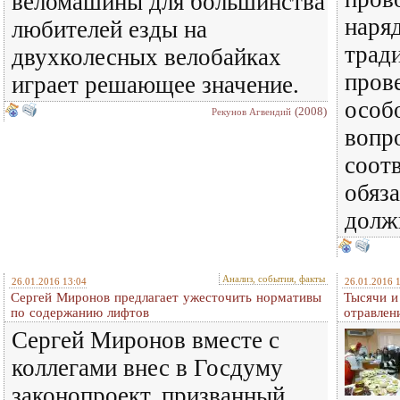
веломашины для большинства
наря
любителей езды на
трад
двухколесных велобайках
пров
играет решающее значение.
особ
(2008)
Рекунов Агвендий
вопр
соот
обяз
долж
Анализ, события, факты
26.01.2016 13:04
26.01.2016 
Сергей Миронов предлагает ужесточить нормативы
Тысячи и
по содержанию лифтов
отравлен
Сергей Миронов вместе с
коллегами внес в Госдуму
законопроект, призванный