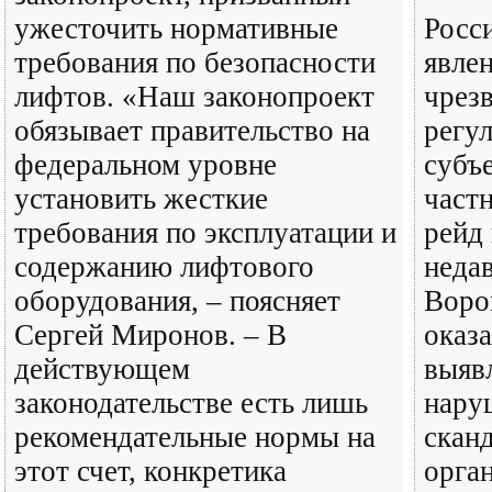
ужесточить нормативные
Росс
требования по безопасности
явле
лифтов. «Наш законопроект
чрез
обязывает правительство на
регу
федеральном уровне
субъ
установить жесткие
част
требования по эксплуатации и
рейд
содержанию лифтового
неда
оборудования, – поясняет
Воро
Сергей Миронов. – В
оказ
действующем
выяв
законодательстве есть лишь
нару
рекомендательные нормы на
сканд
этот счет, конкретика
орга