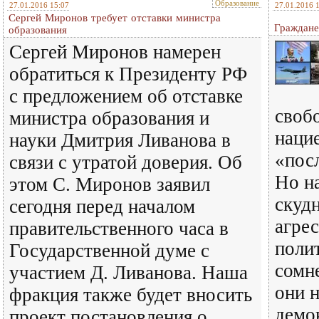
Образование
27.01.2016 15:07
27.01.2016 
Сергей Миронов требует отставки министра
Граждане
образования
Сергей Миронов намерен
обратиться к Президенту РФ
с предложением об отставке
своб
министра образования и
нацие
науки Дмитрия Ливанова в
«пос
связи с утратой доверия. Об
Но на
этом С. Миронов заявил
скуд
сегодня перед началом
агре
правительственного часа в
поли
Государственной думе с
сомн
участием Д. Ливанова. Наша
они 
фракция также будет вносить
демо
проект постановления о