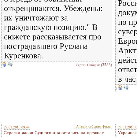
Росси
открещиваются. Убеждены:
докум
их уничтожают за
по п
гражданскую позицию." В
сувер
сюжете рассказывается про
Евро
пострадавшего Руслана
Аркти
Куренкова.
дейс
(3583)
Сергей Сибиряк
отве
в час
1
Анализ, события, факты
27.01.2016 09:44
27.01.2016 
Стрелки часов Судного дня остались на прежнем
Украинск