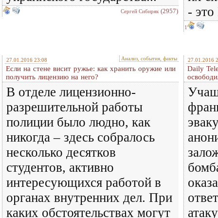
- эт
(2957)
Сергей Сибиряк
1
Анализ, события, факты
27.01.2016 23:08
27.01.2016 
Если на стене висит ружье: как хранить оружие или
Daily Te
получить лицензию на него?
освободи
В отделе лицензионно-
Учащ
разрешительной работы
фран
полиции было людно, как
эваку
никогда – здесь собралось
анон
несколько десятков
зало
студентов, активно
бомб
интересующихся работой в
оказ
органах внутренних дел. При
отве
каких обстоятельствах могут
атаку