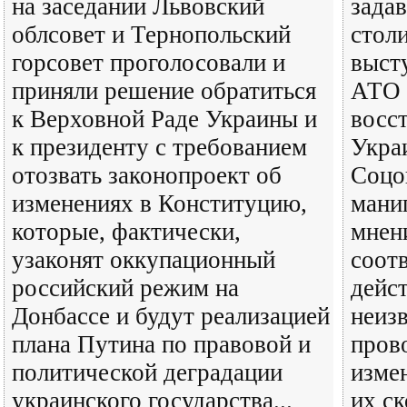
на заседании Львовский
зада
облсовет и Тернопольский
стол
горсовет проголосовали и
выст
приняли решение обратиться
АТО 
к Верховной Раде Украины и
восс
к президенту с требованием
Укра
отозвать законопроект об
Соцо
изменениях в Конституцию,
мани
которые, фактически,
мнен
узаконят оккупационный
соот
российский режим на
дейс
Донбассе и будут реализацией
неизв
плана Путина по правовой и
пров
политической деградации
изме
украинского государства...
их ск