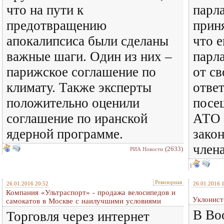
что на пути к
парл
предотвращению
прин
апокалипсиса были сделаны
что 
важные шаги. Один из них –
парл
парижское соглашение по
от св
климату. Также эксперты
ответ
положительно оценили
посе
соглашение по иранской
АТО 
ядерной программе.
зако
члена
(2633)
РИА Новости
1
Ревизорная
26.01.2016 20:52
26.01.2016 
Компания «Ультраспорт» - продажа велосипедов и
Уклонист
самокатов в Москве с наилучшими условиями
В Во
Торговля через интернет