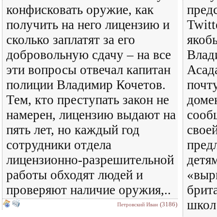
конфисковать оружие, как
пред
получить на него лицензию и
Twit
сколько заплатят за его
якоб
добровольную сдачу – на все
Влад
эти вопросы отвечал капитан
Асад
полиции Владимир Кочетов.
почт
Тем, кто преступать закон не
доме
намерен, лицензию выдают на
сообщ
пять лет, но каждый год
свое
сотрудники отдела
предл
лицензионно-разрешительной
детям
работы обходят людей и
«выр
проверяют наличие оружия,..
брит
школ
(3186)
Петровский Иван