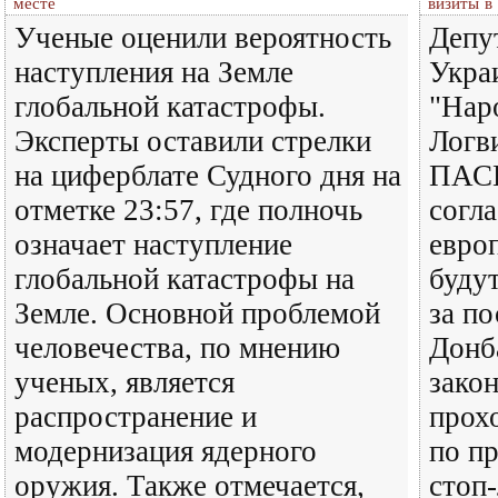
месте
визиты в
Ученые оценили вероятность
Депу
наступления на Земле
Укра
глобальной катастрофы.
"Нар
Эксперты оставили стрелки
Логви
на циферблате Судного дня на
ПАСЕ
отметке 23:57, где полночь
согл
означает наступление
евро
глобальной катастрофы на
буду
Земле. Основной проблемой
за п
человечества, по мнению
Донб
ученых, является
зако
распространение и
прох
модернизация ядерного
по п
оружия. Также отмечается,
стоп