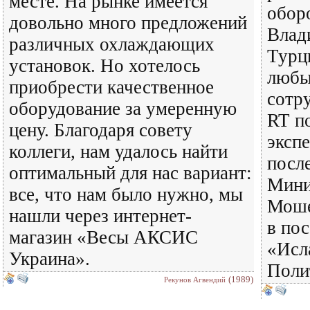
месте. На рынке имеется
обор
довольно много предложений
Влад
различных охлаждающих
Турци
установок. Но хотелось
любы
приобрести качественное
сотр
оборудование за умеренную
RT п
цену. Благодаря совету
эксп
коллеги, нам удалось найти
после
оптимальный для нас вариант:
Мини
все, что нам было нужно, мы
Моше
нашли через интернет-
в по
магазин «Весы АКСИС
«Исл
Украина».
Полит
(1989)
Рекунов Агвендий