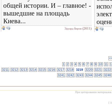
общей истории. И – главное! -
испо
вышедшие на площадь
элек
Киева...
оцени
(2611)
Эдуард Биров
<
1
2
3
4
5
6
7
8
9
10
11
1
3211
3212
3213
3214
3215
3216
3217
3218
3219
3220
3221
3222
3241
3242
3243
3244
3245
3246
При цитировании материалов с
[
1