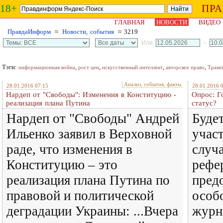
18+
ПР
ГЛАВНАЯ
НОВОСТИ
ВИДЕО
ПравдаИнформ
≈
Новости, события
≈ 3219
Или:
–
Тэги:
,
,
,
,
информационная война
рост цен
искусственный интеллект
авторское право
Трамп
Анализ, события, факты
28.01.2016 07:15
28.01.2016 
Нардеп от "Свободы": Изменения в Конституцию -
Опрос: Г
реализация плана Путина
статус?
Нардеп от "Свободы" Андрей
Буде
Ильенко заявил в Верховной
участ
раде, что изменения в
случ
Конституцию – это
рефе
реализация плана Путина по
пред
правовой и политической
особ
деградации Украины: ...Вчера
журн