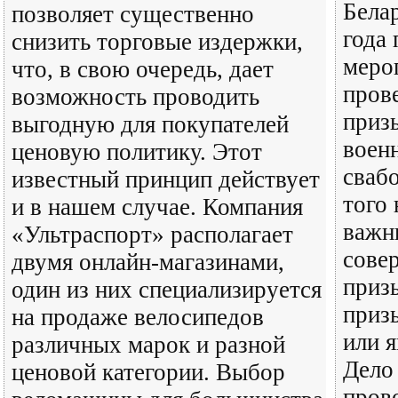
Белар
позволяет существенно
года
снизить торговые издержки,
меро
что, в свою очередь, дает
пров
возможность проводить
приз
выгодную для покупателей
воен
ценовую политику. Этот
сваб
известный принцип действует
того 
и в нашем случае. Компания
важн
«Ультраспорт» располагает
сове
двумя онлайн-магазинами,
приз
один из них специализируется
приз
на продаже велосипедов
или я
различных марок и разной
Дело 
ценовой категории. Выбор
пров