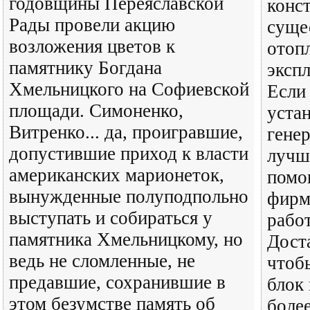
годовщины Переяславской
конс
Рады провели акцию
суще
возложения цветов к
отоп
памятнику Богдана
эксп
Хмельницкого на Софиевской
Если
площади. Симоненко,
устан
Витренко... да, проигравшие,
гене
допустившие приход к власти
лучше
американских марионеток,
помо
вынужденные полуподпольно
фирму
выступать и собираться у
работ
памятника Хмельницкому, но
Доста
ведь не сломленные, не
чтоб
предавшие, сохранившие в
блок 
этом безумстве память об
боле