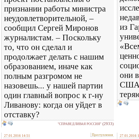
иссл
признании работы министра
неда
неудовлетворительной, –
из Г
сообщил Сергей Миронов
униве
журналистам. – Поскольку
«Все
то, что он сделал и
ценн
продолжает делать с нашим
соци
образованием, иначе как
они 
полным разгромом не
США,
назовешь... у нашей партии
теря
один главный вопрос к г-ну
Ливанову: когда он уйдет в
отставку?
(2933)
"СПРАВЕДЛИВАЯ РОССИЯ"
Преступления
27.01.2016 14:51
27.01.2016 