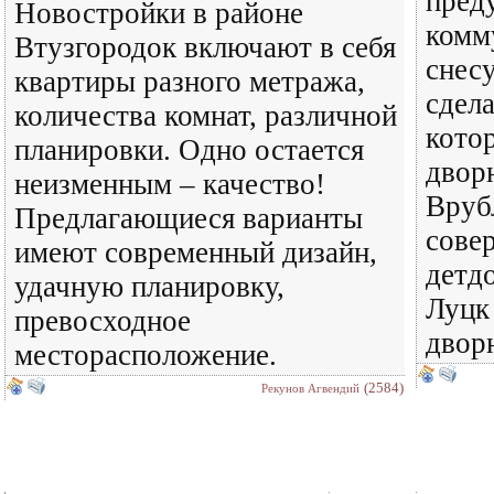
пред
Новостройки в районе
комм
Втузгородок включают в себя
снесу
квартиры разного метража,
сдел
количества комнат, различной
кото
планировки. Одно остается
двор
неизменным – качество!
Вруб
Предлагающиеся варианты
сове
имеют современный дизайн,
детдо
удачную планировку,
Луцк
превосходное
двор
месторасположение.
(2584)
Рекунов Агвендий