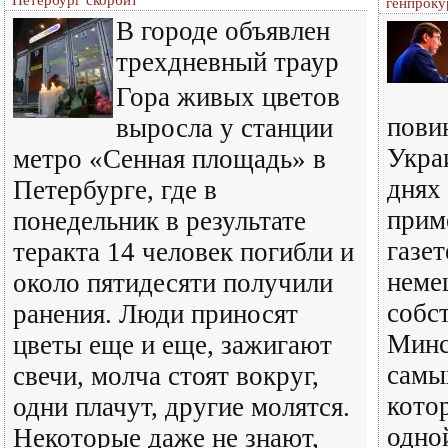
генпроку
В городе объявлен
трехдневный траур
Гора живых цветов
пови
выросла у станции
Укра
метро «Сенная площадь» в
днях
Петербурге, где в
прим
понедельник в результате
газет
теракта 14 человек погибли и
неме
около пятидесяти получили
собс
ранения. Люди приносят
Минс
цветы еще и еще, зажигают
самых
свечи, молча стоят вокруг,
кото
одни плачут, другие молятся.
одно
Некоторые даже не знают,