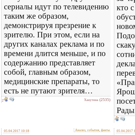
сериалы идут по телевидению
кто 
таким же образом,
обус
демонстрируя презрение к
новом
зрителю. При этом, если на
Подо
других каналах реклама и по
скак
времени длится меньше, и по
сотн
содержанию представляет
декл
собой, главным образом,
перев
медицинские препараты, то
«Пра
есть не путают зрителя…
Ярош,
посе
(2535)
Ханутина
2
Рады.
Анализ, события, факты
05.04.2017 10:18
05.04.2017 