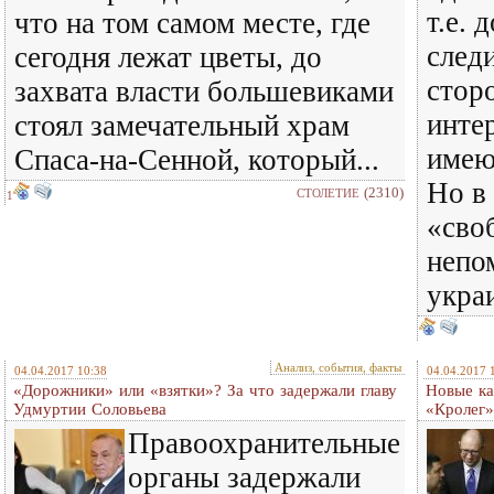
т.е. 
что на том самом месте, где
следи
сегодня лежат цветы, до
стор
захвата власти большевиками
инте
стоял замечательный храм
имею
Спаса-на-Сенной, который...
Но в
(2310)
СТОЛЕТИЕ
1
«сво
непо
украи
Анализ, события, факты
04.04.2017 10:38
04.04.2017 
«Дорожники» или «взятки»? За что задержали главу
Новые ка
Удмуртии Соловьева
«Кролег»
Правоохранительные
органы задержали