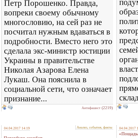
поду
Петр Порошенко. Правда,
обра
вопреки своему обычному
поли
многословию, на сей раз не
кото
посчитал нужным вдаваться в
пред
подробности. Вместо него это
семе
сделала экс-министр юстиции
орга
Украины в правительстве
власт
Николая Азарова Елена
подло
Лукаш. Она пояснила в
прям
социальной сети, что означает
склад
признание...
(2219)
Антифашист
Анализ, события, факты
04.04.2017 14:19
04.04.2017 
«Пощады 
Петербург скорбит