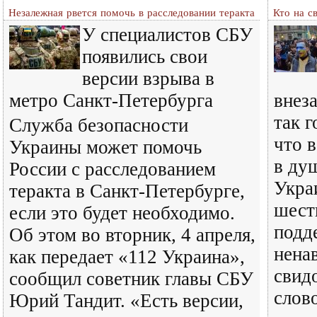
Незалежная рвется помочь в расследовании теракта
Кто на с
У специалистов СБУ
появились свои
версии взрыва в
метро Санкт-Петербурга
внеза
так 
Служба безопасности
что в
Украины может помочь
в ду
России с расследованием
Укра
теракта в Санкт-Петербурге,
шест
если это будет необходимо.
подд
Об этом во вторник, 4 апреля,
нена
как передает «112 Украина»,
свид
сообщил советник главы СБУ
слово
Юрий Тандит. «Есть версии,