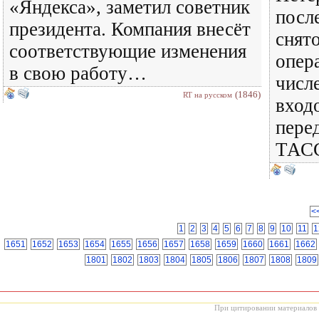
«Яндекса», заметил советник
посл
президента. Компания внесёт
снято
соответствующие изменения
опер
в свою работу…
числ
(1846)
RT на русском
вход
пере
ТАСС
<
1
2
3
4
5
6
7
8
9
10
11
1
1651
1652
1653
1654
1655
1656
1657
1658
1659
1660
1661
1662
1801
1802
1803
1804
1805
1806
1807
1808
1809
При цитировании материалов с