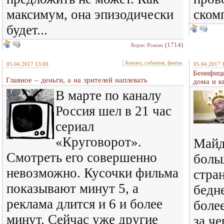
максимум, она эпизодически
ском
будет...
(1714)
Борис Рожин
Анализ, события, факты
05.04.2017 13:00
05.04.2017 
Бенифици
Главное – деньги, а на зрителей наплевать
дома и к
В марте по каналу
Россия шел в 21 час
сериал
«Круговорот».
Майд
Смотреть его совершенно
боль
невозможно. Кусочки фильма
стра
показывают минут 5, а
бедн
реклама длится и 6 и более
боле
минут. Сейчас уже другие
за че