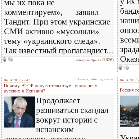
у их
мы их пока не
банд
комментируем», — заявил
наши
Тандит. При этом украинские
оппо
СМИ активно «мусолили»
всем
тему «украинского следа».
зрад
Так известный пропагандист...
Оказа
(1626)
Свободная Пресса
Анализ, события, факты
04.04.2017 22:47
04.04.2017 
Почему АТОР попустительствует унижениям
Россия г
русских в Испании?
Продолжает
развиваться скандал
вокруг истории с
испанским
Укра
рестораном, сотрудник