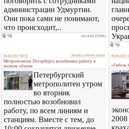
поговорить с сотрудниками
наци
администрации Удмуртии.
глав
Они пока сами не понимают,
очер
что происходит,..
просв
Украи
(2508)
ИА ФАН
Анализ, события, факты
04.04.2017 08:32
04.04.2017 
Метрополитен Петербурга возобновил работу в
«Гибель 
полном объеме
Петербургский
метрополитен утром
во вторник
полностью возобновил
экон
работу, по всем линиям и
2008
станциям. Вместе с тем, до
крах
10:00 сохранится движение