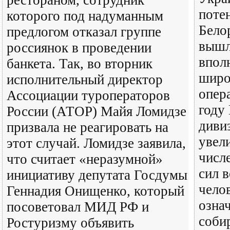
поте
которого под надуманным
Бело
предлогом отказал группе
вышл
россиянок в проведении
впол
банкета. Так, во вторник
широ
исполнительный директор
опер
Ассоциации туроператоров
году
России (АТОР) Майя Ломидзе
дивиз
призвала не реагировать на
увел
этот случай. Ломидзе заявила,
числ
что считает «неразумной»
сил в
инициативу депутата Госдумы
челов
Геннадия Онищенко, который
означ
посоветовал МИД РФ и
соби
Ростуризму объявить