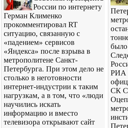
России по интернету
Пете
Герман Клименко
метр
прокомментировал RT
остан
ситуацию, связанную с
тонн
«падением» сервисов
было
«Яндекса» после взрыва в
След
метрополитене Санкт-
Росс
Петербурга. При этом дело не
РИА 
столько в неготовности
офиц
интернет-индустрии к таким
СК С
нагрузкам, а в том, что «люди
Оцеп
научились искать
метр
информацию и вместо
инст
телевизора открывают сайт
Пете