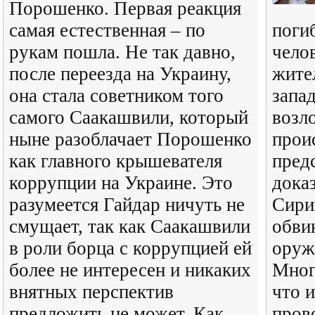
Порошенко. Первая реакция
самая естественная – по
поги
рукам пошла. Не так давно,
челов
после переезда на Украину,
жите
она стала советником того
запа
самого Саакашвили, который
возл
ныне разоблачает Порошенко
прои
как главного крышевателя
пред
коррупции на Украине. Это
дока
разумеется Гайдар ничуть не
Сири
смущает, так как Саакашвили
обви
в роли борца с коррупцией ей
оруж
более не интересен и никаких
Мног
внятных перспектив
что 
предложить не может. Как
пров