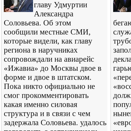
главу Удмуртии
Александра
Соловьева. Об этом
бега
сообщили местные СМИ,
служ
которые видели, как главу
труб
региона в наручниках
запо
сопровождали на авиарейс
декл
«Ижавиа» до Москвы двое в
гарь
форме и двое в штатском.
«пер
Пока никто официально не
«вос
смог прокомментировать
долж
какая именно силовая
попу
структура и в связи с чем
ныне
задержала Соловьева. удалось
«евр