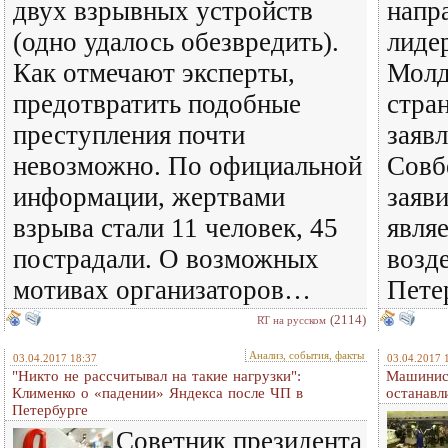
двух взрывных устройств
напр
(одно удалось обезвредить).
лиде
Как отмечают эксперты,
Молд
предотвратить подобные
стра
преступления почти
заявл
невозможно. По официальной
Совб
информации, жертвами
заяв
взрыва стали 11 человек, 45
явля
пострадали. О возможных
возд
мотивах организаторов…
Пете
(2114)
RT на русском
Анализ, события, факты
03.04.2017 18:37
03.04.2017 
"Никто не рассчитывал на такие нагрузки":
Машинист
Клименко о «падении» Яндекса после ЧП в
останавл
Петербурге
Советник президента