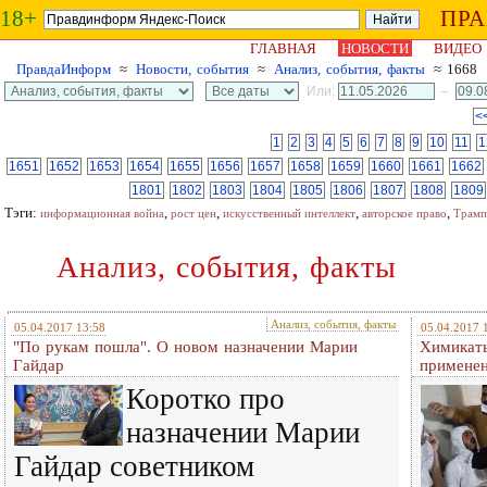
18+
ПР
ГЛАВНАЯ
НОВОСТИ
ВИДЕО
ПравдаИнформ
≈
Новости, события
≈
Анализ, события, факты
≈ 1668
Или:
–
<
1
2
3
4
5
6
7
8
9
10
11
1
1651
1652
1653
1654
1655
1656
1657
1658
1659
1660
1661
1662
1801
1802
1803
1804
1805
1806
1807
1808
1809
Тэги:
,
,
,
,
информационная война
рост цен
искусственный интеллект
авторское право
Трамп
Анализ, события, факты
Анализ, события, факты
05.04.2017 13:58
05.04.2017 
"По рукам пошла". О новом назначении Марии
Химикаты
Гайдар
применен
Коротко про
назначении Марии
Гайдар советником