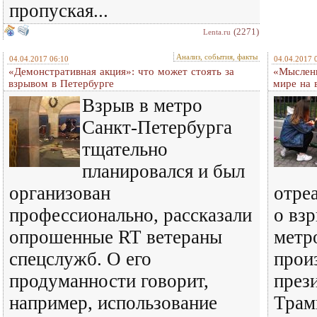
пропуская...
(2271)
Lenta.ru
Анализ, события, факты
04.04.2017 06:10
04.04.2017 
«Демонстративная акция»: что может стоять за
«Мысленн
взрывом в Петербурге
мире на 
Взрыв в метро
Санкт-Петербурга
тщательно
планировался и был
организован
отре
профессионально, рассказали
о вз
опрошенные RT ветераны
метр
спецслужб. О его
прои
продуманности говорит,
през
например, использование
Трам