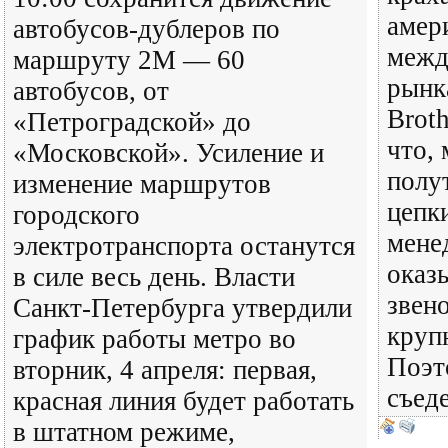
амер
автобусов-дублеров по
межд
маршруту 2М — 60
рынк
автобусов, от
Broth
«Петроградской» до
что, 
«Московской». Усиление и
полу
изменение маршрутов
цепк
городского
мене
электротранспорта останутся
оказ
в силе весь день. Власти
звен
Санкт-Петербурга утвердили
круп
график работы метро во
Поэт
вторник, 4 апреля: первая,
съед
красная линия будет работать
в штатном режиме,