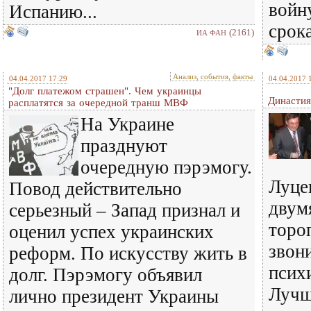
войн
Испанию...
срока
(2161)
ИА ФАН
Анализ, события, факты
04.04.2017 17:29
04.04.2017 
"Долг платежом страшен". Чем украинцы
Династия
расплатятся за очередной транш МВФ
На Украине
празднуют
очередную пэрэмогу.
Луце
Повод действительно
двум
серьезный – Запад признал и
торо
оценил успех украинских
звон
реформ. По искусству жить в
псих
долг. Пэрэмогу объявил
Лучш
лично президент Украины