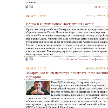
дивизий...
(
ЭКСПЕРТ
Анализ, события, 
04.06.2016 07:15
Война в Сирии: новые достижения России
Представитель российского Центра по примирению враждующих сто
Сирии полковник Сергей Иванов сообщил о том, что министерство
обороны РФ доставило очередную гуманитарную помощь в сирийск
провинцию Хама. Жители села Зара получили самое большое количес
гуманитарной помощи за все время проведения гуманитарных акций.
Среди 16 тонн гуманитарных грузов есть все самое необходимое: му
крупы, мясные и рыбные консервы, хлеб, а для детей были собраны
сладкие подарки. Москва регулярно отправляет гуманитарные грузы 
бедствующие регионы.
(
Старобогатова Светлана Никифировна
Анализ, события, 
02.06.2016 21:02
Зачарченко: Киев пытается разыграть югославский
сценарий
Глава ДНР Александр Захарченко ещё раз
подтвердил, что так называемой вооруженной
полицейской миссии на Донбассе не бывать. И в
многом потому, что ее неистовое лоббирование
Киевом слишком напоминает югославский сцена
Такая уловка с Республиками не пройдет, уверил лидер ДНР в ходе о
общения с жителями Донбасса, выразивших опасения на сей счет: «е
иностранцев с оружием нам не хватало». «Никакой полицейской мис
ОБСЕ в Донецкой Народной Республике...