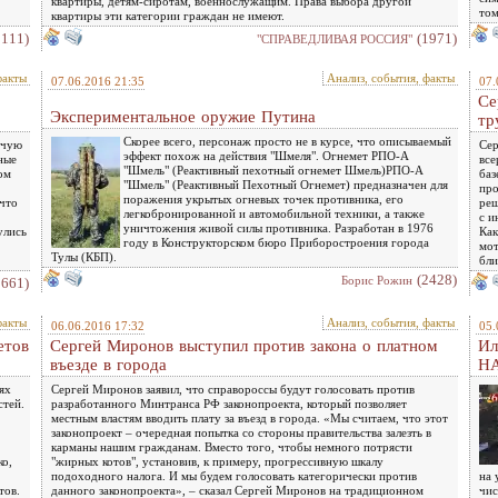
квартиры, детям-сиротам, военнослужащим. Права выбора другой
том
квартиры эти категории граждан не имеют.
2111)
(1971)
"СПРАВЕДЛИВАЯ РОССИЯ"
факты
Анализ, события, факты
07.06.2016 21:35
07.
Се
Экспериментальное оружие Путина
тр
Скорее всего, персонаж просто не в курсе, что описываемый
учую
Сер
эффект похож на действия "Шмеля". Огнемет РПО-А
ные
все
"Шмель" (Реактивный пехотный огнемет Шмель)РПО-А
ом
баз
"Шмель" (Реактивный Пехотный Огнемет) предназначен для
про
поражения укрытых огневых точек противника, его
 что
реш
легкобронированной и автомобильной техники, а также
с и
уничтожения живой силы противника. Разработан в 1976
улись
Как
году в Конструкторском бюро Приборостроения города
мот
Тулы (КБП).
бл
(2428)
Борис Рожин
2661)
факты
Анализ, события, факты
06.06.2016 17:32
05.
етов
Сергей Миронов выступил против закона о платном
Ил
въезде в города
Н
ях
Сергей Миронов заявил, что справороссы будут голосовать против
стей.
разработанного Минтранса РФ законопроекта, который позволяет
местным властям вводить плату за въезд в города. «Мы считаем, что этот
законопроект – очередная попытка со стороны правительства залезть в
карманы нашим гражданам. Вместо того, чтобы немного потрясти
ко,
"жирных котов", установив, к примеру, прогрессивную шкалу
подоходного налога. И мы будем голосовать категорически против
на 
тов.
данного законопроекта», – сказал Сергей Миронов на традиционном
чис