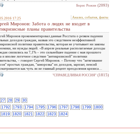
(2093)
Борис Рожин
Анализ, события, факты
05.2016 17:25
ргей Миронов: Забота о людях не входит в
тикризисные планы правительства
гей Миронов прокомментировал данные Росстата о резком падении
льных доходов граждан, назвав это следствием неэффективной
икризисной политики правительства, которая не учитывает ни законы
номики, ни нужды людей. «В апреле реальные располагаемые доходы
ждан снизились на 7,1% – это сильнейшее падение с мая прошлого
а и вполне логичное следствие "антикризисной" политики
вительства, – говорит Сергей Миронов. – Потому что "затягивание
сов" простых граждан, "заморозка" их доходов, зарплат, пенсий
сматривается как чуть ли не главный рецепт преодоления кризиса…
(1815)
"СПРАВЕДЛИВАЯ РОССИЯ"
27
28
29
30
1792
1793
1794
1795
1796
1797
1798
1799
1800
1819
1820
1821
1822
1823
1824