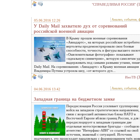
(
"СПРАВЕДЛИВАЯ РОССИЯ"
Анализ, события, 
05.06.2016 12:26
У Daily Mail захватило дух от соревнований
российской военной авиации
В Крыму прошли военные соревнования
«Авиадартс», на которых российские истребите
вертолеты продемонстрировали свои боевые
способности, точность и фигуры высшего пилот
«Ошеломительные фотографии» показывают
«идеальную симметрию», которую самолетам уд
выдерживать под самыми разными углами, пише
Daily Mail. На соревнованиях «Авиадартс» в Крыму военная авиация
Владимира Путина устроила шоу, «от которого дух...
(
ИноТВ
Анализ, события, 
04.06.2016 13:42
Западная граница на бюджетном замке
Передислокация Россия усиливает группировку
войск на западном стратегическом направлении,
связи с возросшей активностью блока НАТО в
Восточной Европе вблизи границ России, и для 
передислоцирует к западным границам две
отдельные мотострелковые бригады – сообщило
агентство "Интерфакс-АВН" со ссылкой на свой
источник, знакомый с ситуацией. Источник
подчеркнул, это происходит параллельно с формированием трёх нов