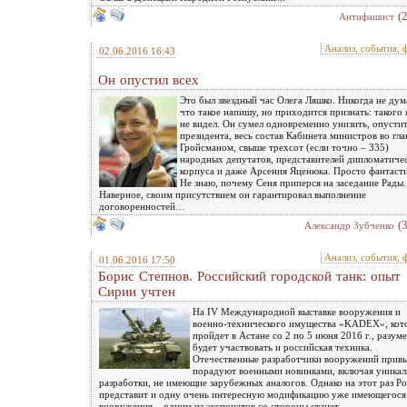
(
Антифашист
Анализ, события, 
02.06.2016 16:43
Он опустил всех
Это был звездный час Олега Ляшко. Никогда не дум
что такое напишу, но приходится признать: такого 
не видел. Он сумел одновременно унизить, опусти
президента, весь состав Кабинета министров во гла
Гройсманом, свыше трехсот (если точно – 335)
народных депутатов, представителей дипломатиче
корпуса и даже Арсения Яценюка. Просто фантаст
Не знаю, почему Сеня приперся на заседание Рады.
Наверное, своим присутствием он гарантировал выполнение
договоренностей…
(
Александр Зубченко
Анализ, события, 
01.06.2016 17:50
Борис Степнов. Российский городской танк: опыт
Сирии учтен
На IV Международной выставке вооружения и
военно-технического имущества «KADEX», кот
пройдет в Астане со 2 по 5 июня 2016 г., разуме
будет участвовать и российская техника.
Отечественные разработчики вооружений прив
порадуют военными новинками, включая уника
разработки, не имеющие зарубежных аналогов. Однако на этот раз Р
представит и одну очень интересную модификацию уже имеющегося
вооружения – одним из экспонатов со стороны станет...