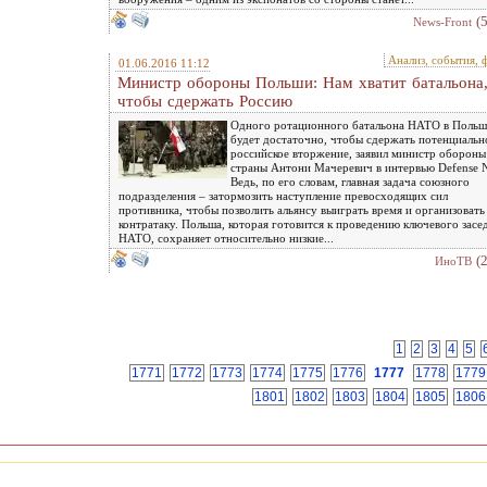
(
News-Front
Анализ, события, 
01.06.2016 11:12
Министр обороны Польши: Нам хватит батальона
чтобы сдержать Россию
Одного ротационного батальона НАТО в Польш
будет достаточно, чтобы сдержать потенциальн
российское вторжение, заявил министр обороны
страны Антони Мачеревич в интервью Defense 
Ведь, по его словам, главная задача союзного
подразделения – затормозить наступление превосходящих сил
противника, чтобы позволить альянсу выиграть время и организовать
контратаку. Польша, которая готовится к проведению ключевого засе
НАТО, сохраняет относительно низкие...
(
ИноТВ
1
2
3
4
5
1771
1772
1773
1774
1775
1776
1777
1778
1779
1801
1802
1803
1804
1805
1806