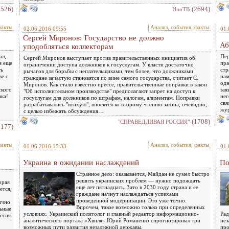
2526)
(2694)
ИноТВ
факты
Анализ, события, факты
02.06.2016 09:55
01.
Сергей Миронов: Государство не должно
Аб
уподобляться коллекторам
ал,
Пер
Сергей Миронов выступает против правительственных инициатив об
я еще
пра
ограничении доступа должников к госуслугам. У власти достаточно
ть
стр
рычагов для борьбы с неплательщиками, тем более, что должниками
ве с
нам
граждане зачастую становятся по вине самого государства, считает С.
одн
Миронов. Как стало известно прессе, правительственные поправки в закон
ского
зая
"Об исполнительном производстве" предполагают запрет на доступ к
ика!
нег
госуслугам для должников по штрафам, налогам, алиментам. Поправки
свя
разрабатывались "втихую", вносятся ко второму чтению закона, очевидно,
жур
с целью избежать обсуждения…
(1708)
"СПРАВЕДЛИВАЯ РОССИЯ"
3177)
факты
Анализ, события, факты
01.06.2016 15:33
01.
Украина в ожидании наслаждений
По
Странное дело: оказывается, Майдан не сумел быстро
решить украинских проблем — нужно подождать
орая
еще лет пятнадцать. Зато в 2030 году страна и ее
ется,
граждане начнут наслаждаться успехами
проведенной модернизации. Это уже точно.
ычно
Впрочем, такое возможно только при определенных
льные
условиях. Украинский политолог и главный редактор информационно-
Рад
оссия
аналитического портала «Хвиля» Юрий Романенко спрогнозировал три
нез
возможных пути развития незалэжной державы.
про