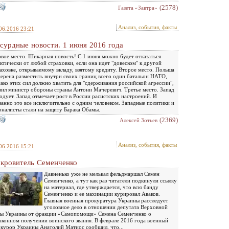
(2578)
Газета «Завтра»
Анализ, события, факты
06.2016 23:21
сурдные новости. 1 июня 2016 года
вое место. Шикарная новость! С 1 июня можно будет отказаться
ктически от любой страховки, если она идет "довеском" к другой
аховке, открываемому вкладу, взятому кредиту. Второе место. Польша
ерена разместить внутри своих границ всего один батальон НАТО,
ако этих сил должно хватить для "сдерживания российской агрессии",
вил министр обороны страны Антони Мачеревич. Третье место. Запад
одует. Запад отмечает рост в России расистских настроений. И
занно это все исключительно с одним человеком. Западные политики и
налисты стали на защиту Барака Обамы.
(2369)
Алексей Зотьев
Анализ, события, факты
06.2016 15:21
кровитель Семенченко
Давненько уже не мелькал фельдмаршал Семен
Семенченко, а тут как раз читатели подкинули ссылку
на материал, где утверждается, что всю банду
Семенченко и ее махинации курировал Аваков.
Главная военная прокуратура Украины расследует
уголовное дело в отношении депутата Верховной
ы Украины от фракции «Самопомощи» Семена Семенченко о
аконном получении воинского звания. В феврале 2016 года военный
курор Украины Анатолий Матиос сообщил, что...