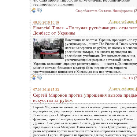
что США просто напросто не могут отличить террористические
группировки от оппозиции.
(
Старобогатова Светлана Никифировна
Анализ, события, 
08.06.2016 10:16
Financial Times: «Ползучая русификация» отдаляет
Донбасс от Украины
Повстанцы на востоке Украины проводят «полз
русификацию», пишет The Financial Times: мест
магазины перешли на рубли, на полках в основн
российские товары, а в школах преподают по
российским учебникам. Это вызывает опасения,
увеличивающийся разрыв с остальной частью
Украины осложнит «процесс реинтеграции» — и хотя в Донецк верн
многие жители, бежавшие в разгар боев, перспективы мирного
урегулирования конфликта с Киевом до сих пор туманные,..
(
ИноТВ
Анализ, события, 
07.06.2016 15:23
Сергей Миронов против упрощения вывоза предм
искусства за рубеж
Сергей Миронов негативно отозвался о законодательных предложени
единороссов, упрощающих ввоз и вывоз из страны культурных ценно
В этом вопросе С.Миронов согласился с мнением своей коллеги по
фракции, первого зампредседателя Комитета ГД по культуре Елены
Драпеко. Сегодня на заседании Совета Думы меня насторожили
предложения г-на Макарова. Наша коллега, Елена Григорьевна Драпе
резко возразила против включения этого законопроекта в повестку, –
рассказал Сергей Миронов на брифинге для парламентских журналис