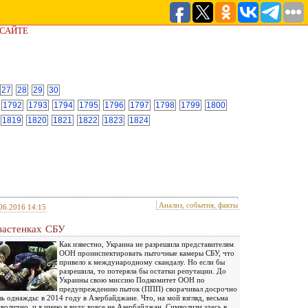
 САЙТЕ
27
28
29
30
1792
1793
1794
1795
1796
1797
1798
1799
1800
1819
1820
1821
1822
1823
1824
Анализ, события, факты
06.2016 14:15
застенках СБУ
Как известно, Украина не разрешила представителям
ООН проинспектировать пыточные камеры СБУ, что
привело к международному скандалу. Но если бы
разрешила, то потеряла бы остатки репутации. До
Украины свою миссию Подкомитет ООН по
предупреждению пыток (ППП) сворачивал досрочно
ь однажды: в 2014 году в Азербайджане. Что, на мой взгляд, весьма
волично, и я имею в виду вовсе не Азербайджан. Символизм здесь в