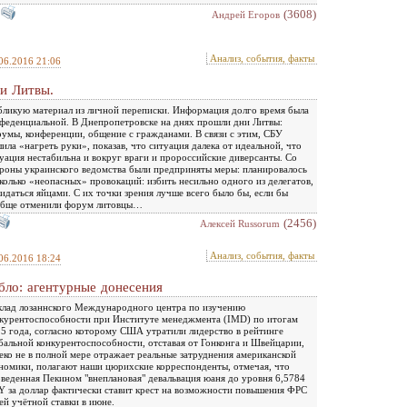
(3608)
Андрей Егоров
Анализ, события, факты
06.2016 21:06
и Литвы.
ликую материал из личной переписки. Информация долго время была
феденциальной. В Днепропетровске на днях прошли дни Литвы:
умы, конференции, общение с гражданами. В связи с этим, СБУ
ила «нагреть руки», показав, что ситуация далека от идеальной, что
уация нестабильна и вокруг враги и пророссийские диверсанты. Со
роны украинского ведомства были предприняты меры: планировалось
колько «неопасных» провокаций: избить несильно одного из делегатов,
идаться яйцами. С их точки зрения лучше всего было бы, если бы
обще отменили форум литовцы…
(2456)
Алексей Russorum
Анализ, события, факты
06.2016 18:24
бло: агентурные донесения
лад лозаннского Международного центра по изучению
курентоспособности при Институте менеджмента (IMD) по итогам
5 года, согласно которому США утратили лидерство в рейтинге
бальной конкурентоспособности, отставая от Гонконга и Швейцарии,
еко не в полной мере отражает реальные затруднения американской
номики, полагают наши цюрихские корреспонденты, отмечая, что
веденная Пекином "внеплановая" девальвация юаня до уровня 6,5784
 за доллар фактически ставит крест на возможности повышения ФРС
ей учётной ставки в июне.