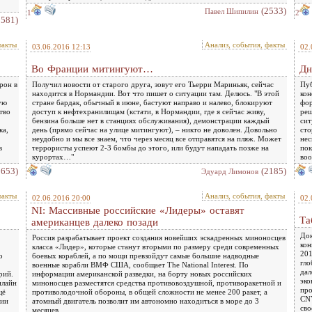
(2533)
Павел Шипилин
1
2
2581)
факты
Анализ, события, факты
03.06.2016 12:13
02.
Во Франции митингуют…
Дн
рон в
Получил новости от старого друга, зовут его Тьерри Мариньяк, сейчас
Пуб
находится в Нормандии. Вот что пишет о ситуации там. Делюсь. "В этой
кон
ую
стране бардак, обычный в июне, бастуют направо и налево, блокируют
фор
тво
доступ к нефтехранилищам (кстати, в Нормандии, где я сейчас живу,
реш
бензина больше нет в станциях обслуживания), демонстрации каждый
сит
ка,
день (прямо сейчас на улице митингуют), – никто не доволен. Довольно
сто
неудобно и мы все знаем, что через месяц все отправятся на пляж. Может
нес
в
террористы успеют 2-3 бомбы до этого, или будут нападать позже на
пок
курортах…"
во
2653)
(2185)
Эдуард Лимонов
факты
Анализ, события, факты
02.06.2016 20:00
02.
NI: Массивные российские «Лидеры» оставят
Та
американцев далеко позади
Док
Россия разрабатывает проект создания новейших эскадренных миноносцев
кон
класса «Лидер», которые станут вторыми по размеру среди современных
201
о
боевых кораблей, а по мощи превзойдут самые большие надводные
гло
военные корабли ВМФ США, сообщает The National Interest. По
дал
рий.
информации американской разведки, на борту новых российских
эко
нлайн
миноносцев разместятся средства противовоздушной, противоракетной и
про
щё
противолодочной обороны, в общей сложности не менее 200 ракет, а
CNY
сии
атомный двигатель позволит им автономно находиться в море до 3
сво
месяцев.