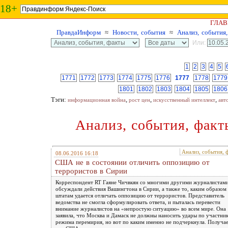
18+
ГЛАВ
ПравдаИнформ
≈
Новости, события
≈
Анализ, события
Или:
1
2
3
4
5
1771
1772
1773
1774
1775
1776
1777
1778
1779
1801
1802
1803
1804
1805
1806
Тэги:
,
,
,
информационная война
рост цен
искусственный интеллект
авт
Анализ, события, факт
Анализ, события, 
08.06.2016 16:18
США не в состоянии отличить оппозицию от
террористов в Сирии
Корреспондент RT Гаяне Чичвкян со многими другими журналистам
обсуждали действия Вашингтона в Сирии, а также то, каким образом
штатам удается отличать оппозицию от террористов. Представитель
ведомства не смогла сформулировать ответа, и пыталась перевести
внимание журналистов на «непростую ситуацию» во всем мире. Она
заявила, что Москва и Дамаск не должны наносить удары по участни
режима перемирия, но вот по каким именно не подчеркнула. Получае