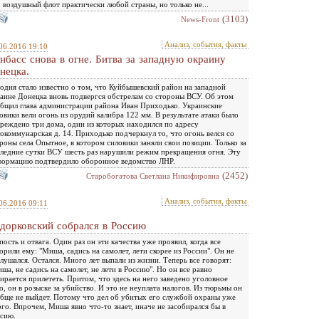
 воздушный флот практически любой страны, но только не...
(3103)
News-Front
Анализ, события, факты
06.2016 19:10
нбасс снова в огне. Битва за западную окраину
нецка.
одня стало известно о том, что Куйбышевский район на западной
аине Донецка вновь подвергся обстрелам со стороны ВСУ. Об этом
бщил глава администрации района Иван Приходько. Украинские
овики вели огонь из орудий калибра 122 мм. В результате атаки было
реждено три дома, один из которых находился по адресу
коммунарская д. 14. Приходько подчеркнул то, что огонь велся со
роны села Опытное, в котором силовики заняли свои позиции. Только за
ледние сутки ВСУ шесть раз нарушили режим прекращения огня. Эту
ормацию подтвердило оборонное ведомство ЛНР.
(2452)
Старобогатова Светлана Никифировна
Анализ, события, факты
06.2016 09:11
дорковский собрался в Россию
пость и отвага. Один раз он эти качества уже проявил, когда все
орили ему: "Миша, садись на самолет, лети скорее из России". Он не
лушался. Остался. Много лет выпали из жизни. Теперь все говорят:
ша, не садись на самолет, не лети в Россию". Но он все равно
ирается прилететь. Притом, что здесь на него заведено уголовное
о, он в розыске за убийство. И это не неуплата налогов. Из тюрьмы он
бще не выйдет. Потому что дел об убитых его службой охраны уже
го. Впрочем, Миша явно что-то знает, иначе не засобирался бы в
сию.