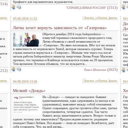
брифинге для парламентских журналистов.
про
1514)
(1513)
"СПРАВЕДЛИВАЯ РОССИЯ"
факты
Анализ, события, факты
05.06.2016 11:52
04.
До
Литва хочет вернуть зависимость от «Газпрома»
До
Обретя в декабре 2014 года Independence —
Сег
плавучий терминал сжиженного природного газа,
ли и
окр
Литва объявила о своей независимости от
соо
«Газпрома». Но явно поспешила. Ибо тут же попала
ажа.
сил
в зависимость от норвежского Statoil, которая оказалась суровее. Теперь
пов
страна пытается вернуться к «Газпрому». Меньше чем через год после
ается
Юно
начала работы Independence министр энергетики Литвы Рокас Масюлис
т
сто
признал, что терминал в Клайпеде используется только на 20 процентов.
пос
Тем временем Эстония объявила, что не нуждается...
инф
(2623)
Павел Шипилин
3212)
факты
Анализ, события, факты
04.06.2016 13:36
04.
Мелкий «Дождь»
Хо
На «Дожде» — скандал за скандалом: бывшие
Глу
 в
единомышленники, едва сдерживаясь (а иногда и не
гов
сдерживаясь), выясняют между собой отношения.
пос
этого
Одних сокращают, другие грозятся уйти сами, третьи
"Ми
сопротивляются, четвертые сдаются. Так часто
соб
бывает, когда заканчиваются деньги. Вопрос только в
дел
одном: почему они закончились? Предпоследняя новость: редакцию
воо
покидает Павел Лобков. Последняя — пока не покидает. Колеблется, дает
мно
ых
себя уговорить. Что, на мой взгляд,..
Рос