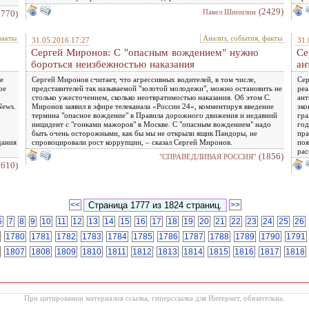
(2429)
Павел Шипилин
5770)
факты
Анализ, события, факты
31.05.2016 17:27
31.
,
Сергей Миронов: С "опасным вождением" нужно
Се
бороться неизбежностью наказания
ан
е
Сергей Миронов считает, что агрессивных водителей, в том числе,
Сер
ое
представителей так называемой "золотой молодежи", можно остановить не
реа
столько ужесточением, сколько неотвратимостью наказания. Об этом С.
ант
News.
Миронов заявил в эфире телеканала «России 24», комментируя введение
эко
термина "опасное вождение" в Правила дорожного движения и недавний
гра
инцидент с "гонками мажоров" в Москве. С "опасным вождением" надо
год
быть очень осторожными, как бы мы не открыли ящик Пандоры, не
пра
дания
спровоцировали рост коррупции, – сказал Сергей Миронов.
поя
рас
(1856)
"СПРАВЕДЛИВАЯ РОССИЯ"
2610)
<<
>>
6
7
8
9
10
11
12
13
14
15
16
17
18
19
20
21
22
23
24
25
26
1780
1781
1782
1783
1784
1785
1786
1787
1788
1789
1790
1791
1807
1808
1809
1810
1811
1812
1813
1814
1815
1816
1817
1818
При цитировании материалов ссылка, гиперссылка для Интернет, обязательна.