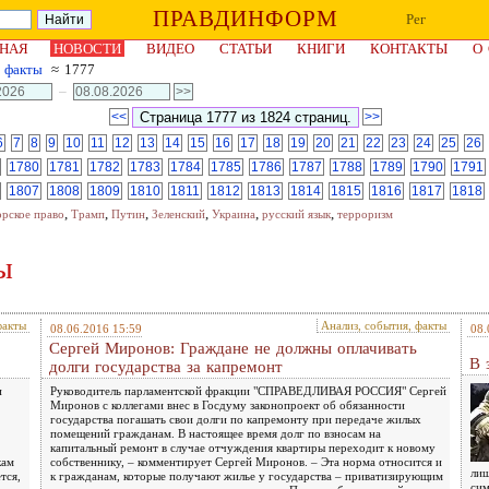
ПРАВДИНФОРМ
Рег
НАЯ
НОВОСТИ
ВИДЕО
СТАТЬИ
КНИГИ
КОНТАКТЫ
О
, факты
≈ 1777
–
<<
>>
6
7
8
9
10
11
12
13
14
15
16
17
18
19
20
21
22
23
24
25
26
1780
1781
1782
1783
1784
1785
1786
1787
1788
1789
1790
1791
1807
1808
1809
1810
1811
1812
1813
1814
1815
1816
1817
1818
,
,
,
,
,
,
орское право
Трамп
Путин
Зеленский
Украина
русский язык
терроризм
ы
факты
Анализ, события, факты
08.06.2016 15:59
08.
Сергей Миронов: Граждане не должны оплачивать
В 
долги государства за капремонт
и
Руководитель парламентской фракции "СПРАВЕДЛИВАЯ РОССИЯ" Сергей
Миронов с коллегами внес в Госдуму законопроект об обязанности
государства погашать свои долги по капремонту при передаче жилых
помещений гражданам. В настоящее время долг по взносам на
капитальный ремонт в случае отчуждения квартиры переходит к новому
кам
собственнику, – комментирует Сергей Миронов. – Эта норма относится и
лиш
тся,
к гражданам, которые получают жилье у государства – приватизирующим
сим