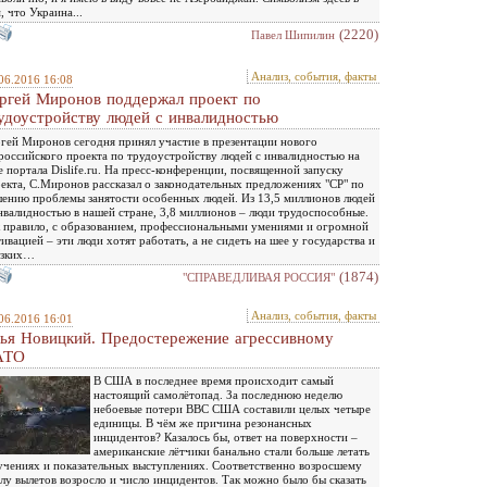
, что Украина...
(2220)
Павел Шипилин
Анализ, события, факты
06.2016 16:08
ргей Миронов поддержал проект по
удоустройству людей с инвалидностью
гей Миронов сегодня принял участие в презентации нового
российского проекта по трудоустройству людей с инвалидностью на
е портала Dislife.ru. На пресс-конференции, посвященной запуску
екта, С.Миронов рассказал о законодательных предложениях "СР" по
ению проблемы занятости особенных людей. Из 13,5 миллионов людей
нвалидностью в нашей стране, 3,8 миллионов – люди трудоспособные.
 правило, с образованием, профессиональными умениями и огромной
ивацией – эти люди хотят работать, а не сидеть на шее у государства и
изких…
(1874)
"СПРАВЕДЛИВАЯ РОССИЯ"
Анализ, события, факты
06.2016 16:01
ья Новицкий. Предостережение агрессивному
АТО
В США в последнее время происходит самый
настоящий самолётопад. За последнюю неделю
небоевые потери ВВС США составили целых четыре
единицы. В чём же причина резонансных
инцидентов? Казалось бы, ответ на поверхности –
американские лётчики банально стали больше летать
учениях и показательных выступлениях. Соответственно возросшему
лу вылетов возросло и число инцидентов. Так можно было бы сказать