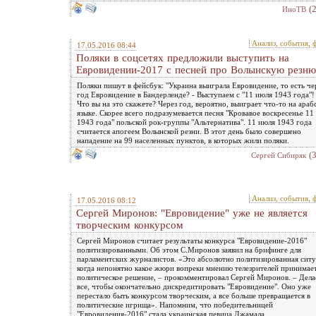
(
ИноТВ
Анализ, события, 
17.05.2016 08:44
Поляки в соцсетях предложили выступить на
Евровидении-2017 с песней про Волынскую резню
Поляки пишут в фейсбук: "Украина выиграла Евровидение, то есть че
год Евровидение в Бандерленде? - Выступаем с "11 июля 1943 года"! 
Что вы на это скажете? Через год, вероятно, выиграет что-то на араб
языке. Скорее всего подразумевается песня "Кровавое воскресенье 11
1943 года" польской рок-группы "Альтернатива". 11 июля 1943 года
считается апогеем Волынской резни. В этот день было совершено
нападение на 99 населенных пунктов, в которых жили поляки.
(
Сергей Сибиряк
Анализ, события, 
17.05.2016 08:12
Сергей Миронов: "Евровидение" уже не является
творческим конкурсом
Сергей Миронов считает результаты конкурса "Евровидение-2016"
политизированными. Об этом С.Миронов заявил на брифинге для
парламентских журналистов. «Это абсолютно политизированная ситу
когда непонятно какое жюри вопреки мнению телезрителей принимае
политическое решение, – прокомментировал Сергей Миронов. – Дела
все, чтобы окончательно дискредитировать "Евровидение". Оно уже
перестало быть конкурсом творческим, а все больше превращается в
политические игрища». Напомним, что победительницей
"Евровидения-2016" стала украинская певица Джамала.