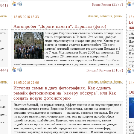
(3377)
Борис Рожин
1841)
факты
Анализ, события, факты
15.05.2016 15:33
15.
Le
Автопробег "Дороги памяти". Варшава (фото)
на
есто
Еще одна Европейская столица осталась позади, мне
«НА
очень понравилось в Польше. Это милые, добрые
нап
х
люди, вкусная кухня и хорошие дороги. Как вы уже
Дал
знаете, я принял участие в автопробеге "Дороги
ста
илу
памяти" который прошел по территории Польши с 1
зай
по 7 мая. Мы проехали более 2000 км, посетили 12
И в
городов и 20 памятных мест и захоронений
ант
кой
советских воинов на территории Польши. Это было
оде
незабываемое путешествие, в котором я с удовольствием принял участие.
стр
2444)
(3167)
Виталий Рагулин
факты
Анализ, события, факты
14.05.2016 22:06
14.
История семьи в двух фотографиях. Как сделать
Об
ремейк фотоснимков на "камеру обскура", или Как
создать новую фотоисторию
,
о
Этот необычный, на первый взгляд, эффект сияния коже внучки придают с
нная
помощью легкого грима. Вероника Новоселова, словно на машине
времени, отправляется в прошлое — на шесть десятков лет назад. Но это
ру...
не просто мысленное путешествие, нет; она примеряет на себя образ
одной из своих прабабушек. Причем, что следует отметить, важно
л это
инт
подобрать не просто старый платок платок или иные элементы однжды
рос
того времени, а найти способ передать само время, его атмосферу,
сра
стальной характер и выдержку людей из той эпохи... В жизни каждого
дуб