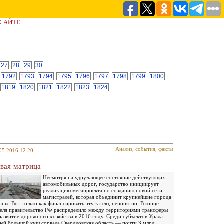
 САЙТЕ
27
28
29
30
1792
1793
1794
1795
1796
1797
1798
1799
1800
1819
1820
1821
1822
1823
1824
Анализ, события, факты
05.2016 12:20
вая матрица
Несмотря на удручающее состояние действующих
автомобильных дорог, государство инициирует
реализацию мегапроекта по созданию новой сети
магистралей, которая объединит крупнейшие города
аны. Вот только как финансировать эту затею, непонятно. В конце
еля правительство РФ распределило между территориями трансферы
развитие дорожного хозяйства в 2016 году. Среди субъектов Урала
ый большой куш сорвала Свердловская область — почти 3 млрд