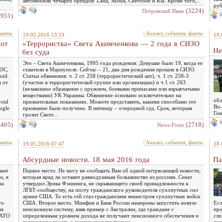
автомобили четырех брендов: Lada, Skoda, Chevrolet и Kia. Кроме того,..
руб
(3224)
Петровский Иван
2951)
факты
Анализ, события, факты
19.05.2016 13:33
19.
 от
«Террористка» Света Акимченкова — 2 года в СИЗО
Не
без суда
Это – Света Акимченкова, 1995 года рождения. Девушке было 19, когда ее
 ОС,
схватили в Мариуполе. Сейчас – 21, два дня рождения прошли в СИЗО.
oid.
Статьи обвинения: ч. 2 ст. 258 (террористический акт), ч. 1 ст. 258-3
н от
(участие в террористической группе или организации) и ч.1 ст. 263
(незаконное обращение с оружием, боевыми припасами или взрывчатыми
веществами) УК Украины. Обвинение основано исключительно на
обл
roid
признательных показаниях. Можете представить, какими способами это
Во-
ogle
признание было получено. В пятницу – очередной суд. Срок, которым
Гон
грозит Свете...
2405)
(2718)
News-Front
факты
Анализ, события, факты
19.05.2016 07:47
18.
Абсурдные новости. 18 мая 2016 года
Па
дают
Первое место. Не могу не сообщить Вам об одной потрясающей новости,
ю, в
которая вряд ли оставит равнодушным большинство из россиян. Сенат
на
утвердил Эрика Фэннинга, не скрывающего своей принадлежности к
ЛГБТ-сообществу, на посту гражданского руководителя сухопутных сил
армии США. То есть гей стал гражданским министром сухопутных войск
то
США. Второе место. Минфин и Банк России намерены запустить новую
Есл
ия
пенсионную систему, взяв пример с Австралии, где граждане с
про
 АТО
определенным уровнем дохода не получают пенсионного обеспечения и
сло
вынуждены думать о пенсии самостоятельно.
пон