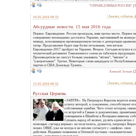
(
"СПРАВЕДЛИВАЯ РОССИЯ"
Анализ, события, 
16.05.2016 09:33
Абсурдные новости. 15 мая 2016 года
Первое. Евровидение. Россия проиграла, взяв третье место. Первое м
совершенно неожиданно досталось Украине, выставившей на конкурс
певицу, исполнившую провокационную песню о депортации крымски
татар. Продолжение будет еще более печальным, чем начало.
Евровидение-2017 пройдет на Украине. Второе. Сегодня вступил в с
технический регламент Таможенного союза на табачную продукцию.
Производители не смогут больше указывать "лёгкие", "мягкие" и
"ультратонкие". Третье. Некоторые слова кандидата от Республиканс
партии в США Дональда Трампа...
(
Алексей Зотьев
Анализ, события, 
15.05.2016 09:32
Русская Церковь
«ЗАВТРА». На Патриарха Кирилла ведется атака
успеху которой, к сожалению, способствуют ег
собственные ошибки. Чего стоит история, связа
со встречей в Гаване и документами, принятыми
совещанием в Шамбези к Всеправославному собо
Сломать народ об колено, рулить единолично с
помощью «личард верных» не получилось, думается, патриарх Кирил
понял. ОВЦС уже не всегда и не вполне согласует с «шефом» свои
действия. Недавнее появление в Оптиной пустыни «паломнических
групп» католиков и мусульман...