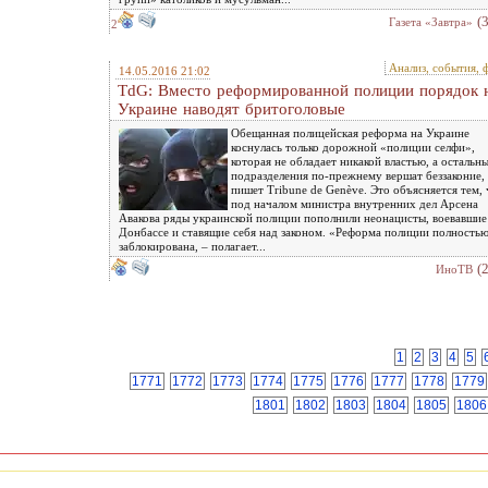
(
Газета «Завтра»
2
Анализ, события, 
14.05.2016 21:02
TdG: Вместо реформированной полиции порядок 
Украине наводят бритоголовые
Обещанная полицейская реформа на Украине
коснулась только дорожной «полиции селфи»,
которая не обладает никакой властью, а остальн
подразделения по-прежнему вершат беззаконие,
пишет Tribune de Genève. Это объясняется тем, 
под началом министра внутренних дел Арсена
Авакова ряды украинской полиции пополнили неонацисты, воевавшие
Донбассе и ставящие себя над законом. «Реформа полиции полность
заблокирована, – полагает...
(
ИноТВ
1
2
3
4
5
1771
1772
1773
1774
1775
1776
1777
1778
1779
1801
1802
1803
1804
1805
1806