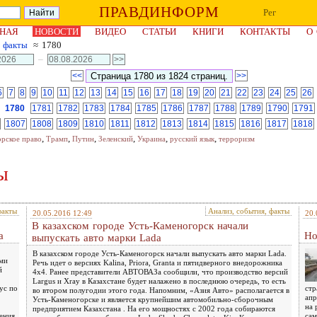
ПРАВДИНФОРМ
Рег
НАЯ
НОВОСТИ
ВИДЕО
СТАТЬИ
КНИГИ
КОНТАКТЫ
О
, факты
≈ 1780
–
<<
>>
6
7
8
9
10
11
12
13
14
15
16
17
18
19
20
21
22
23
24
25
26
1780
1781
1782
1783
1784
1785
1786
1787
1788
1789
1790
1791
1807
1808
1809
1810
1811
1812
1813
1814
1815
1816
1817
1818
,
,
,
,
,
,
орское право
Трамп
Путин
Зеленский
Украина
русский язык
терроризм
ы
факты
Анализ, события, факты
20.05.2016 12:49
20.
В казахском городе Усть-Каменогорск начали
а
Но
выпускать авто марки Lada
В казахском городе Усть-Каменогорск начали выпускать авто марки Lada.
ими
Речь идет о версиях Kalina, Priora, Granta и пятидверного внедорожника
й
4х4. Ранее представители АВТОВАЗа сообщили, что производство версий
Largus и Xray в Казахстане будет налажено в последнюю очередь, то есть
ус по
стр
во втором полугодии этого года. Напомним, «Азия Авто» располагается в
апр
Усть-Каменогорске и является крупнейшим автомобильно-сборочным
на 
предприятием Казахстана . На его мощностях с 2002 года собираются
ения,
сам