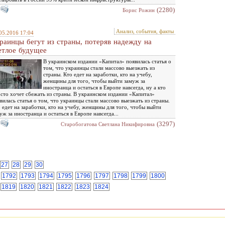
(2280)
Борис Рожин
Анализ, события, факты
05.2016 17:04
раинцы бегут из страны, потеряв надежду на
етлое будущее
В украинском издании «Капитал» появилась статья о
том, что украинцы стали массово выезжать из
страны. Кто едет на заработки, кто на учебу,
женщины для того, чтобы выйти замуж за
иностранца и остаться в Европе навсегда, ну а кто
сто хочет сбежать из страны. В украинском издании «Капитал»
вилась статья о том, что украинцы стали массово выезжать из страны.
 едет на заработки, кто на учебу, женщины для того, чтобы выйти
уж за иностранца и остаться в Европе навсегда...
(3297)
Старобогатова Светлана Никифировна
27
28
29
30
1792
1793
1794
1795
1796
1797
1798
1799
1800
1819
1820
1821
1822
1823
1824