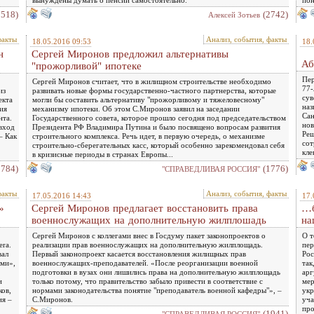
2518)
(2742)
Алексей Зотьев
факты
Анализ, события, факты
18.05.2016 09:53
18.
н
Сергей Миронов предложил альтернативы
Аб
"прожорливой" ипотеке
Пер
Сергей Миронов считает, что в жилищном строительстве необходимо
77-
из
развивать новые формы государственно-частного партнерства, которые
сув
екта
могли бы составить альтернативу "прожорливому и тяжеловесному"
наз
ия
механизму ипотеки. Об этом С.Миронов заявил на заседании
Сан
нта.
Государственного совета, которое прошло сегодня под председательством
нов
 вход
Президента РФ Владимира Путина и было посвящено вопросам развития
Реш
– Как
строительного комплекса. Речь идет, в первую очередь, о механизме
сот
строительно-сберегательных касс, который особенно зарекомендовал себя
кле
в кризисные периоды в странах Европы...
1784)
(1776)
"СПРАВЕДЛИВАЯ РОССИЯ"
факты
Анализ, события, факты
17.05.2016 14:43
17.
»
Сергей Миронов предлагает восстановить права
…б
военнослужащих на дополнительную жилплошадь
на
Сергей Миронов с коллегами внес в Госдуму пакет законопроектов о
О т
era.
реализации прав военнослужащих на дополнительную жилплощадь.
пер
вал
Первый законопроект касается восстановления жилищных прав
Рос
ами»,
военнослужащих-преподавателей. «После реорганизации военной
так
подготовки в вузах они лишились права на дополнительную жилплощадь
арг
и
только потому, что правительство забыло привести в соответствие с
мер
ков,
нормами законодательства понятие "преподаватель военной кафедры"», –
укр
ия –
С.Миронов.
уча
про
(1941)
"СПРАВЕДЛИВАЯ РОССИЯ"