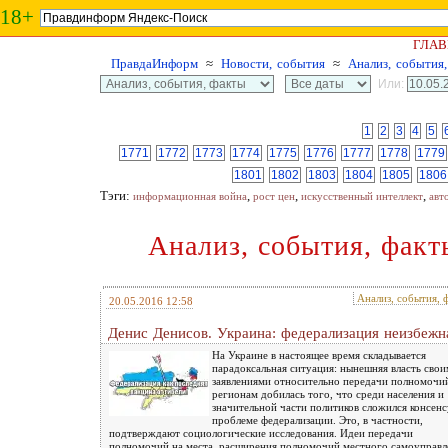
18+
ГЛАВ
ПравдаИнформ
≈
Новости, события
≈
Анализ, события
Или:
1
2
3
4
5
1771
1772
1773
1774
1775
1776
1777
1778
1779
1801
1802
1803
1804
1805
1806
Тэги:
,
,
,
информационная война
рост цен
искусственный интеллект
авт
Анализ, события, факт
Анализ, события, 
20.05.2016 12:58
Денис Денисов. Украина: федерализация неизбежн
На Украине в настоящее время складывается
парадоксальная ситуация: нынешняя власть сво
заявлениями относительно передачи полномочи
регионам добилась того, что среди населения и
значительной части политиков сложился консенс
проблеме федерализации. Это, в частности,
подтверждают социологические исследования. Идеи передачи
полномочий на места, расширения полномочий местного самоуправл