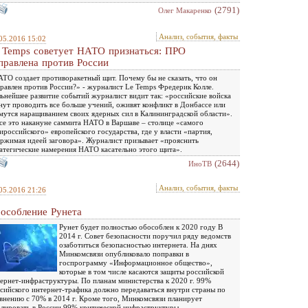
(2791)
Олег Макаренко
Анализ, события, факты
05.2016 15:02
 Temps советует НАТО признаться: ПРО
правлена против России
ТО создает противоракетный щит. Почему бы не сказать, что он
равлен против России?» - журналист Le Temps Фредерик Колле.
ьнейшее развитие событий журналист видит так: «российские войска
нут проводить все больше учений, оживят конфликт в Донбассе или
мутся наращиванием своих ядерных сил в Калининградской области».
се это накануне саммита НАТО в Варшаве – столице «самого
ироссийского» европейского государства, где у власти «партия,
ржимая идеей заговора». Журналист призывает «прояснить
атегические намерения НАТО касательно этого щита».
(2644)
ИноТВ
Анализ, события, факты
05.2016 21:26
особление Рунета
Рунет будет полностью обособлен к 2020 году В
2014 г. Совет безопасности поручил ряду ведомств
озаботиться безопасностью интернета. На днях
Минкомсвязи опубликовало поправки в
госпрограмму «Информационное общество»,
которые в том числе касаются защиты российской
ернет-инфраструктуры. По планам министерства к 2020 г. 99%
сийского интернет-трафика должно передаваться внутри страны по
внению с 70% в 2014 г. Кроме того, Минкомсвязи планирует
лировать в России 99% критической инфраструктуры...