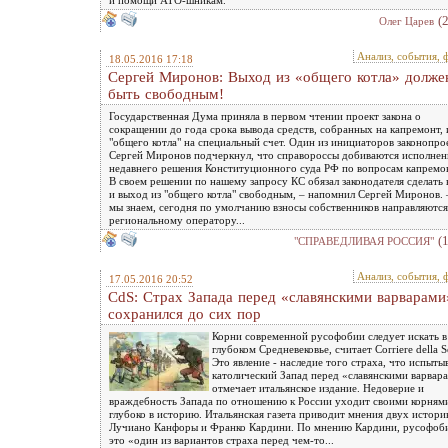
(
Олег Царев
Анализ, события, 
18.05.2016 17:18
Сергей Миронов: Выход из «общего котла» долже
быть свободным!
Государственная Дума приняла в первом чтении проект закона о
сокращении до года срока вывода средств, собранных на капремонт, 
"общего котла" на специальный счет. Один из инициаторов законопро
Сергей Миронов подчеркнул, что справороссы добиваются исполнен
недавнего решения Конституционного суда РФ по вопросам капремо
В своем решении по нашему запросу КС обязал законодателя сделать
и выход из "общего котла" свободным, – напомнил Сергей Миронов. 
мы знаем, сегодня по умолчанию взносы собственников направляются
региональному оператору...
(
"СПРАВЕДЛИВАЯ РОССИЯ"
Анализ, события, 
17.05.2016 20:52
CdS: Страх Запада перед «славянскими варварами
сохранился до сих пор
Корни современной русофобии следует искать в
глубоком Средневековье, считает Corriere della S
Это явление - наследие того страха, что испыты
католический Запад перед «славянскими варвар
отмечает итальянское издание. Недоверие и
враждебность Запада по отношению к России уходит своими корням
глубоко в историю. Итальянская газета приводит мнения двух истори
Лучиано Канфоры и Франко Кардини. По мнению Кардини, русофоб
это «один из вариантов страха перед чем-то...