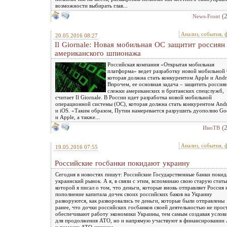
возможности выбирать глав...
(
News-Front
Анализ, события, 
20.05.2016 08:27
Il Giornale: Новая мобильная ОС защитит россиян
американского шпионажа
Российская компания «Открытая мобильная
платформа» ведет разработку новой мобильной
которая должна стать конкурентом Apple и Andr
Впрочем, ее основная задача – защитить россия
слежки американских и британских спецслужб,
считает Il Giornale. В России идет разработка новой мобильной
операционной системы (ОС), которая должна стать конкурентом And
и iOS. «Таким образом, Путин намеревается разрушить дуополию Go
и Apple, а также...
(
ИноТВ
Анализ, события, 
19.05.2016 07:55
Российские госбанки покидают украину
Сегодня в новостях пишут: Российские Государственные банки поки
украинский рынок. А я, в связи с этим, вспоминаю свою старую стать
которой я писал о том, что деньги, которые вновь отправляет Россия 
пополнение капитала дочек своих российских баков на Украину
разворуются, как разворовались те деньги, которые были отправлены
ранее, что дочки российских госбанков своей деятельностью не прос
обеспечивают работу экономики Украины, тем самым создавая услов
для продолжения АТО, но и напрямую участвуют в финансировании
и помощи АТО-шникам.