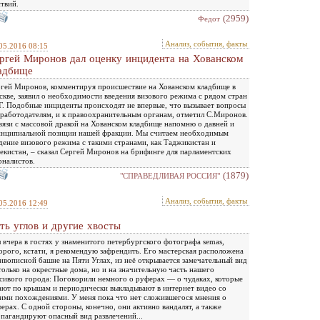
твий.
(2959)
Федот
Анализ, события, факты
05.2016 08:15
ргей Миронов дал оценку инцидента на Хованском
адбище
гей Миронов, комментируя происшествие на Хованском кладбище в
кве, заявил о необходимости введения визового режима с рядом стран
. Подобные инциденты происходят не впервые, что вызывает вопросы
 работодателям, и к правоохранительным органам, отметил С.Миронов.
вязи с массовой дракой на Хованском кладбище напомню о давней и
нципиальной позиции нашей фракции. Мы считаем необходимым
дение визового режима с такими странами, как Таджикистан и
екистан, – сказал Сергей Миронов на брифинге для парламентских
налистов.
(1879)
"СПРАВЕДЛИВАЯ РОССИЯ"
Анализ, события, факты
05.2016 12:49
ть углов и другие хвосты
 вчера в гостях у знаменитого петербургского фотографа semas,
орого, кстати, я рекомендую зафрендить. Его мастерская расположена
ивописной башне на Пяти Углах, из неё открывается замечательный вид
только на окрестные дома, но и на значительную часть нашего
сивого города: Поговорили немного о руферах — о чудаках, которые
ают по крышам и периодически выкладывают в интернет видео со
ими похождениями. У меня пока что нет сложившегося мнения о
ерах. С одной стороны, конечно, они активно вандалят, а также
пагандируют опасный вид развлечений...