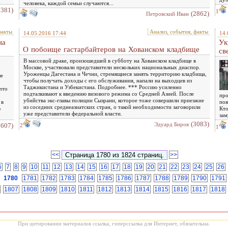
человека, каждой семьи случаются...
3381)
1
(2862)
Петровский Иван
факты
Анализ, события, факты
14.05.2016 17:44
14.
на
Ук
О побоище гастарбайтеров на Хованском кладбище
св
В массовой драке, произошедшей в субботу на Хованском кладбище в
Москве, участвовали представители нескольких национальных диаспор.
Уроженцы Дагестана и Чечни, стремящиеся занять территорию кладбища,
ые
чтобы получать доходы с его обслуживания, напали на выходцев из
Таджикистана и Узбекистана. Подробнее. *** Россию усиленно
что
подталкивают к введению визового режима со Средней Азией. После
про
убийства экс-главы полиции Сызрани, которое тоже совершили приезжие
 в
поя
из соседних среднеазиатских стран, о такой необходимости заговорили
ю
Кто
уже представители федеральной власти.
зам
(3083)
Эдуард Биров
2607)
2
1
<<
>>
6
7
8
9
10
11
12
13
14
15
16
17
18
19
20
21
22
23
24
25
26
1780
1781
1782
1783
1784
1785
1786
1787
1788
1789
1790
1791
1807
1808
1809
1810
1811
1812
1813
1814
1815
1816
1817
1818
При цитировании материалов ссылка, гиперссылка для Интернет, обязательна.