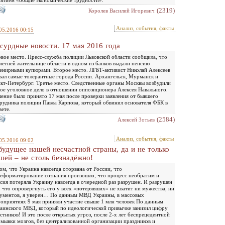
(2319)
Королев Василий Игоревич
Анализ, события, факты
05.2016 00:15
сурдные новости. 17 мая 2016 года
вое место. Пресс-служба полиции Львовской области сообщила, что
летней жительнице области в одном из банков выдали пенсию
енирными купюрами. Второе место. ЛГБТ-активист Николай Алексеев
вал самые толерантные города России. Архангельск, Мурманск и
кт-Петербург. Третье место. Следственные органы Москвы возбудили
ое уголовное дело в отношении оппозиционера Алексея Навального.
ение было принято 17 мая после проверки заявления от бывшего
рудника полиции Павла Карпова, который обвинил основателя ФБК в
вете.
(2584)
Алексей Зотьев
Анализ, события, факты
05.2016 09:02
удущее нашей несчастной страны, да и не только
шей – не столь безнадёжно!
ом, что Украина навсегда оторвана от России, что
еформатирование сознания произошло, что процесс необратим и
сия потеряла Украину навсегда в очередной раз разрушен. И разрушен
, что опровергнуть его у всех «потерявших» не хватит ни мужества, ни
ументов, я уверен… По данным МВД Украины, в массовых
оприятиях 9 мая приняли участие свыше 1 млн человек По данным
аинского МВД, который по идеологической привычке занизил цифру
стников! И это после открытых угроз, после 2-х лет беспрецедентной
мывки мозгов, без централизованной организации праздников и