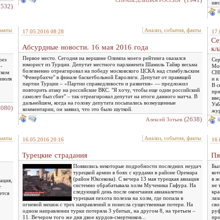
шес
2532)
факты
Анализ, события, факты
17.05.2016 08:28
17.
Се
Абсурдные новости. 16 мая 2016 года
кл
Первое место. Сегодня на вершине Олимпа моего рейтинга оказался
рез
Сер
юморист из Турции. Депутат местного парламента Шамиль Тайяр весьма
-
Мос
болезненно отреагировал на победу московского ЦСКА над стамбульским
ском
СНГ
"Фенербахче" в финале баскетбольной Евролиги. Депутат от правящей
 июля
и к
партии Турции – «Партии справедливости и развития» — предложил
В с
повторить атаку на российские ВКС. "Я хочу, чтобы еще один российский
при
самолет был сбит" – так отреагировал депутат на итоги данного матча. В
вве
дальнейшем, когда на голову депутата посыпались возмущенные
Узб
3080)
комментарии, он заявил, что это было шуткой.
жур
(2638)
Алексей Зотьев
факты
Анализ, события, факты
16.05.2016 20:16
16.
Турецкие страдания
Пя
Появились некоторые подробности последних неудач
Был
турецкой армии в боях с курдами в районе Оремара
кот
(район Юксекова). С вечера 13 мая турецкая авиация
в ж
ация,
системно обрабатывала холм Мученика Гафура. На
не 
т
следующей день после окончания авианалетов
кра
ется
турецкая пехота полезла на холм, где попала в
лаз
огневой мешок с трех направлений и понесла существенные потери. На
сво
одном направлении турки потеряла 3 убитых, на другом 8, на третьем –
руф
11. Вечером того же дня двое курдов-смертников...
про