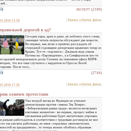
лей...
(2189)
ЭКСПЕРТ
Анализ, события, факты
05.2016 13:18
правильной дорогой в ад?
Сегодня укры, арии и даже, не побоюсь этого слова,
умеющие читать патриоты обсуждают две новости.
Во-первых, как легко и приятно рассуждать об
очередной годовщине депортации крымских татар из
Крыма. Тут-то «пэрэмога»: Джамала ведь умыла
Путина на «Евровидении», а в Симферополе кто-то
ил краской мемориальную доску Сталину на тамошнем офисе КПРФ.
вторых, что все-таки случилось с нардепом из Одессы Лехой
чаренко. После того,..
(2744)
Анализ, события, факты
05.2016 17:20
риж охвачен протестами
Уже второй месяц во Франции не утихают
демонстрации против «закона Эль Хомри».
«Либерализация рынка труда» коснется нескольких
ключевых моментов»: во-первых, процесс найма и
увольнения работника будет значительно упрощен.
и раньше работодатель в соответствии с трудовым договором не мог
сто так уволить работника, не имея «серьезных экономических
жностей на предприятии», то теперь можно обойтись образным
ятием «общие экономические трудности».