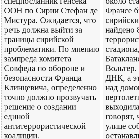
спецпосланник генсека
около ст
ООН по Сирии Стефан де
Франсе б
Мистура. Ожидается, что
сирийски
речь должна выйти за
найдено 
границы сирийской
террорис
проблематики. По мнению
стадиона
зампреда комитета
Батаклане
Совфеда по обороне и
Вольтер.
безопасности Франца
ДНК, а э
Клинцевича, определенно
над домо
точно должно прозвучать
вертолет
решение о создании
выходила
единой
говорят, 
антитеррористической
улице со
коалиции.
останавл