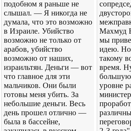
подобном я раньше не
сопредсе
слышал. — Я никогда не
двусторо
думала, что это возможно
межправ
в Израиле. Убийство
Махмуд В
возможно не только от
мы приве
арабов, убийство
идею. Но
возможно от наших,
такому в
израильтян. Деньги — вот
время. Н
что главное для эти
большую 
мальчиков. Они были
уровне р
готовы меня убить. За
министер
небольшие деньги. Весь
проработ
день прошел отлично —
различны
была в бассейне,
перегово
закупилась в русском
2-3 года"