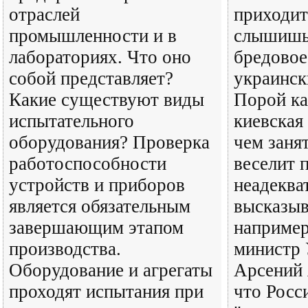
отраслей
приходит
промышленности и в
слышишь
лабораториях. Что оно
бредовое
собой представляет?
украинск
Какие существуют виды
Порой ка
испытательного
киевская 
оборудования? Проверка
чем заня
работоспособности
веселит 
устройств и приборов
неадекв
является обязательным
высказыв
завершающим этапом
например
производства.
министр
Оборудование и агрегаты
Арсений 
проходят испытания при
что Росс