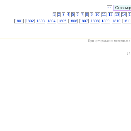
<<
1
2
3
4
5
6
7
8
9
10
11
12
13
14
1
1801
1802
1803
1804
1805
1806
1807
1808
1809
1810
1811
При цитировании материалов с
[
1