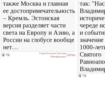
также Москва и главная
так: "На
ее достопримечательность
Владимир
– Кремль. Эстонская
историче
версия разделяет части
череде и
света на Европу и Азию, а
и событи
России на глобусе вообще
значение
нет…
1000-лет
Святого
Старобогатова Светлана
(2836)
Никифировна
Равноапо
Владимир