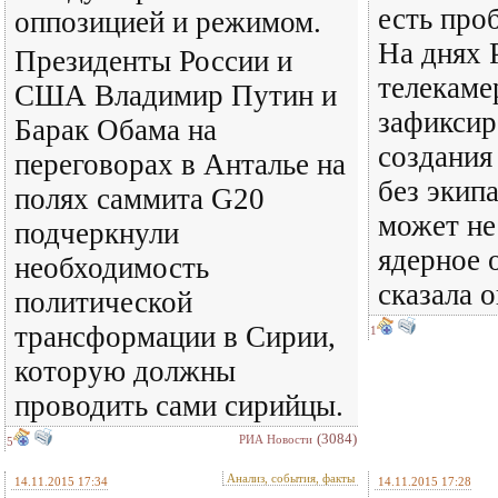
есть про
оппозицией и режимом.
На днях 
Президенты России и
телекаме
США Владимир Путин и
зафиксир
Барак Обама на
создания
переговорах в Анталье на
без экип
полях саммита G20
может не
подчеркнули
ядерное 
необходимость
сказала о
политической
трансформации в Сирии,
1
которую должны
проводить сами сирийцы.
(3084)
РИА Новости
5
Анализ, события, факты
14.11.2015 17:34
14.11.2015 17:28