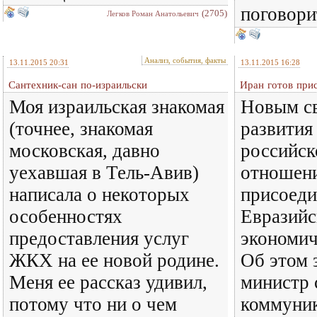
поговори
(2705)
Легков Роман Анатольевич
Анализ, события, факты
13.11.2015 20:31
13.11.2015 16:28
Сантехник-сан по-израильски
Иран готов при
Моя израильская знакомая
Новым св
(точнее, знакомая
развития
московская, давно
российск
уехавшая в Тель-Авив)
отношени
написала о некоторых
присоеди
особенностях
Евразий
предоставления услуг
экономич
ЖКХ на ее новой родине.
Об этом 
Меня ее рассказ удивил,
министр 
потому что ни о чем
коммуни