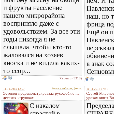
нём. И т
и фрукты население
Павленск
нашего микрорайона
наш, но 
восприняло даже с
фрица по
удовольствием. За все эти
Ещё он п
годы никогда я не
Павленск
слышала, чтобы кто-то
переквал
жаловался на хозяев
обвинени
киоска и не видела каких-
в знак с
то ссор...
Сенцовы
(3310)
Ханутина
2
Анализ, события, факты
11.11.2015 12:07
10.11.2015 17:31
Эстония продемонстрировала русофобию на
Сергей Миронов
детских игрушках
уроках князя В
С накалом
Председа
страстей в
СПРАВЕ