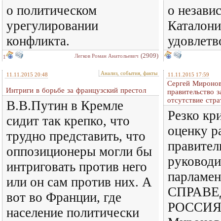
о политическом
о незави
урегулировании
Каталони
конфликта.
удовлетв
(2909)
Легков Роман Анатольевич
1
Анализ, события, факты
11.11.2015 20:48
11.11.2015 17:59
Сергей Миронов
Интриги в борьбе за французский престол
правительство з
отсутствие стра
В.В.Путин в Кремле
Резко кр
сидит так крепко, что
оценку р
трудно представить, что
правител
оппозиционеры могли бы
руководи
интриговать против него
парламен
или он сам против них. А
СПРАВЕ
вот во Франции, где
РОССИЯ 
население политически