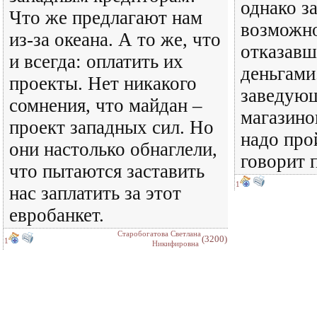
однако з
Что же предлагают нам
возможно
из-за океана. А то же, что
отказавш
и всегда: оплатить их
деньгами
проекты. Нет никакого
заведую
сомнения, что майдан –
магазино
проект западных сил. Но
надо про
они настолько обнаглели,
говорит п
что пытаются заставить
1
нас заплатить за этот
евробанкет.
Старобогатова Светлана
(3200)
1
Никифировна