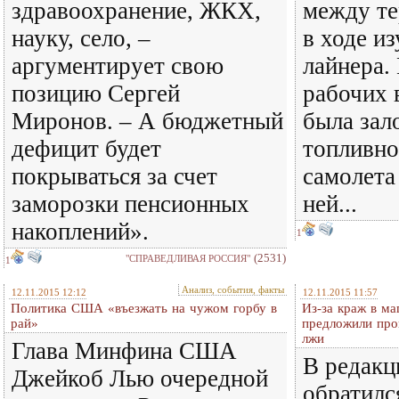
здравоохранение, ЖКХ,
между те
науку, село, –
в ходе и
аргументирует свою
лайнера.
позицию Сергей
рабочих 
Миронов. – А бюджетный
была зал
дефицит будет
топливно
покрываться за счет
самолета
заморозки пенсионных
ней...
накоплений».
1
(2531)
"СПРАВЕДЛИВАЯ РОССИЯ"
1
Анализ, события, факты
12.11.2015 12:12
12.11.2015 11:57
Политика США «въезжать на чужом горбу в
Из-за краж в ма
рай»
предложили про
лжи
Глава Минфина США
В редакц
Джейкоб Лью очередной
обратилс