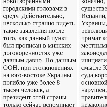
новоизбранными
конечно, 
городскими головами в
существе
среду. Действительно,
Испании,
несколько странно видеть
Украины,
такие заявления после
революци
того, как данный пункт
примат к
был прописан в минских
местным
договоренностях уже
законода
давным давно. По данным
инициати
ООН, при столкновениях
смысле 
на юго-востоке Украины
суда кор
погибло уже более 8
основной
тысяч человек, а
нарушен,
президент этой страны
правител
только сейчас вспоминает
незаконн