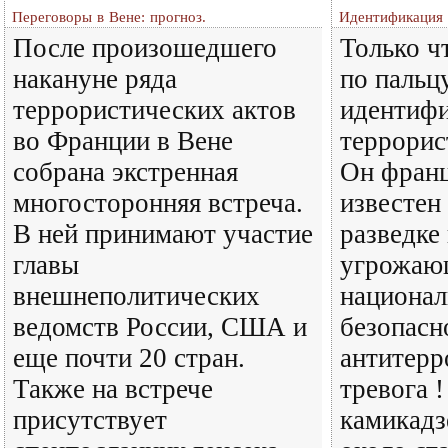
Переговоры в Вене: прогноз.
Идентификация 
После произошедшего
Только ч
накануне ряда
по пальц
террористических актов
идентиф
во Франции в Вене
террорис
собрана экстренная
Он франц
многосторонняя встреча.
известен
В ней принимают участие
разведке
главы
угрожаю
внешнеполитических
национал
ведомств России, США и
безопасн
еще почти 20 стран.
антитерр
Также на встрече
тревога 
присутствует
камикадз