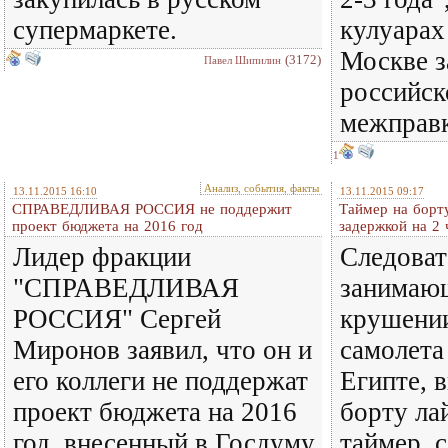
супермаркете.
кулуарах
Москве з
(3172)
Павел Шипилин
российск
межправк
1
Анализ, события, факты
13.11.2015 16:10
13.11.2015 09:17
СПРАВЕДЛИВАЯ РОССИЯ не поддержит
Таймер на борт
проект бюджета на 2016 год
задержкой на 2 
Лидер фракции
Следоват
"СПРАВЕДЛИВАЯ
занимающ
РОССИЯ" Сергей
крушении
Миронов заявил, что он и
самолета
его коллеги не поддержат
Египте, 
проект бюджета на 2016
борту ла
год, внесенный в Госдуму
таймер, 