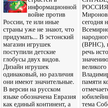
информационной
РОССИЯ 
войне против
Миронов
России, те или иные
сегодня 
страны уже не знают, что
Всемирно
придумать... В эстонский
народног
магазин игрушек
(ВРНС), 
поступили детские
речь ист
глобусы двух видов.
значению
Дизайн игрушек
великого
одинаковый, но различия
Владимир
они имеют значительные.
памяти к
В версии на русском
отмечаетс
языке обозначена Евразия
юбилейны
как единый континент, а
тема Соб