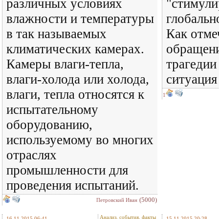
различных условиях
"стимули
влажности и температуры
глобальн
в так называемых
Как отме
климатических камерах.
обращен
Камеры влаги-тепла,
трагедии
влаги-холода или холода,
ситуация
влаги, тепла относятся к
1
испытательному
оборудованию,
используемому во многих
отраслях
промышленности для
проведения испытаний.
(5000)
Петровский Иван
Анализ, события, факты
16.11.2015 06:41
15.11.2015 20:28