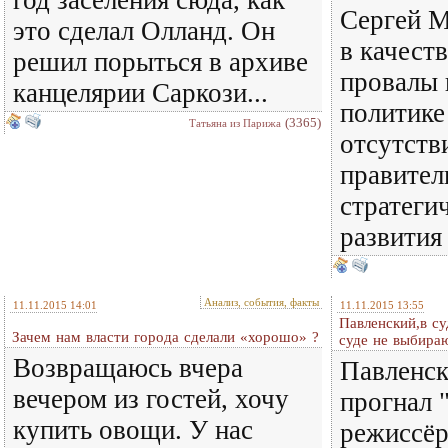
Сергей М
это сделал Олланд. Он
в качест
решил порыться в архиве
провалы 
канцелярии Саркози...
политике
(3365)
Татьяна из Парижа
отсутств
правител
стратеги
развития
Анализ, события, факты
11.11.2015 14:01
11.11.2015 13:55
Павленский,в суд
Зачем нам власти города сделали «хорошо» ?
суде не выбираю
Возвращаюсь вчера
Павленск
вечером из гостей, хочу
прогнал "
купить овощи. У нас
режиссёр