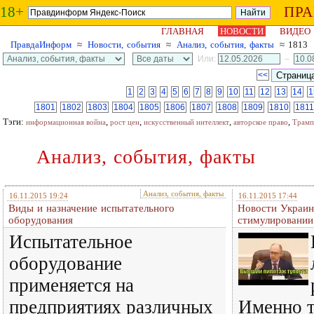
18+
ПР
ГЛАВНАЯ
НОВОСТИ
ВИДЕО
ПравдаИнформ
≈
Новости, события
≈
Анализ, события, факты
≈ 1813
Или:
–
<<
1
2
3
4
5
6
7
8
9
10
11
12
13
14
1
1801
1802
1803
1804
1805
1806
1807
1808
1809
1810
1811
Тэги:
,
,
,
,
информационная война
рост цен
искусственный интеллект
авторское право
Трамп
Анализ, события, факты
Анализ, события, факты
16.11.2015 19:24
16.11.2015 17:44
Виды и назначение испытательного
Новости Украин
оборудования
стимулировании
Испытательное
оборудование
применяется на
предприятиях различных
Именно т