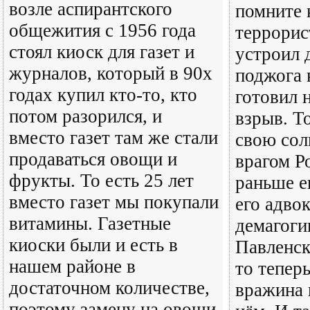
возле аспирантского
помните 
общежития с 1956 года
террорис
стоял киоск для газет и
устроил 
журналов, который в 90х
поджога 
годах купил кто-то, кто
готовил 
потом разорился, и
взрыв. Т
вместо газет там же стали
свою сол
продаваться овощи и
врагом Р
фрукты. То есть 25 лет
раньше 
вместо газет мы покупали
его адво
витамины. Газетные
демагоги
киоски были и есть в
Павленск
нашем районе в
то теперь
достаточном количестве,
вражина 
поэтому замену на овощи