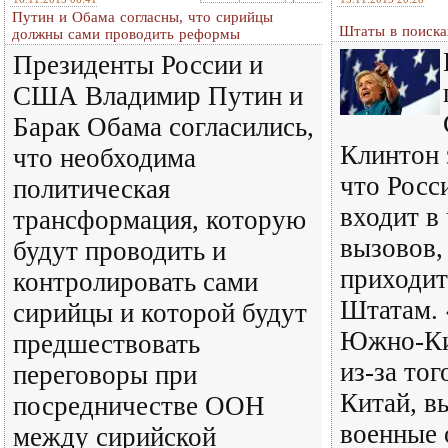
Путин и Обама согласны, что сирийцы
Штаты в поиска
должны сами проводить реформы
Президенты России и
США Владимир Путин и
Барак Обама согласились,
Клинтон 
что необходима
что Росс
политическая
входит в
трансформация, которую
вызовов,
будут проводить и
приходит
контролировать сами
Штатам. 
сирийцы и которой будут
Южно-Ки
предшествовать
из-за тог
переговоры при
Китай, в
посредничестве ООН
военные 
между сирийской