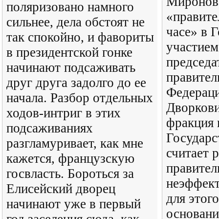
Миронов,
поляризовано намного
«правите
сильнее, дела обстоят не
часе» в 
так спокойно, и фавориты
участием
в президентской гонке
председа
начинают подсаживать
правител
друг друга задолго до ее
Федерац
начала. Разбор отдельных
Дворков
ходов-интриг в этих
фракция 
подсаживаниях
Государс
разгламуривает, как мне
считает 
кажется, французскую
правител
госвласть. Бороться за
неэффект
Елисейский дворец
для этого
начинают уже в первый
основани
год заселения сюда, как