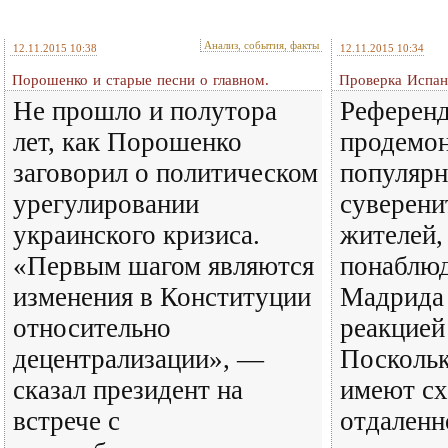
Анализ, события, факты
12.11.2015 10:38
12.11.2015 10:34
Порошенко и старые песни о главном.
Проверка Испан
Не прошло и полутора
Референд
лет, как Порошенко
продемо
заговорил о политическом
популярн
урегулировании
суверени
украинского кризиса.
жителей,
«Первым шагом являются
понаблюд
изменения в Конституции
Мадрида 
относительно
реакцией
децентрализации», —
Поскольк
сказал президент на
имеют сх
встрече с
отдаленн