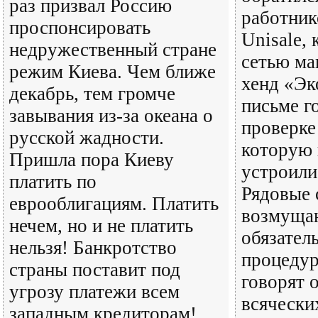
раз призвал Россию
работник
проспонсировать
Unisale, 
недружественный стране
сетью ма
режим Киева. Чем ближе
хенд «Эк
декабрь, тем громче
письме г
завывания из-за океана о
проверке
русской жадности.
которую
Пришла пора Киеву
устроили
платить по
Рядовые 
еврооблигациям. Платить
возмуща
нечем, но и не платить
обязател
нельзя! Банкротство
процедур
страны поставит под
говорят 
угрозу платежи всем
всячески
западным кредиторам!