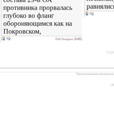
равнялис
противника прорвалась
глубоко во фланг
обороняющимся как на
Покровском,
(648)
Polit Navigator
Стран
При цитировании материалов с
[
0