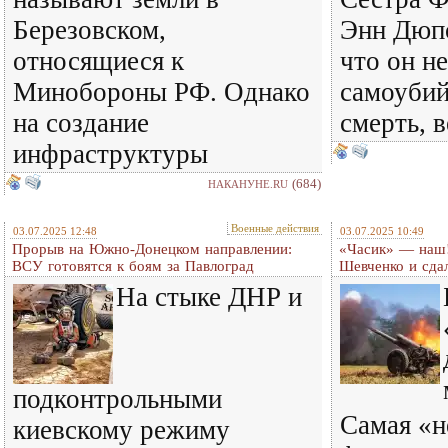
Березовском,
Энн Дюпо
относящиеся к
что он н
Минобороны РФ. Однако
самоубий
на создание
смерть, 
инфраструктуры
(684)
НАКАНУНЕ.RU
Военные действия
03.07.2025 12:48
03.07.2025 10:49
Прорыв на Южно-Донецком направлении:
«Часик» — наш!
ВСУ готовятся к боям за Павлоград
Шевченко и сда
На стыке ДНР и
подконтрольными
Самая «н
киевскому режиму