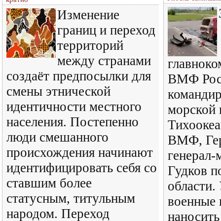
Изменение
границ и переход
территорий
между странами
главнок
создаёт предпосылки для
ВМФ Росс
смены этнической
командир
идентичности местного
морской 
населения. Постепенно
Тихоокеа
люди смешанного
ВМФ, Ге
происхождения начинают
генерал-
идентифицировать себя со
Гудков п
ставшим более
области.
статусным, титульным
военные
народом. Переход
наносить