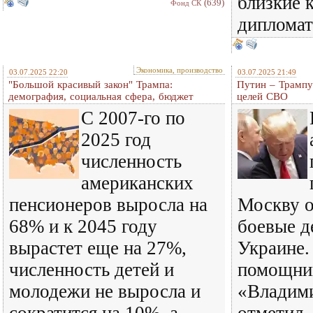
близкие 
(639)
Фонд СК
диплома
Экономика, производство
03.07.2025 22:20
03.07.2025 21:49
"Большой красивый закон" Трампа:
Путин – Трампу:
демография, социальная сфера, бюджет
целей СВО
С 2007-го по
2025 год
численность
американских
пенсионеров выросла на
Москву о
68% и к 2045 году
боевые д
вырастет еще на 27%,
Украине.
численность детей и
помощник
молодежи не выросла и
«Владим