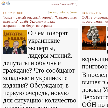
(644)
Сергей Ануреев
Анализ, события, факты
03.07.2025 18:08
03.07.2025 17:56
"Киев - самый опасный город", "Салфеточная
ООН в очередно
коалиция" сдаёт Украину и даже
преступления к
пограничники бегут из страны
О чем говорят
украинские
эксперты,
лидеры мнений,
верующих
депутаты и обычные
пригово
граждане? Что сообщают
В послед
западные и украинские
вышел в 
издания? Обсуждают, в
доклад У
первую очередь, новую
Верховно
для ситуацию: количество
ООН по п
российских дронов,