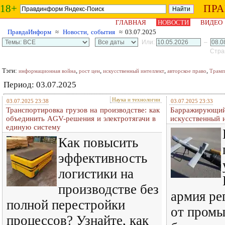
18+
ПР
ГЛАВНАЯ
НОВОСТИ
ВИДЕО
ПравдаИнформ
≈
Новости, события
≈ 03.07.2025
Или:
–
Стран
Тэги:
,
,
,
,
информационная война
рост цен
искусственный интеллект
авторское право
Трамп
Период: 03.07.2025
Наука и технологии
03.07.2025 23:38
03.07.2025 23:33
Транспортировка грузов на производстве: как
Барражирующий
объединить AGV-решения и электротягачи в
искусственный 
единую систему
Как повысить
эффективность
логистики на
производстве без
армия ре
полной перестройки
от пром
процессов? Узнайте, как