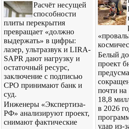
Расчёт несущей
способности
плиты перекрытия
превращает «должно
«проваль
выдержать» в цифры:
космичес
лазер, ультразвук и LIRA-
Белый до
SAPR дают нагрузку и
проект 
остаточный ресурс,
предусм
заключение с подписью
сокращен
СРО принимают банк и
почти на 
суд.
18,8 мил
Инженеры «Экспертиза-
в 2026 го
РФ» анализируют проект,
программ
снимают фактические
удар из-