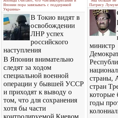
Японцы считают, что «Великобритании и
"Мы больше не 
Японии пора завязывать с поддержкой
Патрису Лумум
Украины»
В Токио видят в
освобождении
ЛНР успех
российского
министр
наступления
Демокра
В Японии внимательно
Республи
следят за ходом
национал
специальной военной
страны, 
операции y бывшей УССР
стран Тр
и приходят к выводу о
которые 
том, что для сохранения
годы про
хотя бы части
колониал
контролируемой Киевом