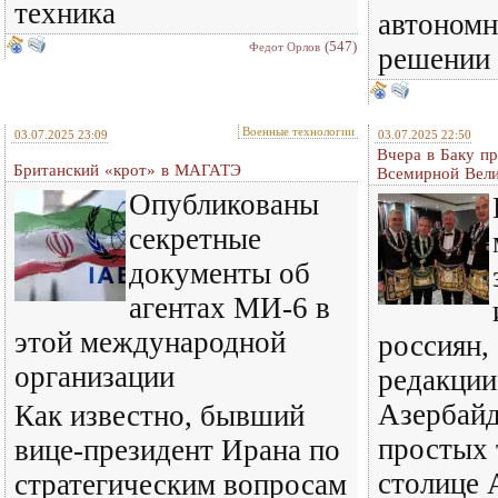
техника
автономн
(547)
Федот Орлов
решении 
Военные технологии
03.07.2025 23:09
03.07.2025 22:50
Вчера в Баку п
Британский «крот» в МАГАТЭ
Всемирной Вел
Опубликованы
секретные
документы об
агентах МИ-6 в
этой международной
россиян,
организации
редакции
Азербай
Как известно, бывший
простых 
вице-президент Ирана по
столице 
стратегическим вопросам