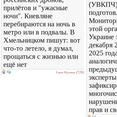
(УВКПЧ)
прилётов и "ужасные
подготов
ночи". Киевляне
Монитор
перебираются на ночь в
этой орг
метро или в подвалы. В
Украине 
Хмельницком пишут: вот
декабря 
что-то летело, я думал,
2025 года
прощаться с жизнью или
аналогич
ещё нет
предыду
(729)
Елена Мурзина
эксперт
зафиксир
многочи
нарушен
прав и с