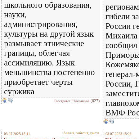
школьного образования,
регионам
науки,
гибели з
администрирования,
России г
культуры на другой язык
Михаила 
размывает этнические
сообщил 
границы, облегчая
Приморь
ассимиляцию. Язык
Кожемяко
меньшинства постепенно
генерал-
приобретает черты
России, 
суржика
заместит
(627)
главнок
Геостратег Школьников
ВМФ Рос
Анализ, события, факты
03.07.2025 15:41
03.07.2025 15:26