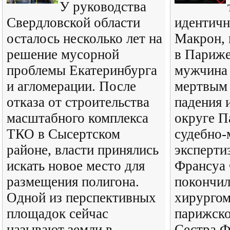
У руководства
Свердловской области
идентич
осталось несколько лет на
Макрон, 
решение мусорной
в Париже
проблемы Екатеринбурга
мужчина 
и агломерации. После
мертвым 
отказа от строительства
падения 
масштабного комплекса
округе П
ТКО в Сысертском
судебно-
районе, власти принялись
эксперти
искать новое место для
Франсуа 
размещения полигона.
покончил
Одной из перспективных
хирургом
площадок сейчас
парижско
называют земли в
Сестра Ф