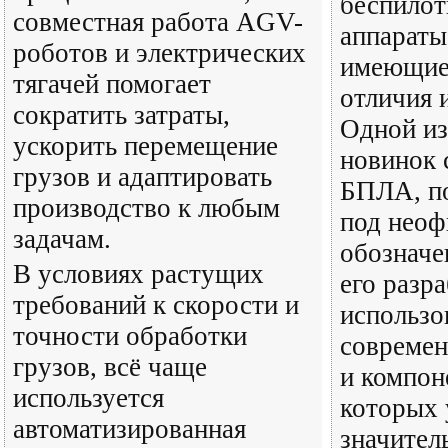
беспилот
совместная работа AGV-
аппараты
роботов и электрических
имеющие 
тягачей помогает
отличия 
сократить затраты,
Одной из
ускорить перемещение
новинок 
грузов и адаптировать
БПЛА, по
производство к любым
под нео
задачам.
обознач
В условиях растущих
его разр
требований к скорости и
использо
точности обработки
современ
грузов, всё чаще
и компоне
используется
которых 
автоматизированная
значител