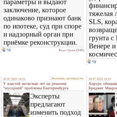
параметры и выдают
финансир
заключение, которое
тяжелая 
одинаково признают банк
SLS, кор
по ипотеке, суд при споре
возвраще
и надзорный орган при
грунта с
приёмке реконструкции.
Венере и
(540)
Федот Орлов
космичес
Экономика, производство
03.07.2025 14:21
03.07.2025 14:19
У властей несколько лет на решение
Хирург, обещав
"мусорной" проблемы Екатеринбурга
Бриджит Макрон
Эксперты
предлагают
изменить подход