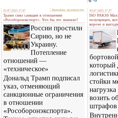
Экономика, производство
03.07.2025 17:47
03.07.2025 17:37
Трамп снял санкции в отношении
ISO PAKSS Max
«Рособоронэкспорт». Что бы это значило?
полуприцеп, ко
короче и выгод
России простили
Сирию, но не
Украину.
Потепление
бортовой
отношений —
который 
«техническое»
логистик
Дональд Трамп подписал
стойки ме
указ, отменяющий
нагрузка
санкционные ограничения
возить о
в отношении
штрафов
«Рособоронэкспорта».
Внутренн