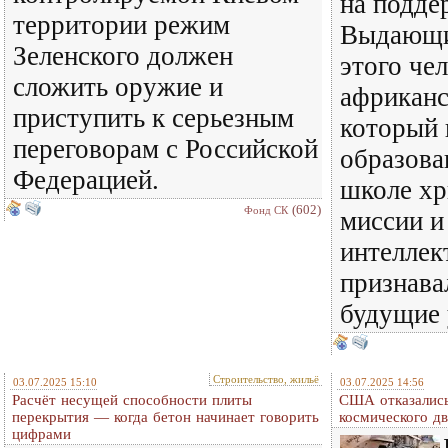
на подде
территории режим
Выдающи
Зеленского должен
этого че
сложить оружие и
африканс
приступить к серьезным
который 
переговорам с Российской
образова
Федерацией.
школе хр
(602)
Фонд СК
миссии и
интеллек
признава
будущие
Строительство, жильё
03.07.2025 15:10
03.07.2025 14:56
Расчёт несущей способности плиты
США отказались
перекрытия — когда бетон начинает говорить
космического дв
цифрами