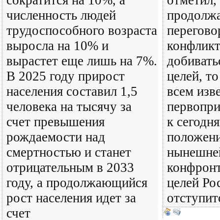
сократится на 10%, а
отметил,
численность людей
продолжа
трудоспособного возраста
перегово
выросла на 10% и
конфликт
вырастет еще лишь на 7%.
добивать
В 2025 году прирост
целей, то
населения составил 1,5
всем изв
человека на тысячу за
первопри
счет превышения
к сегодн
рождаемости над
положени
смертностью и станет
нынешне
отрицательным в 2033
конфронт
году, а продолжающийся
целей Ро
рост населения идет за
отступит
счет