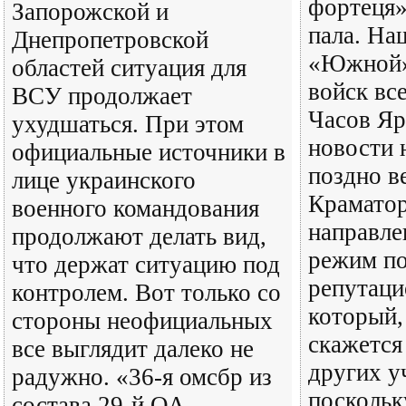
фортеця»
Запорожской и
пала. На
Днепропетровской
«Южной»
областей ситуация для
войск вс
ВСУ продолжает
Часов Яр
ухудшаться. При этом
новости 
официальные источники в
поздно в
лице украинского
Краматор
военного командования
направле
продолжают делать вид,
режим п
что держат ситуацию под
репутаци
контролем. Вот только со
который,
стороны неофициальных
скажется
все выглядит далеко не
других у
радужно. «36-я омсбр из
поскольк
состава 29-й ОА