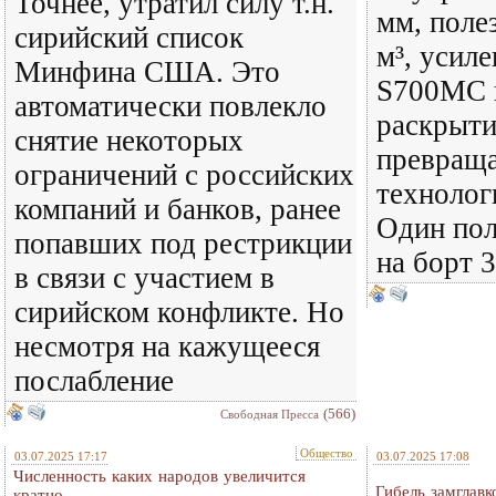
Точнее, утратил силу т.н.
мм, поле
сирийский список
м³, усил
Минфина США. Это
S700MC и
автоматически повлекло
раскрыти
снятие некоторых
превраща
ограничений с российских
технолог
компаний и банков, ранее
Один пол
попавших под рестрикции
на борт 
в связи с участием в
сирийском конфликте. Но
несмотря на кажущееся
послабление
(566)
Свободная Пресса
Общество
03.07.2025 17:17
03.07.2025 17:08
Численность каких народов увеличится
Гибель замглав
кратно