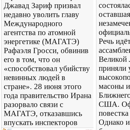
состоялас
Джавад Зариф призвал
оставшая
недавно уволить главу
незамече
Международного
официал
агентства по атомной
Речь идё
энергетике (МАГАТЭ)
ассамбле
Рафаэля Гросси, обвинив
Великой 
его в том, что он
приняли 
«способствовал убийству
высокоп
невинных людей в
масоны и
стране». 28 июня этого
Ближнего
года правительство Ирана
США. Оф
разорвало связи с
повестка
МАГАТЭ, отказавшись
Однако и
впускать инспекторов