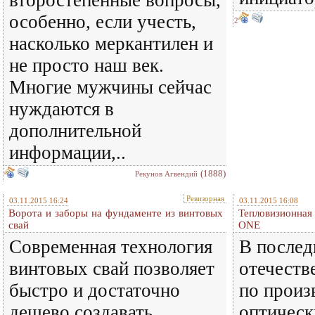
второстепенные вопросы,
особенно, если учесть,
2
насколько меркантилен и
не просто наш век.
Многие мужчины сейчас
нуждаются в
дополнительной
информации,..
(1888)
Рекунов Агвендий
Ревизорная
03.11.2015 16:24
03.11.2015 16:08
Ворота и заборы на фундаменте из винтовых
Тепловизионная
свай
ONE
Современная технология
В послед
винтовых свай позволяет
отечеств
быстро и достаточно
по произ
дешево создавать
оптическ