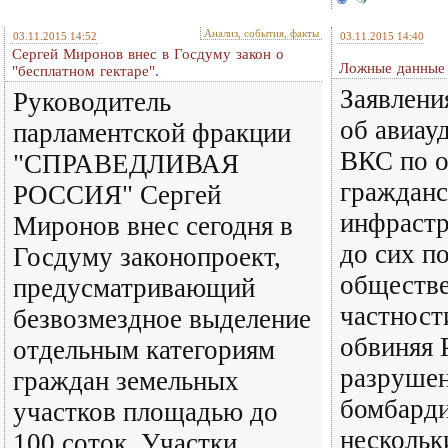
Анализ, события, факты
03.11.2015 14:52
03.11.2015 14:40
Сергей Миронов внес в Госдуму закон о
Ложные данные
"бесплатном гектаре".
Заявлен
Руководитель
об авиау
парламентской фракции
ВКС по о
"СПРАВЕДЛИВАЯ
гражданс
РОССИЯ" Сергей
инфрастр
Миронов внес сегодня в
до сих п
Госдуму законопроект,
обществе
предусматривающий
частности
безвозмездное выделение
обвиняя 
отдельным категориям
разрушен
граждан земельных
бомбард
участков площадью до
нескольк
100 соток. Участки