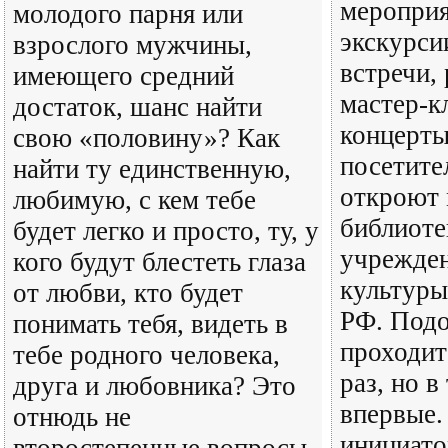
мероприя
молодого парня или
экскурси
взрослого мужчины,
встречи,
имеющего средний
мастер-к
достаток, шанс найти
концерты
свою «половину»? Как
посетите
найти ту единственную,
откроют 
любимую, с кем тебе
библиоте
будет легко и просто, ту, у
учрежде
кого будут блестеть глаза
культуры
от любви, кто будет
РФ. Подо
понимать тебя, видеть в
проходит
тебе родного человека,
раз, но 
друга и любовника? Это
впервые.
отнюдь не
инициатор