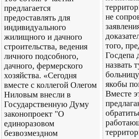
территор
предлагается
не сопро
предоставлять для
заявлени
индивидуального
доказате
жилищного и дачного
того, пр
строительства, ведения
Госдепа 
личного подсобного,
назвать 
дачного, фермерского
больницу
хозяйства. «Сегодня
якобы по
вместе с коллегой Олегом
Вместе э
Ниловым внесли в
предлага
Государственную Думу
обратить
законопроект "О
работаю
единоразовом
территор
безвозмездном