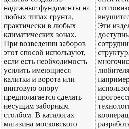
надежные фундаменты на
тепловиз
любых типах грунта,
внушител
практически в любых
Эти изде
климатических зонах.
доступны
При возведении заборов
сотрудни
этот способ используют,
структур,
если есть необходимость
многочи
усилить имеющиеся
любителя
калитки и ворота или
например
винтовую опору
использ
предполагается сделать
прогрес
несущим заборным
технолог
столбом. В каталогах
кооперац
магазина московского
разработ