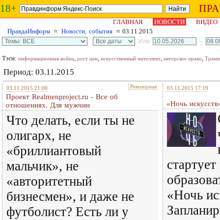
18+
ПР
ГЛАВНАЯ
НОВОСТИ
ВИДЕО
ПравдаИнформ
≈
Новости, события
≈ 03.11.2015
Или:
–
Тэги:
,
,
,
,
информационная война
рост цен
искусственный интеллект
авторское право
Трамп
Период: 03.11.2015
Ревизорная
03.11.2015 21:00
03.11.2015 17:19
Проект Realmenproject.ru - Все об
«Ночь искусств»
отношениях. Для мужчин
Что делать, если ты не
олигарх, не
«бриллиантовый
стартует
мальчик», не
образова
«авторитетный
«Ночь ис
бизнесмен», и даже не
Запланир
футболист? Есть ли у