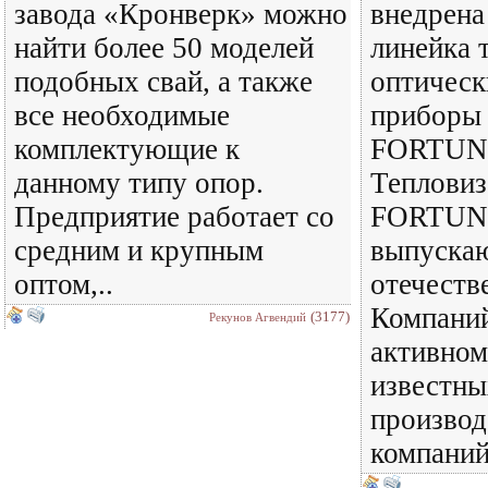
завода «Кронверк» можно
внедрена
найти более 50 моделей
линейка 
подобных свай, а также
оптическ
все необходимые
приборы 
комплектующие к
FORTUN
данному типу опор.
Теплови
Предприятие работает со
FORTUN
средним и крупным
выпуска
оптом,..
отечеств
Компани
(3177)
Рекунов Агвендий
активном
известны
производ
компаний.