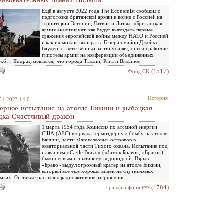
завоевательных планах Польши
Ещё в августе 2022 года The Economist сообщил о
подготовке британской армии к войне с Россией на
территории Эстонии, Латвии и Литвы. «Британская
армия анализирует, как будут выглядеть первые
сражения европейской войны между НАТО и Россией
и как их можно выиграть. Генерал-майор Джеймс
Боудер, ответственный за эти усилия, описал рабочие
гипотезы армии на конференции объединенных
жб… Подразумевается, что города Таллин, Рига и Вильнюс
(1517)
Фонд СК
История
01.2023 14:01
ерное испытание на атолле Бикини и рыбацкая
дка Счастливый дракон
1 марта 1954 года Комиссия по атомной энергии
США (AEC) взорвала термоядерную бомбу на атолле
Бикини, части Маршалловых островов в
экваториальной части Тихого океана. Испытание под
названием «Castle Bravo» («Замок Браво», «Браво»)
было первым испытанием водородной. Взрыв
«Браво» выдул огромный кратер на атолле Бикини,
который все еще хорошо виден на спутниковых
мках. Он также распылил радиоактивное загрязнение
(1784)
Правдаинформ.РФ