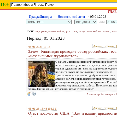
18+
ГЛАВ
ПравдаИнформ
≈
Новости, события
≈ 05.01.2023
Или:
Тэги:
,
,
,
информационная война
рост цен
искусственный интеллект
авт
Период: 05.01.2023
Анализ, события, 
05.01.2023 19:13
Зачем Финляндия проводит съезд российских геев
«независимых журналистов»
С началом присоединения Финляндии к блоку 
политические круги этого государства стремит
теряют адекватность, некогда характерную для е
прежнего курса на соблюдение нейтралитета.
Практически сразу после одобрения членства в
альянсе, в Хельсинки декларируется готовность
размещения вооружений, а на границе с Россие
началось строительство забора. Впечатление так
будто финны забыли печальный исторический опыт
(
Александр Ростовцев
Анализ, события, 
05.01.23 15:43
(06.01)
Ответ посольству США: "Вам и вашим прихвостн