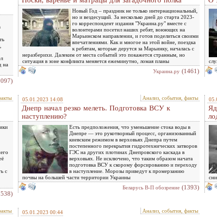
Носки, варенье и матрацы для загадочного полка
О 
Новый Год – праздник не только интернациональный,
но и вездесущий. За несколько дней до старта 2023-
го корреспондент издания "Украина.ру" вместе с
в
волонтерами посетил наших ребят, воюющих на
Марьинском направлении, и готов поделиться своими
ть
впечатлениями. Как и многое на этой войне, поездка
,
к ребятам, которые дерутся за Марьинку, началась с
неразберихи. Далеким от места событий это покажется странным, но
ел
ситуация в зоне конфликта меняется ежеминутно, ломая планы
слу
д на
(1461)
Украина.ру
2097)
факты
Анализ, события, факты
05.01.2023 14:08
05.
Днепр начал резко мелеть. Подготовка ВСУ к
Яд
наступлению?
ло
ики
Есть предположения, что уменьшение стока воды в
Днепре — это рукотворный процесс, организованный
киевским режимом в верховьях Днепра путем
постепенного перекрытия гидротехнических затворов
него
ГЭС на других плотинах Днепровского каскада в
её
верховьях. Не исключено, что таким образом начата
подготовка ВСУ к скорому форсированию и переходу
ь с
в наступление. Морозы приведут к промерзанию
почвы на большей части территории Украины
сни
(1393)
Беларусь В-П обозрение
1538)
факты
Анализ, события, факты
05.01.2023 00:44