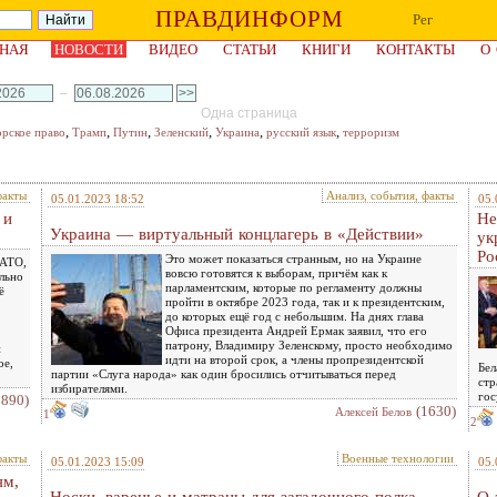
ПРАВДИНФОРМ
Рег
НАЯ
НОВОСТИ
ВИДЕО
СТАТЬИ
КНИГИ
КОНТАКТЫ
О
–
Одна страница
,
,
,
,
,
,
орское право
Трамп
Путин
Зеленский
Украина
русский язык
терроризм
факты
Анализ, события, факты
05.01.2023 18:52
05.
 и
Не
Украина — виртуальный концлагерь в «Действии»
ук
Ро
Это может показаться странным, но на Украине
НАТО,
вовсю готовятся к выборам, причём как к
ельно
парламентским, которые по регламенту должны
ё
пройти в октябре 2023 года, так и к президентским,
до которых ещё год с небольшим. На днях глава
Офиса президента Андрей Ермак заявил, что его
патрону, Владимиру Зеленскому, просто необходимо
й
идти на второй срок, а члены пропрезидентской
ое,
Бел
партии «Слуга народа» как один бросились отчитываться перед
стр
избирателями.
гос
1890)
(1630)
Алексей Белов
1
2
факты
Военные технологии
05.01.2023 15:09
05.
ям,