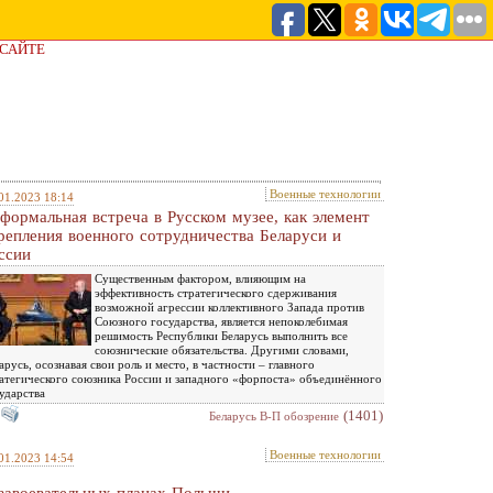
 САЙТЕ
Военные технологии
01.2023 18:14
формальная встреча в Русском музее, как элемент
репления военного сотрудничества Беларуси и
ссии
Существенным фактором, влияющим на
эффективность стратегического сдерживания
возможной агрессии коллективного Запада против
Союзного государства, является непоколебимая
решимость Республики Беларусь выполнить все
союзнические обязательства. Другими словами,
арусь, осознавая свои роль и место, в частности – главного
атегического союзника России и западного «форпоста» объединённого
ударства
(1401)
Беларусь В-П обозрение
Военные технологии
01.2023 14:54