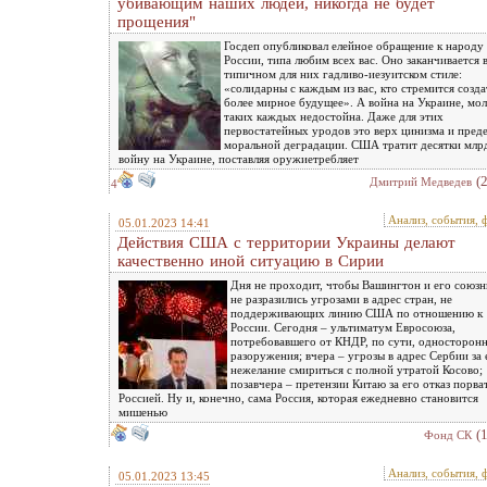
убивающим наших людей, никогда не будет
прощения"
Госдеп опубликовал елейное обращение к народу
России, типа любим всех вас. Оно заканчивается 
типичном для них гадливо-иезуитском стиле:
«солидарны с каждым из вас, кто стремится созда
более мирное будущее». А война на Украине, мол
таких каждых недостойна. Даже для этих
первостатейных уродов это верх цинизма и пред
моральной деградации. США тратит десятки млр
войну на Украине, поставляя оружиетребляет
(
Дмитрий Медведев
4
Анализ, события, 
05.01.2023 14:41
Действия США с территории Украины делают
качественно иной ситуацию в Сирии
Дня не проходит, чтобы Вашингтон и его союзн
не разразились угрозами в адрес стран, не
поддерживающих линию США по отношению к
России. Сегодня – ультиматум Евросоюза,
потребовавшего от КНДР, по сути, односторон
разоружения; вчера – угрозы в адрес Сербии за 
нежелание смириться с полной утратой Косово;
позавчера – претензии Китаю за его отказ порват
Россией. Ну и, конечно, сама Россия, которая ежедневно становится
мишенью
(
Фонд СК
Анализ, события, 
05.01.2023 13:45